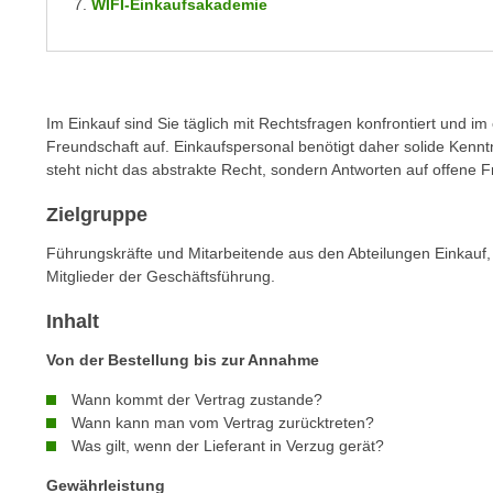
WIFI-Einkaufsakademie
m
t
e
e
n
n
e
o
i
Im Einkauf sind Sie täglich mit Rechtsfragen konfrontiert und i
t
n
Freundschaft auf. Einkaufspersonal benötigt daher solide Kennt
w
steht nicht das abstrakte Recht, sondern Antworten auf offene Fr
s
e
e
n
Zielgruppe
t
d
z
Führungskräfte und Mitarbeitende aus den Abteilungen Einkauf, 
i
e
Mitglieder der Geschäftsführung.
g
n
s
Inhalt
,
i
w
Von der Bestellung bis zur Annahme
n
e
d
Wann kommt der Vertrag zustande?
l
.
Wann kann man vom Vertrag zurücktreten?
c
W
Was gilt, wenn der Lieferant in Verzug gerät?
h
e
Gewährleistung
e