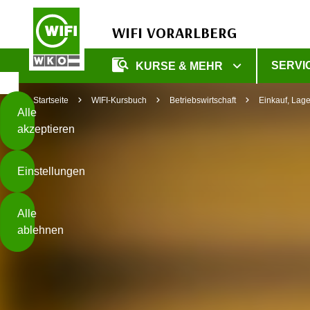
WIFI VORARLBERG
Diese
SERVI
KURSE & MEHR
Seite
Zum Inhalt springen
Zur Fußzeile springen
verwendet
Startseite
WIFI-Kursbuch
Betriebswirtschaft
Einkauf, Lager
Cookies
Alle
akzeptieren
O
h
Einstellungen
n
e
B
I
Alle
i
h
ablehnen
t
r
t
e
Weiterlesen
e
Z
b
u
e
s