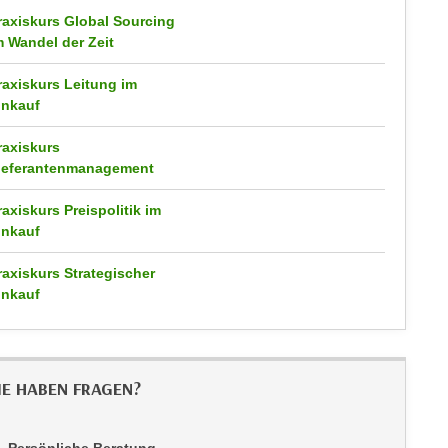
raxiskurs Global Sourcing
m Wandel der Zeit
raxiskurs Leitung im
inkauf
raxiskurs
ieferantenmanagement
raxiskurs Preispolitik im
inkauf
raxiskurs Strategischer
inkauf
IE HABEN FRAGEN?