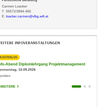
Persönliche Beratung
Carmen Loacker
T 05572/3894-465
E
loacker.carmen@vlbg.wifi.at
EITERE INFOVERANSTALTUNGEN
KOSTENLOS
KOSTEN
nfo-Abend Diplomlehrgang Projektmanagement
Inputs 
onnerstag, 10.09.2026
Freitag, 
ornbirn
Sonstige
 WEITERE
3 WEIT