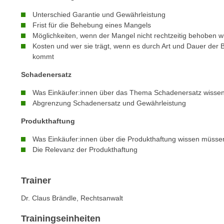
n
s
n
Unterschied Garantie und Gewährleistung
i
Frist für die Behebung eines Mangels
S
c
Möglichkeiten, wenn der Mangel nicht rechtzeitig behoben w
i
h
Kosten und wer sie trägt, wenn es durch Art und Dauer de
e
kommt
n
a
i
u
Schadenersatz
c
f
Was Einkäufer:innen über das Thema Schadenersatz wisse
h
„
Abgrenzung Schadenersatz und Gewährleistung
t
A
d
Produkthaftung
l
e
l
Was Einkäufer:innen über die Produkthaftung wissen müsse
m
e
Die Relevanz der Produkthaftung
D
a
a
k
t
Trainer
z
e
e
Dr. Claus Brändle, Rechtsanwalt
n
p
s
t
Trainingseinheiten