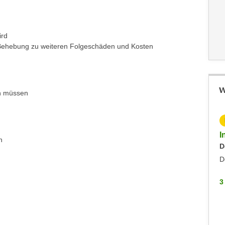
ird
r Behebung zu weiteren Folgeschäden und Kosten
W
n müssen
KOSTENLOS
Inputs Zoll: Die Präferenzabkommen der EU
I
n
Mittwoch, 24.06.2026
D
Sonstiges
D
3 WEITERE
3