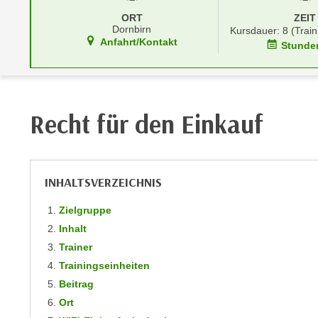
r
i
ORT
ZEIT
i
e
Dornbirn
Kursdauer: 8 (Train
k
F
Anfahrt/Kontakt
Stunde
a
u
n
n
i
k
s
t
Recht für den Einkauf
c
i
h
o
e
n
n
d
INHALTSVERZEICHNIS
U
e
n
Zielgruppe
r
t
Inhalt
W
e
e
Trainer
r
b
Trainingseinheiten
n
s
Beitrag
e
e
Ort
h
i