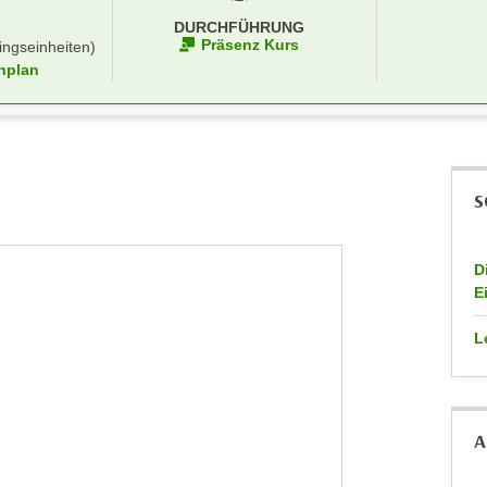
DURCHFÜHRUNG
Präsenz Kurs
ingseinheiten)
nplan
S
D
E
L
A