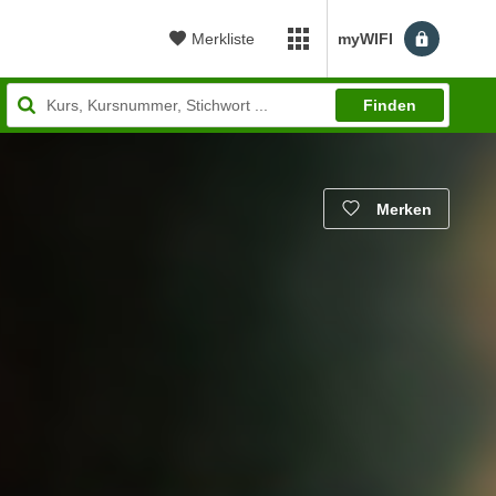
Merkliste
myWIFI
myWIFI Apps öffnen
Finden
Merken