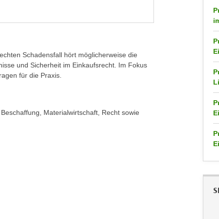
P
i
P
E
m echten Schadensfall hört möglicherweise die
nisse und Sicherheit im Einkaufsrecht. Im Fokus
P
agen für die Praxis.
L
P
Beschaffung, Materialwirtschaft, Recht sowie
E
P
E
S