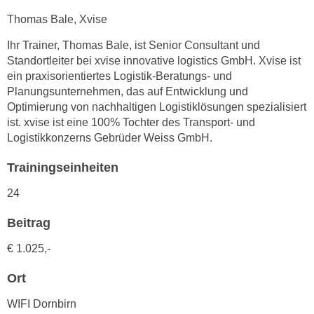
n
d
Thomas Bale, Xvise
E
e
U
Ihr Trainer, Thomas Bale, ist Senior Consultant und
n
Standortleiter bei xvise innovative logistics GmbH. Xvise ist
-
w
ein praxisorientiertes Logistik-Beratungs- und
U
i
Planungsunternehmen, das auf Entwicklung und
S
r
Optimierung von nachhaltigen Logistiklösungen spezialisiert
A
z
ist. xvise ist eine 100% Tochter des Transport- und
u
i
Logistikkonzerns Gebrüder Weiss GmbH.
n
e
t
Trainingseinheiten
l
e
o
24
r
r
w
i
Beitrag
o
e
r
€ 1.025,-
n
f
t
Ort
e
i
n
e
WIFI Dornbirn
h