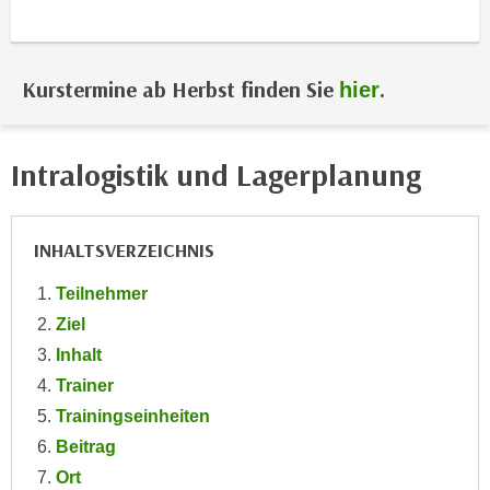
i
e
k
F
a
u
Kurstermine ab Herbst finden Sie
.
n
hier
n
i
k
s
t
c
Intralogistik und Lagerplanung
i
h
o
e
n
n
INHALTSVERZEICHNIS
d
U
e
Teilnehmer
n
r
t
Ziel
W
e
Inhalt
e
r
b
Trainer
n
s
Trainingseinheiten
e
e
Beitrag
h
i
Ort
m
t