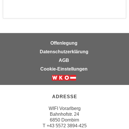
n
e
,
l
g
e
e
v
l
a
a
n
Offenlegung
n
t
Datenschutzerklärung
g
e
e
AGB
I
n
n
Cookie-Einstellungen
I
h
h
a
r
l
e
t
ADRESSE
d
e
u
WIFI Vorarlberg
a
Bahnhofstr. 24
r
n
6850 Dornbirn
c
z
T
+43 5572 3894-425
h