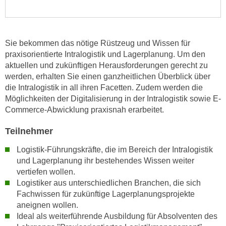
e
e
n
n
e
o
Sie bekommen das nötige Rüstzeug und Wissen für
i
t
praxisorientierte Intralogistik und Lagerplanung. Um den
n
w
aktuellen und zukünftigen Herausforderungen gerecht zu
s
e
werden, erhalten Sie einen ganzheitlichen Überblick über
e
n
die Intralogistik in all ihren Facetten. Zudem werden die
t
d
Möglichkeiten der Digitalisierung in der Intralogistik sowie E-
z
i
Commerce-Abwicklung praxisnah erarbeitet.
e
g
n
Teilnehmer
s
,
i
Logistik-Führungskräfte, die im Bereich der Intralogistik
w
n
und Lagerplanung ihr bestehendes Wissen weiter
e
d
vertiefen wollen.
l
.
Logistiker aus unterschiedlichen Branchen, die sich
c
W
Fachwissen für zukünftige Lagerplanungsprojekte
h
aneignen wollen.
e
e
Ideal als weiterführende Ausbildung für Absolventen des
n
s