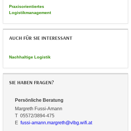
k
z
Praxisorientiertes
i
w
Logistikmanagement
e
e
-
c
S
k
e
AUCH FÜR SIE INTERESSANT
e
t
n
z
u
Nachhaltige Logistik
u
n
n
d
g
u
z
m
SIE HABEN FRAGEN?
u
f
s
ü
Persönliche Beratung
t
r
i
Margreth Fussi-Amann
S
m
T 05572/3894-475
i
m
E
fussi-amann.margreth@vlbg.wifi.at
e
e
r