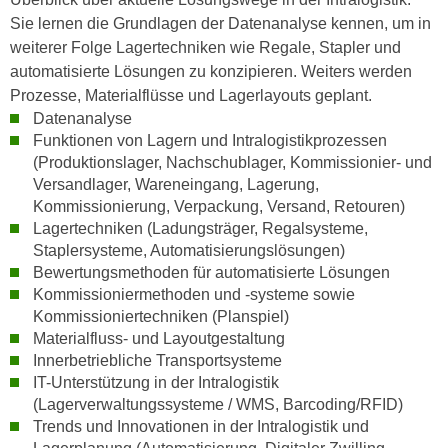
h
e
Sie lernen die Grundlagen der Datenanalyse kennen, um in
u
r
weiterer Folge Lagertechniken wie Regale, Stapler und
t
e
automatisierte Lösungen zu konzipieren. Weiters werden
z
n
Prozesse, Materialflüsse und Lagerlayouts geplant.
a
“
Datenanalyse
b
k
Funktionen von Lagern und Intralogistikprozessen
k
l
(Produktionslager, Nachschublager, Kommissionier- und
o
i
Versandlager, Wareneingang, Lagerung,
m
Kommissionierung, Verpackung, Versand, Retouren)
c
m
Lagertechniken (Ladungsträger, Regalsysteme,
k
e
Staplersysteme, Automatisierungslösungen)
e
n
Bewertungsmethoden für automatisierte Lösungen
n
Kommissioniermethoden und -systeme sowie
z
,
Kommissioniertechniken (Planspiel)
w
v
Materialfluss- und Layoutgestaltung
i
e
Innerbetriebliche Transportsysteme
s
r
I
T-Unterstützung in der Intralogistik
c
w
(Lagerverwaltungssysteme / WMS, Barcoding/RFID)
h
e
Trends und Innovationen in der Intralogistik und
e
n