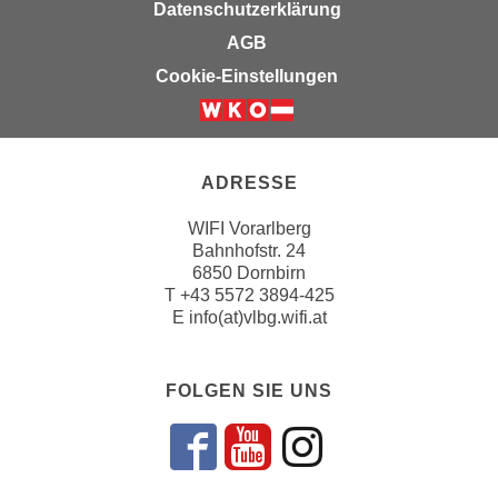
u
Datenschutzerklärung
d
z
AGB
i
e
Cookie-Einstellungen
e
i
C
g
o
e
o
n
ADRESSE
k
.
i
U
WIFI Vorarlberg
e
m
Bahnhofstr. 24
s
6850 Dornbirn
I
e
T
+43 5572 3894-425
h
E
info(at)vlbg.wifi.at
r
n
h
e
o
n
FOLGEN SIE UNS
b
d
e
a
n
Folgen sie un
Folgen sie 
Folgen si
r
e
ü