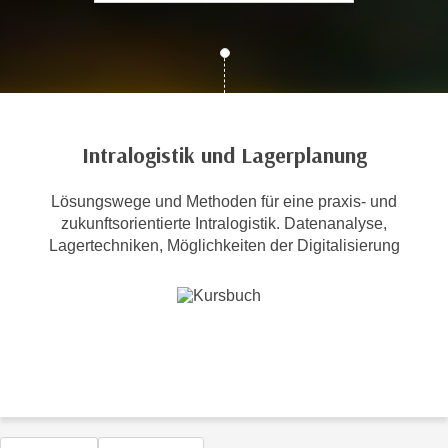
c
i
h
m
t
m
e
u
n
n
S
g
Intralogistik und Lagerplanung
i
v
e
e
Lösungswege und Methoden für eine praxis- und
,
r
zukunftsorientierte Intralogistik. Datenanalyse,
d
w
Lagertechniken, Möglichkeiten der Digitalisierung
a
e
s
n
s
d
w
e
i
n
r
w
a
i
u
r
c