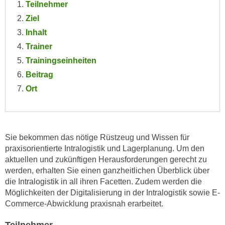
Teilnehmer
e
e
Ziel
n
n
e
Inhalt
o
i
Trainer
t
n
w
Trainingseinheiten
s
e
Beitrag
e
n
Ort
t
d
z
i
e
g
n
s
Sie bekommen das nötige Rüstzeug und Wissen für
,
i
praxisorientierte Intralogistik und Lagerplanung. Um den
w
n
aktuellen und zukünftigen Herausforderungen gerecht zu
e
d
werden, erhalten Sie einen ganzheitlichen Überblick über
l
.
die Intralogistik in all ihren Facetten. Zudem werden die
c
W
Möglichkeiten der Digitalisierung in der Intralogistik sowie E-
h
Commerce-Abwicklung praxisnah erarbeitet.
e
e
n
s