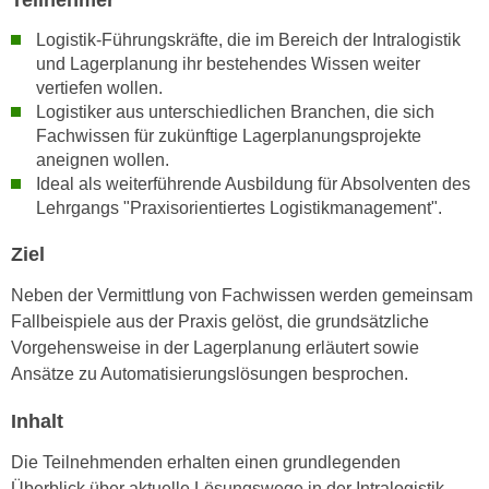
Teilnehmer
n
i
S
Logistik-Führungskräfte, die im Bereich der Intralogistik
c
i
und Lagerplanung ihr bestehendes Wissen weiter
h
e
vertiefen wollen.
n
Logistiker aus unterschiedlichen Branchen, die sich
a
i
Fachwissen für zukünftige Lagerplanungsprojekte
u
c
aneignen wollen.
f
h
Ideal als weiterführende Ausbildung für Absolventen des
„
Lehrgangs "Praxisorientiertes Logistikmanagement".
t
A
d
l
Ziel
e
l
m
Neben der Vermittlung von Fachwissen werden gemeinsam
e
D
Fallbeispiele aus der Praxis gelöst, die grundsätzliche
a
a
Vorgehensweise in der Lagerplanung erläutert sowie
k
t
Ansätze zu Automatisierungslösungen besprochen.
z
e
e
n
Inhalt
p
s
t
Die Teilnehmenden erhalten einen grundlegenden
c
i
Überblick über aktuelle Lösungswege in der Intralogistik.