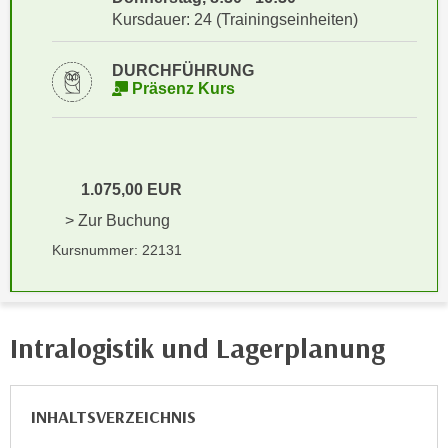
i
e
Kursdauer: 24 (Trainingseinheiten)
k
F
a
u
DURCHFÜHRUNG
n
n
Präsenz Kurs
i
k
s
t
c
i
h
o
1.075,00 EUR
e
n
> Zur Buchung
n
d
U
Kursnummer: 22131
e
n
r
t
W
e
e
Intralogistik und Lagerplanung
r
b
n
s
e
e
INHALTSVERZEICHNIS
h
i
m
t