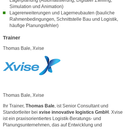
Lagerplanung (Automatisierung, Digitaler Zwilling,
n
Simulation und Animation)
d
E
Lagererweiterungen und Lagerneubauten (bauliche
e
U
Rahmenbedingungen, Schnittstelle Bau und Logistik,
n
-
häufige Planungsfehler)
w
U
i
Trainer
S
r
A
z
Thomas Bale, Xvise
u
i
n
e
t
l
e
o
r
r
w
i
o
Thomas Bale, Xvise
e
r
n
Ihr Trainer,
Thomas Bale
, ist Senior Consultant und
f
t
Standortleiter bei
xvise innovative logistics GmbH
. Xvise
e
i
ist ein praxisorientiertes Logistik-Beratungs- und
n
e
Planungsunternehmen, das auf Entwicklung und
h