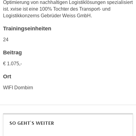
r
Optimierung von nachhaltigen Logistiklösungen spezialisiert
a
ist. xvise ist eine 100% Tochter des Transport- und
t
b
Logistikkonzerns Gebrüder Weiss GmbH.
e
e
C
Trainingseinheiten
n
o
.
o
24
W
k
e
Beitrag
i
n
e
€ 1.075,-
n
s
S
z
Ort
i
u
e
WIFI Dornbirn
A
d
n
e
a
r
l
C
y
SO GEHT`S WEITER
o
s
o
e