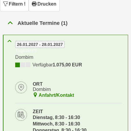
n
Filtern
!
Drucken
h
u
C
r
o
Aktuelle Termine (1)
C
o
o
k
o
i
k
26.01.2027 - 28.01.2027
e
Tageskurs
i
s
Dornbirn
e
v
Verfügbar
1.075,00 EUR
s
o
,
n
d
U
ORT
i
Dornbirn
S
e
Anfahrt/Kontakt
-
f
a
ü
ZEIT
m
r
Dienstag, 8:30 - 16:30
e
d
Mittwoch, 8:30 - 16:30
r
i
Donnerstag, 8:30 - 16:30