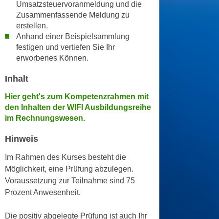
k
Umsatzsteuervoranmeldung und die
z
Zusammenfassende Meldung zu
i
w
erstellen.
e
e
Anhand einer Beispielsammlung
-
c
festigen und vertiefen Sie Ihr
S
k
erworbenes Können.
e
e
t
n
Inhalt
z
u
Hier geht's zum Kompetenzrahmen mit
u
n
den Inhalten der WIFI Ausbildungsreihe
n
d
im Rechnungswesen.
g
u
z
m
Hinweis
u
f
s
Im Rahmen des Kurses besteht die
ü
t
Möglichkeit, eine Prüfung abzulegen.
r
i
Voraussetzung zur Teilnahme sind 75
S
m
Prozent Anwesenheit.
i
m
e
e
Die positiv abgelegte Prüfung ist auch Ihr
r