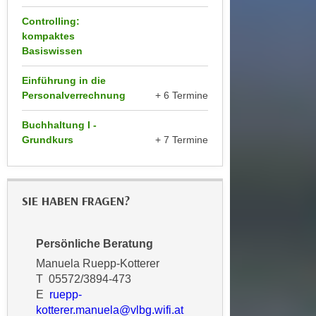
a
h
Controlling:
t
m
kompaktes
e
e
Basiswissen
n
O
a
Einführung in die
n
u
Personalverrechnung
+ 6 Termine
l
c
i
Buchhaltung I -
h
n
Grundkurs
+ 7 Termine
a
e
n
-
U
J
n
SIE HABEN FRAGEN?
o
t
u
e
r
Persönliche Beratung
r
n
Manuela Ruepp-Kotterer
n
e
T 05572/3894-473
e
y
E
ruepp-
h
z
kotterer.manuela@vlbg.wifi.at
m