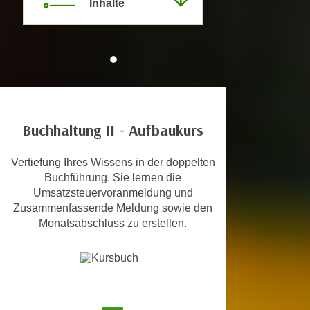
Inhalte
c
i
h
m
t
m
e
u
n
n
S
g
i
v
e
Buchhaltung II - Aufbaukurs
e
,
r
d
Vertiefung Ihres Wissens in der doppelten
w
a
Buchführung. Sie lernen die
e
Umsatzsteuervoranmeldung und
s
n
Zusammenfassende Meldung sowie den
s
d
Monatsabschluss zu erstellen.
w
e
i
n
r
w
a
i
u
r
c