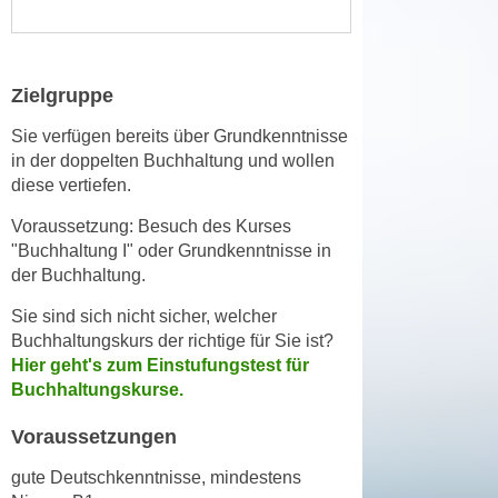
n
d
E
e
U
n
Zielgruppe
-
w
U
i
Sie verfügen bereits über Grundkenntnisse
S
r
in der doppelten Buchhaltung und wollen
A
diese vertiefen.
z
u
i
Voraussetzung: Besuch des Kurses
n
e
"Buchhaltung I" oder Grundkenntnisse in
t
l
der Buchhaltung.
e
o
r
Sie sind sich nicht sicher, welcher
r
w
Buchhaltungskurs der richtige für Sie ist?
i
o
Hier geht's zum Einstufungstest für
e
Buchhaltungskurse.
r
n
f
t
Voraussetzungen
e
i
n
gute Deutschkenntnisse, mindestens
e
h