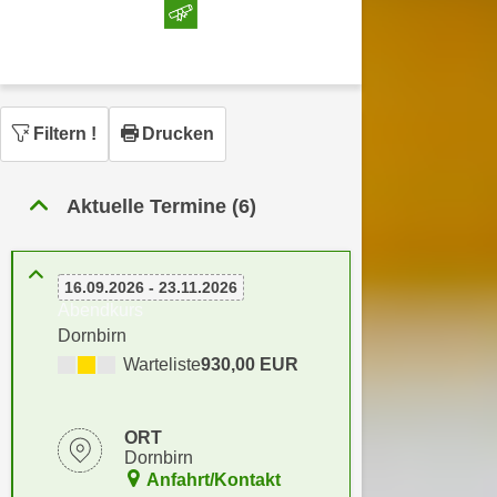
n
h
u
C
r
o
C
o
o
k
Filtern
!
Drucken
o
i
k
e
i
Aktuelle Termine (6)
s
e
v
s
o
,
16.09.2026 - 23.11.2026
n
d
Abendkurs
U
i
Dornbirn
S
e
Warteliste
930,00 EUR
-
f
a
ü
m
r
ORT
e
Dornbirn
d
r
Anfahrt/Kontakt
i