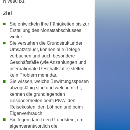
Niveau B1
r
a
t
Ziel
b
e
e
C
Sie entwickeln Ihre Fähigkeiten bis zur
n
o
Erstellung des Monatsabschlusses
.
weiter.
o
W
Sie verstehen die Grundstruktur der
k
e
Umsatzsteuer, können alle Belege
i
n
verbuchen und auch besondere
e
Geschäftsfälle (wie Anzahlungen und
n
s
internationale Geschäftsfälle) stellen
S
z
kein Problem mehr dar.
i
u
Sie wissen, welche Bewirtungsspesen
e
A
abzugsfähig sind und welche nicht,
d
n
kennen die grundlegenden
e
a
Besonderheiten beim PKW, den
r
l
Reisekosten, den Löhnen und beim
C
Eigenverbrauch.
y
o
Sie legen damit den Grundstein, um
s
o
eigenverantwortlich die
e