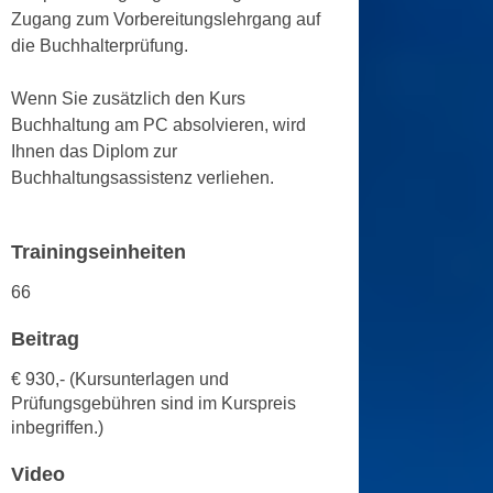
n
Zugang zum Vorbereitungslehrgang auf
e
,
die Buchhalterprüfung.
l
g
e
e
Wenn Sie zusätzlich den Kurs
v
l
Buchhaltung am PC absolvieren, wird
a
a
Ihnen das Diplom zur
n
n
Buchhaltungsassistenz verliehen.
t
g
e
e
I
Trainingseinheiten
n
n
I
h
66
h
a
r
Beitrag
l
e
t
€ 930,- (Kursunterlagen und
d
e
Prüfungsgebühren sind im Kurspreis
u
a
inbegriffen.)
r
n
c
Video
z
h