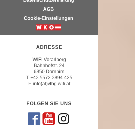
Datenschutzerklärung
e
n
AGB
m
g
Cookie-Einstellungen
E
z
U
w
-
e
D
c
ADRESSE
a
k
t
e
WIFI Vorarlberg
e
u
Bahnhofstr. 24
n
6850 Dornbirn
n
s
T
+43 5572 3894-425
d
E
info(at)vlbg.wifi.at
c
O
h
p
u
t
FOLGEN SIE UNS
t
i
z
m
r
Folgen sie uns a
Folgen sie uns
Folgen sie u
i
e
e
c