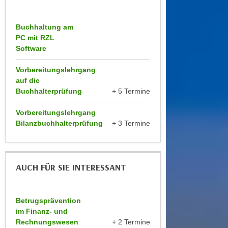
n
b
p
e
Buchhaltung am
e
r
PC mit RZL
r
h
Software
s
i
o
n
Vorbereitungslehrgang
n
auf die
a
e
Buchhalterprüfung
+ 5 Termine
u
n
s
Vorbereitungslehrgang
b
e
Bilanzbuchhalterprüfung
+ 3 Termine
e
i
z
n
o
e
g
AUCH FÜR SIE INTERESSANT
a
e
n
n
g
e
Betrugsprävention
e
n
im Finanz- und
n
Rechnungswesen
+ 2 Termine
D
e