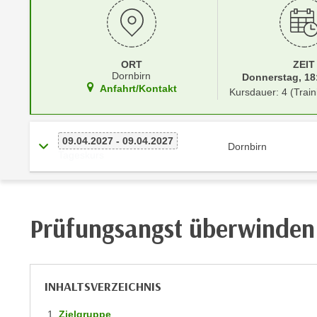
r
i
i
e
k
F
a
u
ORT
ZEIT
n
n
Dornbirn
Donnerstag, 18:
i
Anfahrt/Kontakt
Kursdauer: 4 (Train
k
s
t
c
i
h
09.04.2027 - 09.04.2027
o
Dornbirn
e
Tageskurs
n
n
d
U
e
n
r
Prüfungsangst überwinden
t
W
e
e
r
b
n
s
INHALTSVERZEICHNIS
e
e
h
i
Zielgruppe