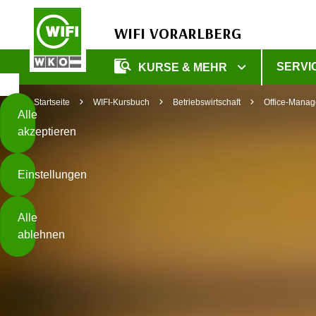
WIFI VORARLBERG
Diese
SERVI
KURSE & MEHR
Seite
Zum Inhalt springen
Zur Fußzeile springen
verwendet
Startseite
WIFI-Kursbuch
Betriebswirtschaft
Office-Mana
Cookies
Alle
akzeptieren
O
h
Einstellungen
n
e
B
I
Alle
i
h
ablehnen
t
r
t
e
Weiterlesen
e
Z
b
u
e
s