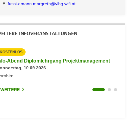
E
fussi-amann.margreth@vlbg.wifi.at
EITERE INFOVERANSTALTUNGEN
KOSTENLOS
KOSTEN
nfo-Abend Diplomlehrgang Projektmanagement
Inputs 
onnerstag, 10.09.2026
Freitag, 
ornbirn
Sonstige
 WEITERE
3 WEIT