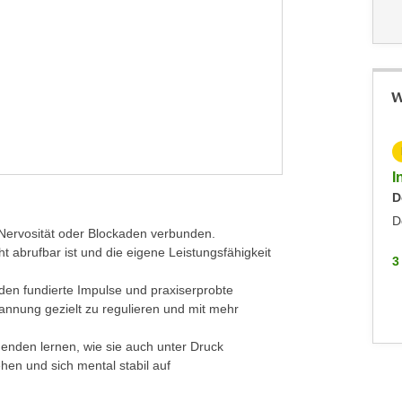
W
KOSTENLOS
Inputs Zoll: Die Präferenzabkommen der EU
I
Mittwoch, 24.06.2026
D
Sonstiges
D
 Nervosität oder Blockaden verbunden.
 abrufbar ist und die eigene Leistungsfähigkeit
3 WEITERE
3
den fundierte Impulse und praxiserprobte
nnung gezielt zu regulieren und mit mehr
menden lernen, wie sie auch unter Druck
en und sich mental stabil auf