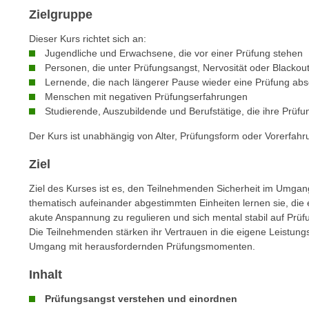
n
s
Zielgruppe
n
i
S
Dieser Kurs richtet sich an:
c
i
Jugendliche und Erwachsene, die vor einer Prüfung stehen
h
Personen, die unter Prüfungsangst, Nervosität oder Blackout
e
n
Lernende, die nach längerer Pause wieder eine Prüfung abs
a
i
Menschen mit negativen Prüfungserfahrungen
u
Studierende, Auszubildende und Berufstätige, die ihre Prüfu
c
f
h
„
Der Kurs ist unabhängig von Alter, Prüfungsform oder Vorerfahr
t
A
d
Ziel
l
e
l
Ziel des Kurses ist es, den Teilnehmenden Sicherheit im Umgang 
m
e
thematisch aufeinander abgestimmten Einheiten lernen sie, die
D
a
akute Anspannung zu regulieren und sich mental stabil auf Prüf
a
Die Teilnehmenden stärken ihr Vertrauen in die eigene Leistung
k
t
Umgang mit herausfordernden Prüfungsmomenten.
z
e
e
Inhalt
n
p
s
Prüfungsangst verstehen und einordnen
t