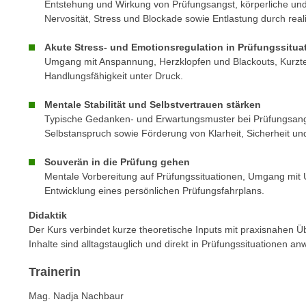
c
Entstehung und Wirkung von Prüfungsangst, körperliche un
i
h
Nervosität, Stress und Blockade sowie Entlastung durch real
e
u
r
Akute Stress- und Emotionsregulation in Prüfungssitua
t
e
Umgang mit Anspannung, Herzklopfen und Blackouts, Kurzt
z
n
Handlungsfähigkeit unter Druck.
a
“
b
Mentale Stabilität und Selbstvertrauen stärken
k
k
Typische Gedanken- und Erwartungsmuster bei Prüfungsangs
l
o
Selbstanspruch sowie Förderung von Klarheit, Sicherheit u
i
m
c
Souverän in die Prüfung gehen
m
k
Mentale Vorbereitung auf Prüfungssituationen, Umgang mit
e
e
Entwicklung eines persönlichen Prüfungsfahrplans.
n
n
z
Didaktik
,
Der Kurs verbindet kurze theoretische Inputs mit praxisnahen Ü
w
v
Inhalte sind alltagstauglich und direkt in Prüfungssituationen a
i
e
s
r
Trainerin
c
w
Mag. Nadja Nachbaur
h
e