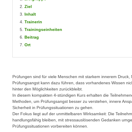
m
t
Ziel
e
e
Inhalt
n
n
Trainerin
e
o
Trainingseinheiten
i
t
Beitrag
n
w
Ort
s
e
e
n
t
d
z
i
e
g
Prüfungen sind für viele Menschen mit starkem innerem Druck,
n
Prüfungsangst kann dazu führen, dass vorhandenes Wissen nicht
s
,
hinter den Möglichkeiten zurückbleibt.
i
w
In diesem kompakten 4-stündigen Kurs erhalten die Teilnehmen
n
Methoden, um Prüfungsangst besser zu verstehen, innere Anspa
e
d
Sicherheit in Prüfungssituationen zu gehen.
l
.
Der Fokus liegt auf der unmittelbaren Wirksamkeit: Die Teilneh
c
W
handlungsfähig bleiben, mit stressauslösenden Gedanken umgeh
h
e
Prüfungssituationen vorbereiten können.
e