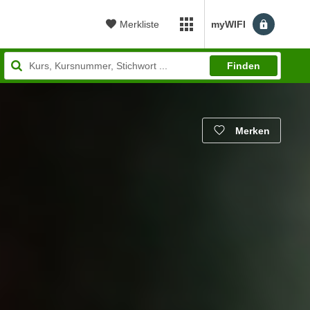
Merkliste
myWIFI
myWIFI Apps öffnen
Finden
Merken