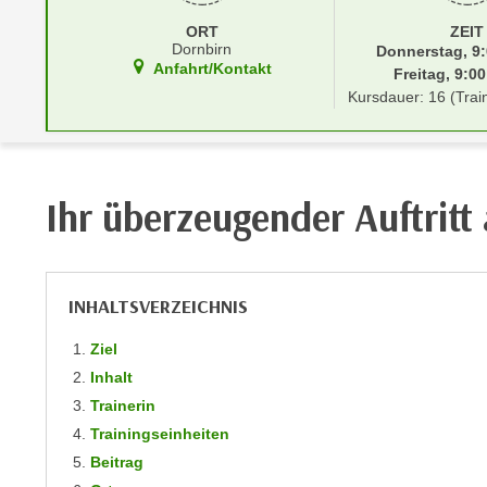
r
i
i
ORT
ZEIT
e
Dornbirn
Donnerstag, 9:
k
F
Anfahrt/Kontakt
Freitag, 9:00
a
u
Kursdauer: 16 (Trai
n
n
i
k
s
t
c
i
Ihr überzeugender Auftritt
h
o
e
n
n
d
U
e
INHALTSVERZEICHNIS
n
r
t
Ziel
W
e
e
Inhalt
r
b
Trainerin
n
s
Trainingseinheiten
e
e
Beitrag
h
i