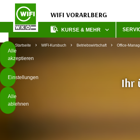
WIFI VORARLBERG
Diese
SERVI
KURSE & MEHR
Seite
Zum Inhalt springen
Zur Fußzeile springen
verwendet
Startseite
WIFI-Kursbuch
Betriebswirtschaft
Office-Mana
Cookies
Alle
akzeptieren
O
h
Einstellungen
n
Ihr
e
B
I
Alle
i
h
ablehnen
t
r
t
e
Weiterlesen
e
Z
b
u
e
s