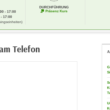
DURCHFÜHRUNG
Präsenz Kurs
00 - 17:00
 - 17:00
ningseinheiten)
 am Telefon
A
G
S
S
K
T
U
K