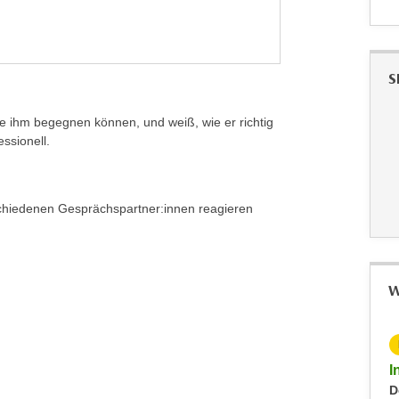
S
ie ihm begegnen können, und weiß, wie er richtig
essionell.
schiedenen Gesprächspartner:innen reagieren
W
KOSTENLOS
Inputs Zoll: Die Präferenzabkommen der EU
I
Mittwoch, 24.06.2026
D