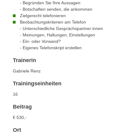
n
- Begründen Sie Ihre Aussagen
s
n
- Botschaften senden, die ankommen
i
S
Zielgerecht telefonieren
c
Beobachtungskriterien am Telefon
i
h
- Unterschiedliche Gesprächspartner:innen
e
- Meinungen, Haltungen, Einstellungen
n
a
- Ein- oder Vorwand?
i
u
- Eigenes Telefonskript erstellen
c
f
h
„
Trainerin
t
A
Gabriele Renz
d
l
e
l
Trainingseinheiten
m
e
D
16
a
a
k
Beitrag
t
z
e
€ 530,-
e
n
p
Ort
s
t