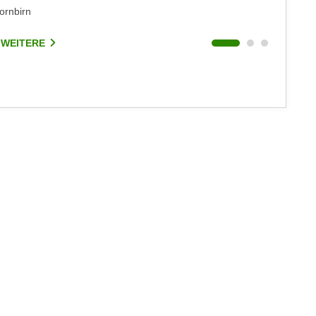
ornbirn
Sonstige
 WEITERE
3 WEIT