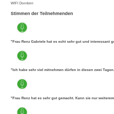
c
i
WIFI Dornbirn
h
e
u
Stimmen der Teilnehmenden
r
t
e
z
n
a
“
b
k
"Frau Renz Gabriele hat es echt sehr gut und interessant ge
k
l
o
i
m
c
m
k
e
"Ich habe sehr viel mitnehmen dürfen in diesen zwei Tagen.
e
n
n
z
,
w
v
i
e
"Frau Renz hat es sehr gut gemacht. Kann sie nur weiterem
s
r
c
w
h
e