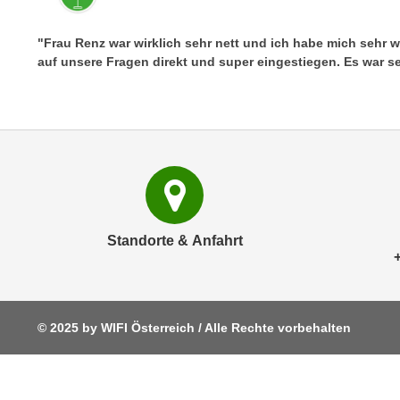
e
n
n
d
"Frau Renz war wirklich sehr nett und ich habe mich sehr wo
E
e
auf unsere Fragen direkt und super eingestiegen. Es war se
U
n
-
w
U
i
S
r
A
z
u
i
n
e
t
l
Standorte & Anfahrt
e
o
r
r
w
i
o
e
© 2025 by WIFI Österreich / Alle Rechte vorbehalten
r
n
f
t
e
i
n