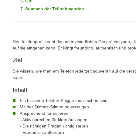
Ort
m
t
Stimmen der Teilnehmenden
e
e
n
n
e
o
i
t
n
Der Telefonprofi kennt die unterschiedlichen Gesprächstypen, d
w
s
auf sie eingehen kann.
Er klingt freundlich, authentisch und prof
e
e
n
Ziel
t
d
z
Sie wissen, wie man am Telefon jederzeit souverän auf die ver
i
e
kann.
g
n
s
Inhalt
,
i
w
n
Ein bisschen Telefon-Knigge muss schon sein
e
Mit der Stimme Stimmung erzeugen
d
l
Ansprechend formulieren
.
- Aktiv sprechen für klare Aussagen
c
W
- Die richtigen Fragen richtig stellen
h
e
- Freundlich auffordern
e