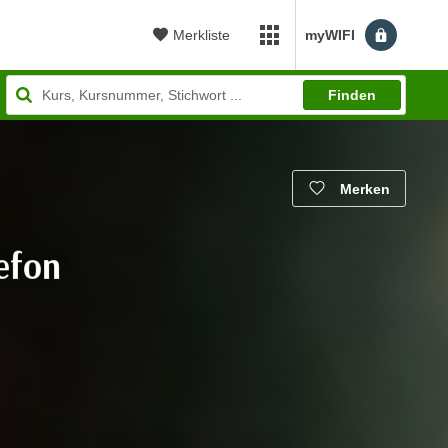
Merkliste
myWIFI
myWIFI Apps öffnen
Finden
Merken
efon