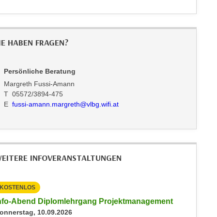
IE HABEN FRAGEN?
Persönliche Beratung
Margreth Fussi-Amann
T 05572/3894-475
E
fussi-amann.margreth@vlbg.wifi.at
EITERE INFOVERANSTALTUNGEN
KOSTENLOS
KOSTEN
nfo-Abend Diplomlehrgang Projektmanagement
Inputs 
onnerstag, 10.09.2026
Freitag, 