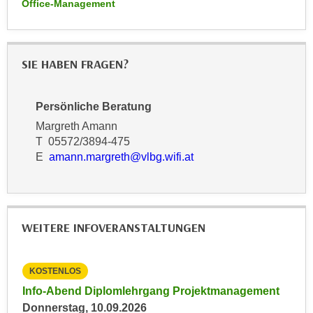
Office-Management
r
a
t
b
e
e
C
SIE HABEN FRAGEN?
n
o
.
o
W
k
Persönliche Beratung
e
i
Margreth Amann
n
e
T 05572/3894-475
n
s
E
amann.margreth@vlbg.wifi.at
S
z
i
u
e
A
d
n
WEITERE INFOVERANSTALTUNGEN
e
a
r
l
C
KOSTENLOS
KO
y
o
s
Info-Abend Diplomlehrgang Projektmanagement
Inp
o
e
Donnerstag, 10.09.2026
Frei