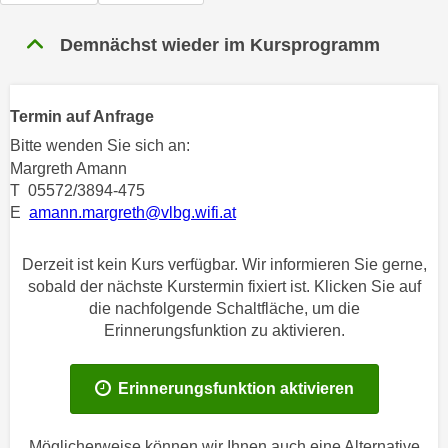
n
h
u
Demnächst wieder im Kursprogramm
C
r
o
C
o
o
Termin auf Anfrage
k
o
i
Bitte wenden Sie sich an:
k
e
Margreth Amann
i
T 05572/3894-475
s
e
E
amann.margreth@vlbg.wifi.at
v
s
o
,
n
Derzeit ist kein Kurs verfügbar. Wir informieren Sie gerne,
d
sobald der nächste Kurstermin fixiert ist. Klicken Sie auf
U
i
die nachfolgende Schaltfläche, um die
S
e
Erinnerungsfunktion zu aktivieren.
-
f
a
ü
m
Erinnerungsfunktion aktivieren
r
e
d
r
i
Möglicherweise können wir Ihnen auch eine Alternative