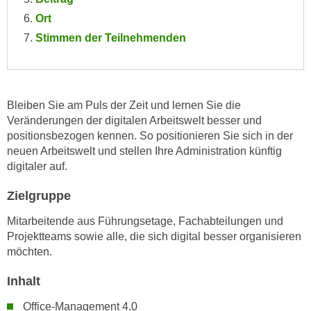
e
e
Ort
n
n
Stimmen der Teilnehmenden
e
o
i
t
n
w
s
e
Bleiben Sie am Puls der Zeit und lernen Sie die
e
n
Veränderungen der digitalen Arbeitswelt besser und
t
d
positionsbezogen kennen. So positionieren Sie sich in der
z
i
neuen Arbeitswelt und stellen Ihre Administration künftig
e
g
digitaler auf.
n
s
,
Zielgruppe
i
w
n
Mitarbeitende aus Führungsetage, Fachabteilungen und
e
d
Projektteams sowie alle, die sich digital besser organisieren
l
.
möchten.
c
W
h
Inhalt
e
e
n
Office-Management 4.0
s