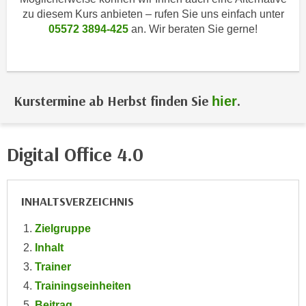
i
e
zu diesem Kurs anbieten – rufen Sie uns einfach unter
k
F
05572 3894-425
an. Wir beraten Sie gerne!
a
u
n
n
i
k
s
t
Kurstermine ab Herbst finden Sie
.
hier
c
i
h
o
e
n
Digital Office 4.0
n
d
U
e
n
r
INHALTSVERZEICHNIS
t
W
e
e
Zielgruppe
r
b
Inhalt
n
s
Trainer
e
e
h
Trainingseinheiten
i
m
Beitrag
t