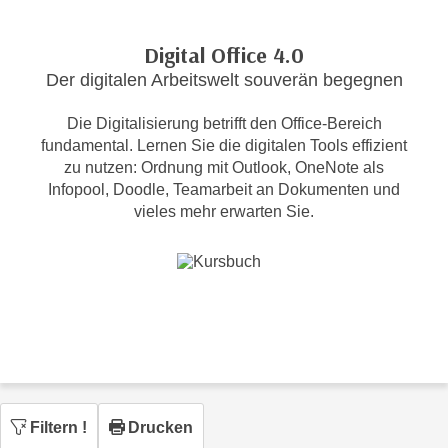
c
i
h
m
Digital Office 4.0
t
m
Der digitalen Arbeitswelt souverän begegnen
e
u
n
n
Die Digitalisierung betrifft den Office-Bereich
S
g
fundamental. Lernen Sie die digitalen Tools effizient
i
v
zu nutzen: Ordnung mit Outlook, OneNote als
e
Infopool, Doodle, Teamarbeit an Dokumenten und
e
,
vieles mehr erwarten Sie.
r
d
w
a
e
s
n
s
d
w
e
i
n
r
w
a
i
u
Filtern
!
Drucken
r
c