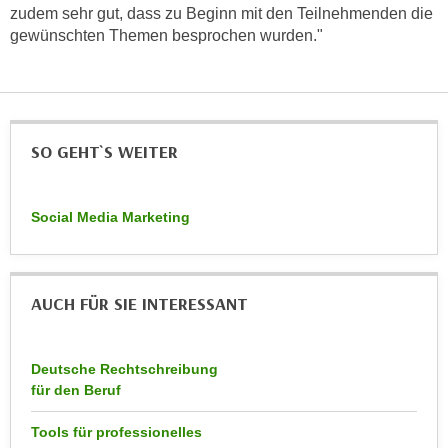
zudem sehr gut, dass zu Beginn mit den Teilnehmenden die
n
d
gewünschten Themen besprochen wurden."
E
e
U
n
-
w
U
i
S
r
SO GEHT`S WEITER
A
z
u
i
n
e
Social Media Marketing
t
l
e
o
r
r
AUCH FÜR SIE INTERESSANT
w
i
o
e
r
n
Deutsche Rechtschreibung
f
t
für den Beruf
e
i
n
e
Tools für professionelles
h