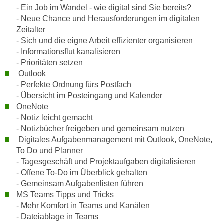
n
- Ein Job im Wandel - wie digital sind Sie bereits?
i
S
- Neue Chance und Herausforderungen im digitalen
c
i
Zeitalter
h
e
- Sich und die eigne Arbeit effizienter organisieren
n
a
- Informationsflut kanalisieren
i
- Prioritäten setzen
u
c
Outlook
f
h
- Perfekte Ordnung fürs Postfach
„
t
- Übersicht im Posteingang und Kalender
A
OneNote
d
l
- Notiz leicht gemacht
e
l
- Notizbücher freigeben und gemeinsam nutzen
m
e
Digitales Aufgabenmanagement mit Outlook, OneNote,
D
a
To Do und Planner
a
k
- Tagesgeschäft und Projektaufgaben digitalisieren
t
z
- Offene To-Do im Überblick gehalten
e
e
- Gemeinsam Aufgabenlisten führen
n
MS Teams Tipps und Tricks
p
s
- Mehr Komfort in Teams und Kanälen
t
c
- Dateiablage in Teams
i