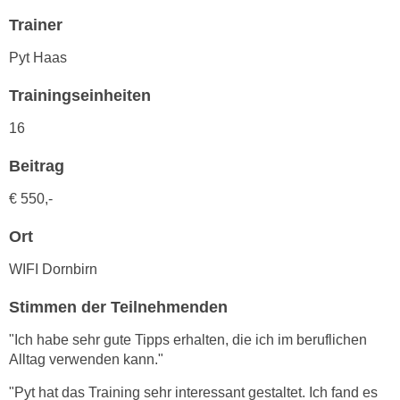
h
e
Trainer
u
r
t
e
Pyt Haas
z
n
a
Trainingseinheiten
“
b
k
16
k
l
o
i
Beitrag
m
c
€ 550,-
m
k
e
e
Ort
n
n
z
WIFI Dornbirn
,
w
v
Stimmen der Teilnehmenden
i
e
s
r
"Ich habe sehr gute Tipps erhalten, die ich im beruflichen
c
w
Alltag verwenden kann."
h
e
e
"Pyt hat das Training sehr interessant gestaltet. Ich fand es
n