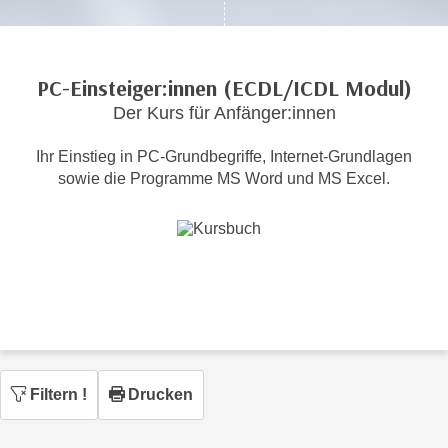
c
i
h
m
t
m
PC-Einsteiger:innen (ECDL/ICDL Modul)
e
u
n
Der Kurs für Anfänger:innen
n
S
g
Ihr Einstieg in PC-Grundbegriffe, Internet-Grundlagen
i
v
sowie die Programme MS Word und MS Excel.
e
e
,
r
d
w
a
e
s
n
s
d
w
e
i
n
r
w
Filtern
!
Drucken
a
i
u
r
c