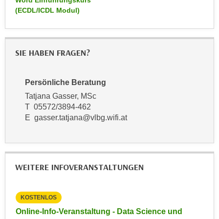
Word Einführungskurs
n
(ECDL/ICDL Modul)
d
E
e
U
n
-
w
SIE HABEN FRAGEN?
U
i
S
r
A
z
Persönliche Beratung
u
i
Tatjana Gasser, MSc
n
e
T 05572/3894-462
t
l
E gasser.tatjana@vlbg.wifi.at
e
o
r
r
w
i
o
e
WEITERE INFOVERANSTALTUNGEN
r
n
f
t
e
KOSTENLOS
KO
i
n
e
e
Online-Info-Veranstaltung - Data Science und
Inf
h