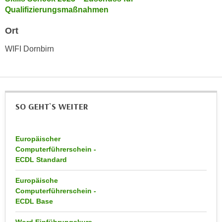
h
e
Qualifizierungsmaßnahmen
u
r
t
Ort
e
z
n
WIFI Dornbirn
a
“
b
k
k
l
o
i
m
c
SO GEHT`S WEITER
m
k
e
e
n
n
Europäischer
z
Computerführerschein -
,
w
ECDL Standard
v
i
e
Europäische
s
r
Computerführerschein -
c
w
ECDL Base
h
e
e
n