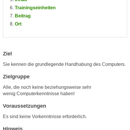
e
e
Trainingseinheiten
n
n
Beitrag
e
o
Ort
i
t
n
w
s
e
e
n
t
Ziel
d
z
i
Sie kennen die grundlegende Handhabung des Computers.
e
g
n
Zielgruppe
s
,
i
Alle, die noch keine beziehungsweise sehr
w
n
wenig Computerkenntnisse haben!
e
d
l
.
Voraussetzungen
c
W
h
Es sind keine Vorkenntnisse erforderlich.
e
e
n
Hinweis
s