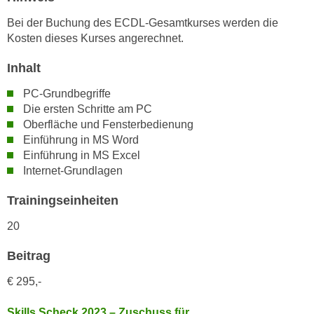
n
i
S
Bei der Buchung des ECDL-Gesamtkurses werden die
c
Kosten dieses Kurses angerechnet.
i
h
e
n
Inhalt
a
i
u
PC-Grundbegriffe
c
f
Die ersten Schritte am PC
h
„
Oberfläche und Fensterbedienung
t
A
Einführung in MS Word
d
Einführung in MS Excel
l
e
Internet-Grundlagen
l
m
e
Trainingseinheiten
D
a
a
k
20
t
z
e
Beitrag
e
n
p
€
295,-
s
t
c
i
Skills Scheck 2023 – Zuschuss für