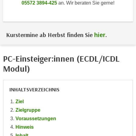
i
05572 3894-425
an. Wir beraten Sie gerne!
e
k
F
a
u
n
n
i
k
Kurstermine ab Herbst finden Sie
.
hier
s
t
c
i
h
o
PC-Einsteiger:innen (ECDL/ICDL
e
n
Modul)
n
d
U
e
n
r
INHALTSVERZEICHNIS
t
W
e
e
Ziel
r
b
Zielgruppe
n
s
Voraussetzungen
e
e
h
Hinweis
i
m
Inhalt
t