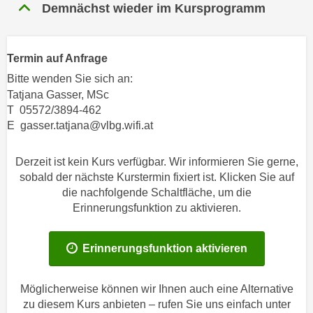
n
Demnächst wieder im Kursprogramm
h
u
C
r
o
C
Termin auf Anfrage
o
o
Bitte wenden Sie sich an:
k
o
Tatjana Gasser, MSc
i
k
T 05572/3894-462
e
i
E gasser.tatjana@vlbg.wifi.at
s
e
v
s
Derzeit ist kein Kurs verfügbar. Wir informieren Sie gerne,
o
,
sobald der nächste Kurstermin fixiert ist. Klicken Sie auf
n
d
die nachfolgende Schaltfläche, um die
U
i
Erinnerungsfunktion zu aktivieren.
S
e
-
f
Erinnerungsfunktion aktivieren
a
ü
m
r
e
Möglicherweise können wir Ihnen auch eine Alternative
d
r
zu diesem Kurs anbieten – rufen Sie uns einfach unter
i