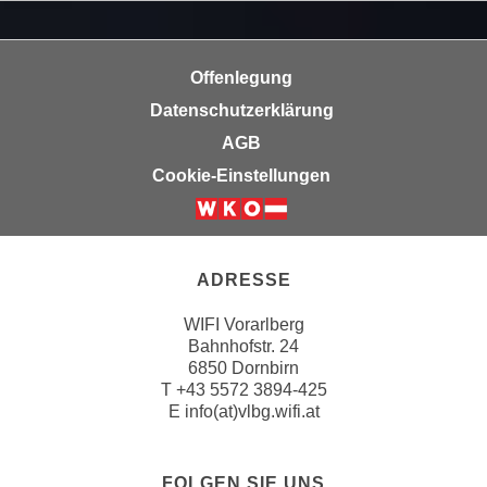
k
z
i
w
e
e
Offenlegung
-
c
Datenschutzerklärung
S
k
e
AGB
e
t
n
Cookie-Einstellungen
z
u
u
n
n
d
g
u
ADRESSE
z
m
u
WIFI Vorarlberg
f
Bahnhofstr. 24
s
ü
6850 Dornbirn
t
r
T
+43 5572 3894-425
i
S
E
info(at)vlbg.wifi.at
m
i
m
e
e
FOLGEN SIE UNS
r