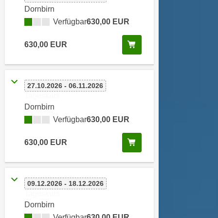
e
Dornbirn
e
n
Verfügbar
630,00 EUR
n
e
o
i
Kurs buchen
630,00 EUR
t
n
w
s
e
e
n
27.10.2026 - 06.11.2026
t
d
Tageskurs
z
i
Dornbirn
e
g
Verfügbar
630,00 EUR
n
s
,
i
Kurs buchen
630,00 EUR
w
n
e
d
l
.
c
09.12.2026 - 18.12.2026
W
Tageskurs
h
e
Dornbirn
e
n
Verfügbar
630,00 EUR
s