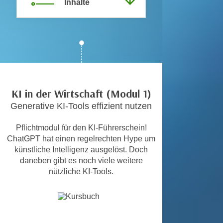
Inhalte
c
i
h
m
t
m
e
u
n
n
S
g
i
v
e
KI in der Wirtschaft (Modul 1)
e
,
Generative KI-Tools effizient nutzen
r
d
w
a
Pflichtmodul für den KI-Führerschein!
e
ChatGPT hat einen regelrechten Hype um
s
n
künstliche Intelligenz ausgelöst. Doch
s
d
daneben gibt es noch viele weitere
w
e
nützliche KI-Tools.
i
n
r
w
a
i
u
r
c