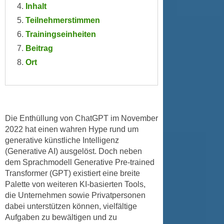
r
Inhalt
a
t
Teilnehmerstimmen
b
e
Trainingseinheiten
e
C
n
Beitrag
o
.
Ort
o
W
k
e
i
n
e
n
s
Die Enthüllung von ChatGPT im November
S
z
2022 hat einen wahren Hype rund um
i
u
generative künstliche Intelligenz
e
A
(Generative AI) ausgelöst. Doch neben
d
n
dem Sprachmodell Generative Pre-trained
e
a
Transformer (GPT) existiert eine breite
r
l
Palette von weiteren KI-basierten Tools,
C
die Unternehmen sowie Privatpersonen
y
o
dabei unterstützen können, vielfältige
s
o
Aufgaben zu bewältigen und zu
e