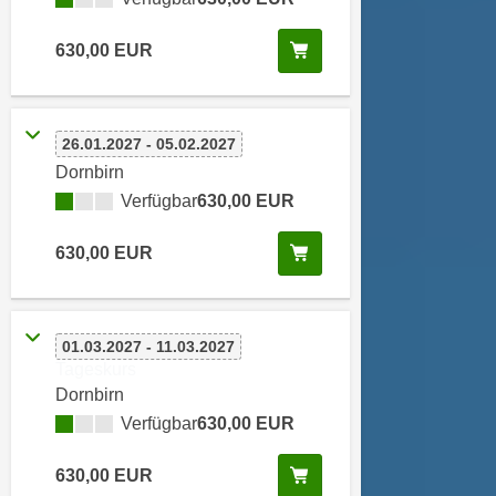
n
i
S
Kurs buchen
630,00 EUR
c
i
h
e
n
a
i
u
26.01.2027 - 05.02.2027
c
f
Dornbirn
h
„
Verfügbar
630,00 EUR
t
A
d
l
Kurs buchen
630,00 EUR
e
l
m
e
D
a
a
01.03.2027 - 11.03.2027
k
Tageskurs
t
z
Dornbirn
e
e
Verfügbar
630,00 EUR
n
p
s
t
Kurs buchen
630,00 EUR
c
i