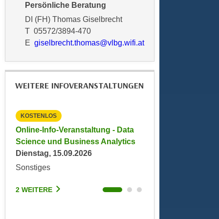
Persönliche Beratung
e
n
m
DI (FH) Thomas Giselbrecht
g
E
T 05572/3894-470
z
U
E
giselbrecht.thomas@vlbg.wifi.at
w
-
e
D
c
a
k
WEITERE INFOVERANSTALTUNGEN
t
e
e
u
n
KOSTENLOS
KOSTENLOS
n
s
d
emie
Online-Info-Veranstaltung - Data
Info-Veranstaltung
c
O
Science und Business Analytics
Angewandte Informa
h
p
Dienstag, 15.09.2026
Montag, 22.06.2026
u
t
Sonstiges
Online
t
i
z
m
2 WEITERE
2 WEITERE
r
i
e
e
c