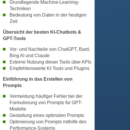
n
Grundlegende Machine-Learning-
b
Techniken
p
e
Bedeutung von Daten in der heutigen
e
r
Zeit
r
h
s
Übersicht der besten KI-Chatbots &
i
o
GPT-Tools
n
n
a
Vor- und Nachteile von ChatGPT, Bard,
e
u
Bing AI und Claude
n
s
Externe Nutzung dieser Tools über APIs
b
e
Empfehlenswerte KI-Tools und Plugins
e
i
z
Einführung in das Erstellen von
n
Prompts
o
e
g
a
Vermeidung häufiger Fehler bei der
e
n
Formulierung von Prompts für GPT-
n
g
Modelle
e
Gestaltung eines optimalen Prompts
e
n
Optimierung von Prompts mithilfe des
n
D
Performance-Systems
e