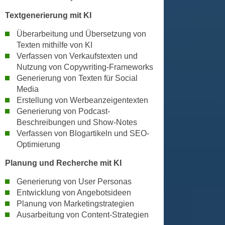
a
h
Textgenerierung mit KI
t
m
e
Überarbeitung und Übersetzung von
e
n
Texten mithilfe von KI
O
a
Verfassen von Verkaufstexten und
n
Nutzung von Copywriting-Frameworks
u
l
Generierung von Texten für Social
c
i
Media
h
n
Erstellung von Werbeanzeigentexten
a
e
Generierung von Podcast-
n
-
Beschreibungen und Show-Notes
U
J
Verfassen von Blogartikeln und SEO-
n
o
Optimierung
t
u
Planung und Recherche mit KI
e
r
r
n
Generierung von User Personas
n
e
Entwicklung von Angebotsideen
e
Planung von Marketingstrategien
y
h
Ausarbeitung von Content-Strategien
z
m