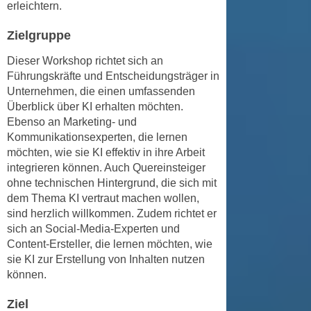
k
erleichtern.
z
i
w
Zielgruppe
e
e
-
c
Dieser Workshop richtet sich an
S
Führungskräfte und Entscheidungsträger in
k
e
Unternehmen, die einen umfassenden
e
t
Überblick über KI erhalten möchten.
n
z
Ebenso an Marketing- und
u
Kommunikationsexperten, die lernen
u
n
möchten, wie sie KI effektiv in ihre Arbeit
n
d
integrieren können. Auch Quereinsteiger
g
u
ohne technischen Hintergrund, die sich mit
z
m
dem Thema KI vertraut machen wollen,
u
f
sind herzlich willkommen. Zudem richtet er
s
ü
sich an Social-Media-Experten und
t
r
Content-Ersteller, die lernen möchten, wie
i
sie KI zur Erstellung von Inhalten nutzen
S
m
können.
i
m
e
Ziel
e
r