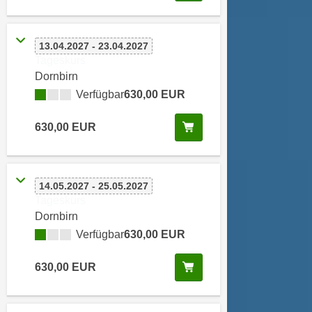
h
e
u
r
t
e
13.04.2027 - 23.04.2027
z
Tageskurs
n
a
Dornbirn
“
b
k
Verfügbar
630,00 EUR
k
l
o
Kurs buchen
630,00 EUR
i
m
c
m
k
e
e
14.05.2027 - 25.05.2027
n
n
Tageskurs
z
,
Dornbirn
w
v
Verfügbar
630,00 EUR
i
e
s
r
Kurs buchen
630,00 EUR
c
w
h
e
e
n