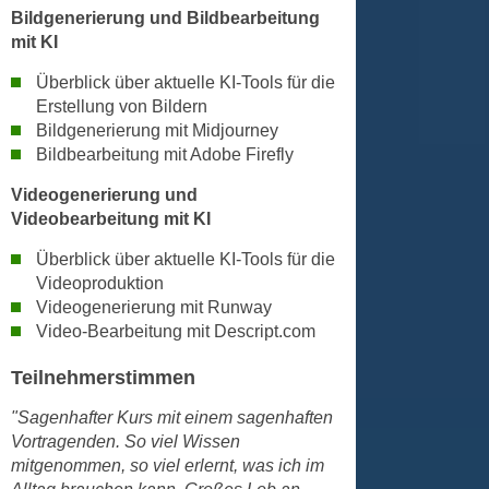
u
Bildgenerierung und Bildbearbeitung
e
b
mit KI
n
i
i
Überblick über aktuelle KI-Tools für die
e
n
Erstellung von Bildern
t
d
Bildgenerierung mit Midjourney
e
Bildbearbeitung mit Adobe Firefly
e
n
n
,
Videogenerierung und
U
w
Videobearbeitung mit KI
S
e
Überblick über aktuelle KI-Tools für die
A
r
Videoproduktion
,
d
Videogenerierung mit Runway
b
e
Video-Bearbeitung mit Descript.com
e
n
i
w
Teilnehmerstimmen
w
e
"Sagenhafter Kurs mit einem sagenhaften
e
i
Vortragenden. So viel Wissen
l
t
mitgenommen, so viel erlernt, was ich im
c
e