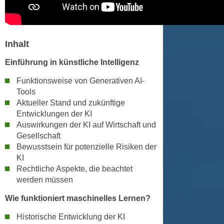
u
d
z
i
e
e
i
Inhalt
C
g
o
Einführung in künstliche Intelligenz
e
o
n
Funktionsweise von Generativen AI-
k
.
Tools
i
U
Aktueller Stand und zukünftige
e
m
Entwicklungen der KI
s
I
Auswirkungen der KI auf Wirtschaft und
e
h
Gesellschaft
r
Bewusstsein für potenzielle Risiken der
n
h
KI
e
o
Rechtliche Aspekte, die beachtet
n
b
werden müssen
d
e
a
Wie funktioniert maschinelles Lernen?
n
r
e
Historische Entwicklung der KI
ü