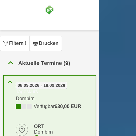
n
h
u
C
r
o
C
o
o
k
o
Filtern
!
Drucken
i
k
e
i
s
e
Aktuelle Termine (9)
v
s
o
,
n
d
08.09.2026 - 18.09.2026
U
i
Tageskurs
S
e
Dornbirn
-
f
Verfügbar
630,00 EUR
a
ü
m
r
e
d
ORT
r
Dornbirn
i