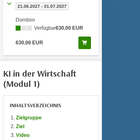
n
21.06.2027 - 01.07.2027
d
E
Tageskurs
e
U
Dornbirn
n
-
Verfügbar
630,00 EUR
w
U
i
S
Kurs buchen
630,00 EUR
r
A
z
u
i
n
e
KI in der Wirtschaft
t
l
e
(Modul 1)
o
r
r
w
i
o
INHALTSVERZEICHNIS
e
r
n
f
Zielgruppe
t
e
Ziel
i
n
e
Video
h