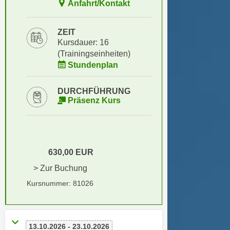
Anfahrt/Kontakt
i
e
k
F
a
ZEIT
u
n
Kursdauer: 16
n
i
(Trainingseinheiten)
k
Stundenplan
s
t
c
i
h
DURCHFÜHRUNG
o
Präsenz Kurs
e
n
n
d
U
e
n
r
t
630,00 EUR
W
e
e
> Zur Buchung
r
b
Kursnummer: 81026
n
s
e
e
h
i
m
13.10.2026 - 23.10.2026
t