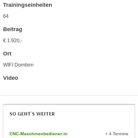
Trainingseinheiten
n
d
E
e
64
U
n
-
Beitrag
w
U
i
€ 1.920,-
S
r
A
z
Ort
u
i
n
WIFI Dornbirn
e
t
l
Video
e
o
r
r
w
i
o
e
r
n
SO GEHT`S WEITER
f
t
e
i
n
e
CNC-Maschinenbediener:in
+ 4 Termine
h