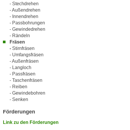
h
- Stechdrehen
e
u
- Außendrehen
r
t
- Innendrehen
e
- Passbohrungen
z
n
- Gewindedrehen
a
“
- Rändeln
b
k
Fräsen
k
l
-
Stirnfräsen
o
i
- Umfangsfräsen
m
c
- Außenfräsen
m
k
- Langloch
e
- Passfräsen
e
n
- Taschenfräsen
n
z
- Reiben
,
w
- Gewindebohren
v
- Senken
i
e
s
r
Förderungen
c
w
h
Link zu den Förderungen
e
e
n