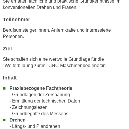
Sie erhalten fachliche und praktische Grundkenntnisse im
n
i
konventionellen Drehen und Fräsen.
S
c
i
Teilnehmer
h
e
n
a
Berufsumsteiger:innen, Anlernkräfte und interessierte
i
Personen.
u
c
f
h
Ziel
„
t
A
Sie schaffen sich eine wertvolle Grundlage für die
d
l
"Weiterbildung zur:m "CNC-Maschinenbediener:in".
e
l
m
Inhalt
e
D
a
Praxisbezogene Fachtheorie
a
k
-
Grundlagen der Zerspanung
t
z
- Ermittlung der technischen Daten
e
e
- Zeichnungslesen
n
p
- Grundbegriffe des Messens
s
t
Drehen
c
- Längs- und Plandrehen
i