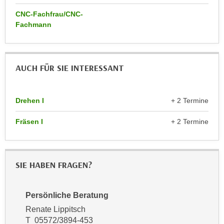
r
a
CNC-Fachfrau/CNC-
t
b
Fachmann
e
e
C
n
o
.
o
AUCH FÜR SIE INTERESSANT
W
k
e
i
n
e
Drehen I
+ 2 Termine
n
s
S
Fräsen I
+ 2 Termine
z
i
u
e
A
d
n
SIE HABEN FRAGEN?
e
a
r
l
C
Persönliche Beratung
y
o
s
Renate Lippitsch
o
e
T 05572/3894-453