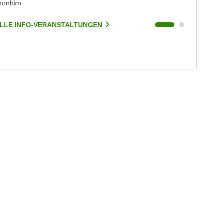
ornbirn
Dornbirn
LLE INFO-VERANSTALTUNGEN
ALLE I