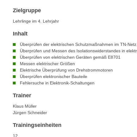
n
s
n
Zielgruppe
i
S
c
Lehrlinge im 4. Lehrjahr
i
h
e
Inhalt
n
a
i
Überprüfen der elektrischen Schutzmaßnahmen im TN-Netz
u
c
Überprüfen und Messen des Isolationswiderstandes in elekt
f
h
Überprüfen von elektrischen Geräten gemäß E8701
„
Messen elektrischer Größen
t
A
Elektrische Überprüfung von Drehstrommotoren
d
l
Überprüfen elektronischer Bauteile
e
l
Fehlersuche in Elektronik-Schaltungen
m
e
D
Trainer
a
a
k
Klaus Müller
t
z
Jürgen Schneider
e
e
n
Trainingseinheiten
p
s
t
12