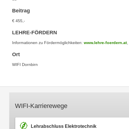
c
i
h
e
Beitrag
u
r
€ 455,-
t
e
z
n
LEHRE-FÖRDERN
a
“
b
Informationen zu Fördermöglichkeiten:
www.lehre-foerdern.at
,
k
k
l
Ort
o
i
m
WIFI Dornbirn
c
m
k
e
e
n
n
z
,
w
v
i
WIFI-Karrierewege
e
s
r
c
w
h
Lehrabschluss Elektrotechnik
e