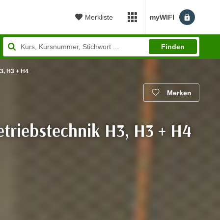
Merkliste
myWIFI
myWIFI Apps öffnen
Finden
3, H3 + H4
Merken
etriebstechnik H3, H3 + H4