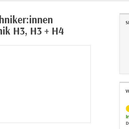
hniker:innen
S
nik H3, H3 + H4
W
KOSTENLOS
Info-Abend zum Fachkurs Elektrotechnik
I
Dienstag, 24.11.2026
D