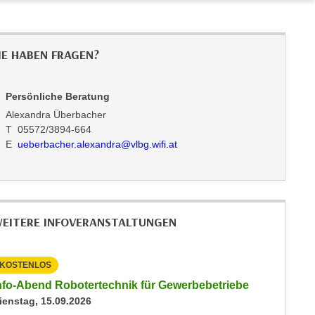
IE HABEN FRAGEN?
Persönliche Beratung
Alexandra Überbacher
T 05572/3894-664
E
ueberbacher.alexandra@vlbg.wifi.at
EITERE INFOVERANSTALTUNGEN
KOSTENLOS
KOSTEN
nfo-Abend Robotertechnik für Gewerbebetriebe
Info-Ab
ienstag, 15.09.2026
Dienstag