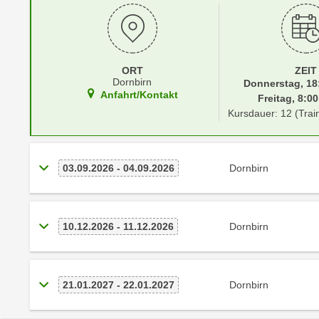
r
i
i
e
k
F
a
u
n
ORT
ZEIT
n
Dornbirn
Donnerstag, 18:
i
k
Anfahrt/Kontakt
Freitag, 8:00
s
t
Kursdauer: 12 (Trai
c
i
h
o
e
n
03.09.2026 - 04.09.2026
Dornbirn
n
d
U
e
n
r
t
10.12.2026 - 11.12.2026
Dornbirn
W
e
e
r
b
n
s
21.01.2027 - 22.01.2027
Dornbirn
e
e
h
i