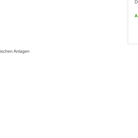
Dornbirn
D
ALLE INFO-VERANSTALTUNGEN
A
rischen Anlagen