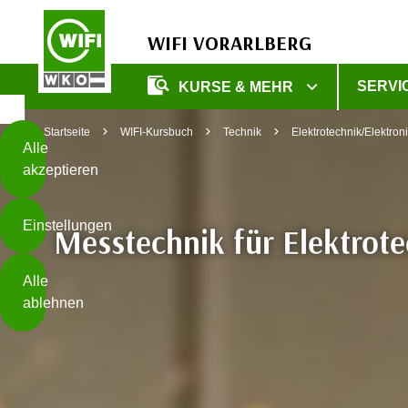
WIFI VORARLBERG
Diese
SERVI
KURSE & MEHR
Seite
Zum Inhalt springen
Zur Fußzeile springen
verwendet
Startseite
WIFI-Kursbuch
Technik
Elektrotechnik/Elektron
Cookies
Alle
akzeptieren
O
h
Einstellungen
n
Messtechnik für Elektrote
e
B
I
Alle
i
h
ablehnen
t
r
t
e
Weiterlesen
e
Z
b
u
e
s