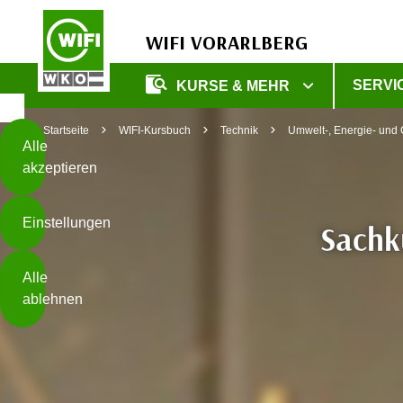
WIFI VORARLBERG
Diese
SERVI
KURSE & MEHR
Seite
Zum Inhalt springen
Zur Fußzeile springen
verwendet
Startseite
WIFI-Kursbuch
Technik
Umwelt-, Energie- und
Cookies
Alle
akzeptieren
O
h
Einstellungen
n
Sachk
e
B
I
Alle
i
h
ablehnen
t
r
t
e
Weiterlesen
e
Z
b
u
e
s