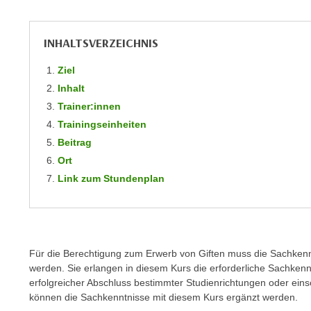
m
t
e
e
n
INHALTSVERZEICHNIS
n
e
o
Ziel
i
t
Inhalt
n
w
Trainer:innen
s
e
e
Trainingseinheiten
n
t
Beitrag
d
z
Ort
i
e
Link zum Stundenplan
g
n
s
,
i
w
n
e
d
Für die Berechtigung zum Erwerb von Giften muss die Sachken
l
.
werden.
Sie erlangen in diesem Kurs die erforderliche Sachke
c
W
erfolgreicher Abschluss bestimmter Studienrichtungen oder eins
h
e
können die Sachkenntnisse mit diesem Kurs ergänzt werden.
e