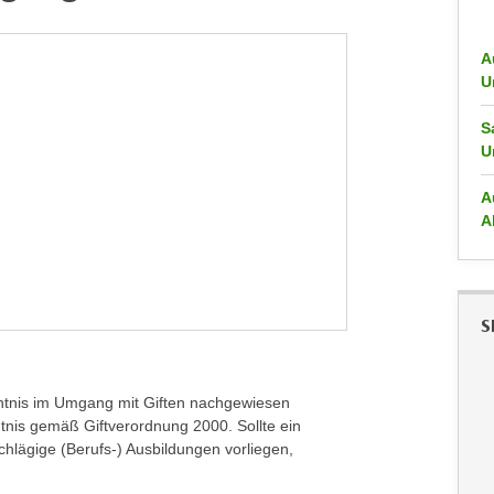
A
U
S
U
A
A
S
ntnis im Umgang mit Giften nachgewiesen
nntnis gemäß Giftverordnung 2000.
Sollte ein
chlägige (Berufs-) Ausbildungen vorliegen,