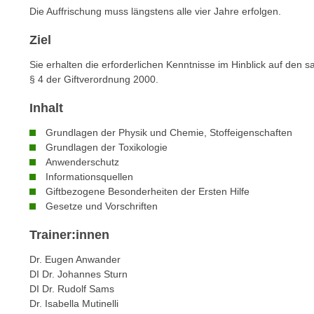
n
Die Auffrischung muss längstens alle vier Jahre erfolgen.
s
n
i
S
Ziel
c
i
h
Sie erhalten die erforderlichen Kenntnisse im Hinblick auf den
e
§ 4 der Giftverordnung 2000.
n
a
i
u
Inhalt
c
f
h
Grundlagen der Physik und Chemie, Stoffeigenschaften
„
Grundlagen der Toxikologie
t
A
Anwenderschutz
d
l
Informationsquellen
e
l
Giftbezogene Besonderheiten der Ersten Hilfe
m
e
Gesetze und Vorschriften
D
a
a
Trainer:innen
k
t
z
Dr. Eugen Anwander
e
e
DI Dr. Johannes Sturn
n
p
DI Dr. Rudolf Sams
s
Dr. Isabella Mutinelli
t