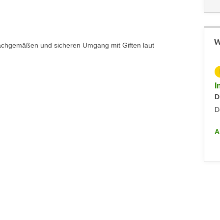
W
 sachgemäßen und sicheren Umgang mit Giften laut
I
D
D
A