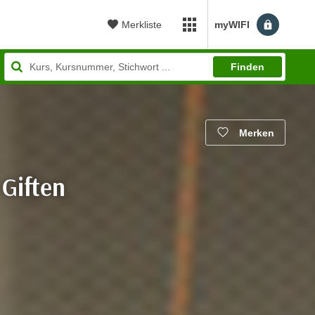
Merkliste
myWIFI
myWIFI Apps öffnen
Finden
Merken
Giften