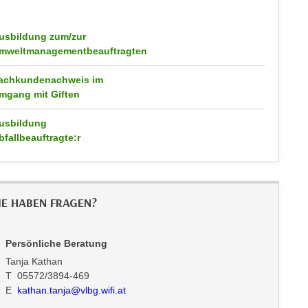
usbildung zum/zur
mweltmanagementbeauftragten
achkundenachweis im
mgang mit Giften
usbildung
bfallbeauftragte:r
IE HABEN FRAGEN?
Persönliche Beratung
Tanja Kathan
T 05572/3894-469
E
kathan.tanja@vlbg.wifi.at