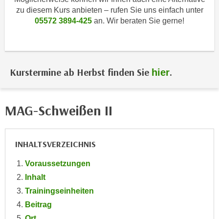
i
e
zu diesem Kurs anbieten – rufen Sie uns einfach unter
k
F
05572 3894-425
an. Wir beraten Sie gerne!
a
u
n
n
i
k
s
t
Kurstermine ab Herbst finden Sie
.
hier
c
i
h
o
e
n
MAG-Schweißen II
n
d
U
e
n
r
INHALTSVERZEICHNIS
t
W
e
e
Voraussetzungen
r
b
Inhalt
n
s
Trainingseinheiten
e
e
h
Beitrag
i
m
Ort
t