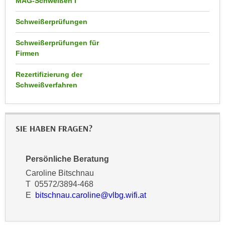
MAG-Schweißen I
n
d
E
Schweißerprüfungen
e
U
n
Schweißerprüfungen für
-
w
Firmen
U
i
S
r
Rezertifizierung der
A
z
Schweißverfahren
u
i
n
e
t
l
SIE HABEN FRAGEN?
e
o
r
r
w
i
Persönliche Beratung
o
e
Caroline Bitschnau
r
n
T 05572/3894-468
f
t
E
bitschnau.caroline@vlbg.wifi.at
e
i
n
e
h