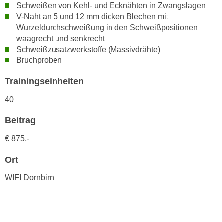
n
Schweißen von Kehl- und Ecknähten in Zwangslagen
i
S
V-Naht an 5 und 12 mm dicken Blechen mit
c
i
Wurzeldurchschweißung in den Schweißpositionen
h
waagrecht und senkrecht
e
n
Schweißzusatzwerkstoffe (Massivdrähte)
a
i
Bruchproben
u
c
f
Trainingseinheiten
h
„
t
A
40
d
l
e
Beitrag
l
m
e
€ 875,-
D
a
a
k
Ort
t
z
WIFI Dornbirn
e
e
n
p
s
t
c
i