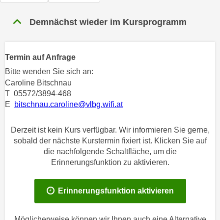
n
h
u
Demnächst wieder im Kursprogramm
C
r
o
C
o
o
Termin auf Anfrage
k
o
i
Bitte wenden Sie sich an:
k
e
Caroline Bitschnau
i
T 05572/3894-468
s
e
E
bitschnau.caroline@vlbg.wifi.at
v
s
o
,
n
Derzeit ist kein Kurs verfügbar. Wir informieren Sie gerne,
d
sobald der nächste Kurstermin fixiert ist. Klicken Sie auf
U
i
die nachfolgende Schaltfläche, um die
S
e
Erinnerungsfunktion zu aktivieren.
-
f
a
ü
m
Erinnerungsfunktion aktivieren
r
e
d
r
i
Möglicherweise können wir Ihnen auch eine Alternative