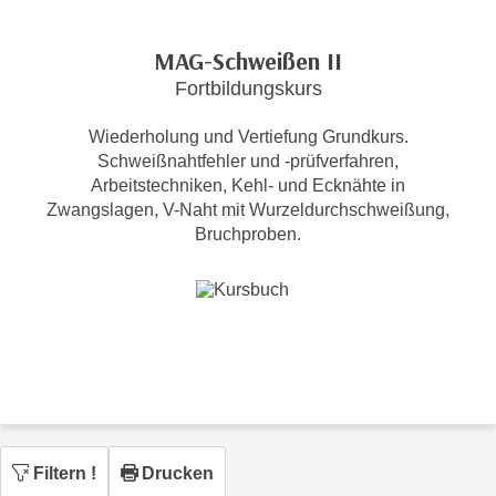
c
i
h
m
MAG-Schweißen II
t
m
Fortbildungskurs
e
u
n
n
Wiederholung und Vertiefung Grundkurs.
S
g
Schweißnahtfehler und -prüfverfahren,
i
v
Arbeitstechniken, Kehl- und Ecknähte in
e
Zwangslagen, V-Naht mit Wurzeldurchschweißung,
e
,
Bruchproben.
r
d
w
a
e
s
n
s
d
w
e
i
n
r
w
a
i
u
Filtern
!
Drucken
r
c