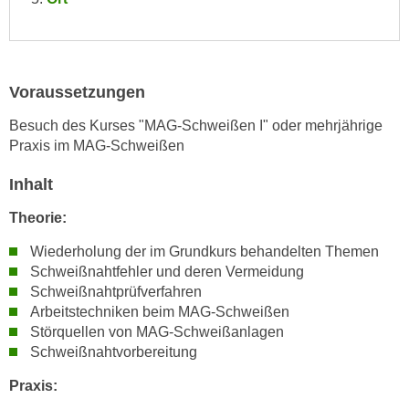
e
e
n
n
e
o
i
t
Voraussetzungen
n
w
s
Besuch des Kurses "MAG-Schweißen I" oder mehrjährige
e
e
Praxis im MAG-Schweißen
n
t
d
Inhalt
z
i
e
Theorie:
g
n
s
Wiederholung der im Grundkurs behandelten Themen
,
i
Schweißnahtfehler und deren Vermeidung
w
n
Schweißnahtprüfverfahren
e
d
Arbeitstechniken beim MAG-Schweißen
l
.
Störquellen von MAG-Schweißanlagen
c
W
Schweißnahtvorbereitung
h
e
Praxis:
e
n
s