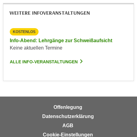
r
a
t
WEITERE INFOVERANSTALTUNGEN
b
e
e
C
n
o
KOSTENLOS
.
o
Info-Abend: Lehrgänge zur Schweißaufsicht
W
k
Keine aktuellen Termine
e
i
n
e
ALLE INFO-VERANSTALTUNGEN
n
s
S
z
i
u
e
A
d
n
e
a
Offenlegung
r
l
Datenschutzerklärung
C
y
o
AGB
s
o
e
Cookie-Einstellungen