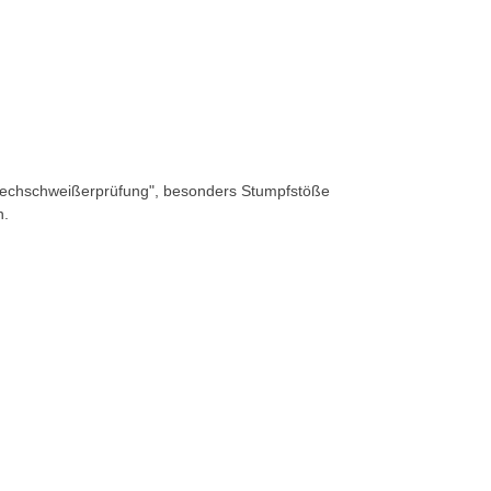
"Blechschweißerprüfung", besonders Stumpfstöße
n.