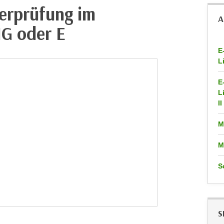
erprüfung im
A
G oder E
E
L
E
L
II
M
M
S
S