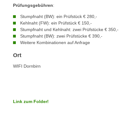
e
Prüfungsgebühren
:
n
n
d
Stumpfnaht (BW): ein Prüfstück € 280,-
E
e
Kehlnaht (FW): ein Prüfstück € 150,-
U
n
Stumpfnaht und Kehlnaht: zwei Prüfstücke € 350,-
-
w
Stumpfnaht (BW): zwei Prüfstücke € 390,-
U
Weitere Kombinationen auf Anfrage
i
S
r
Ort
A
z
u
i
WIFI Dornbirn
n
e
t
l
e
o
r
r
w
Link zum Folder!
i
o
e
r
n
f
t
e
i
n