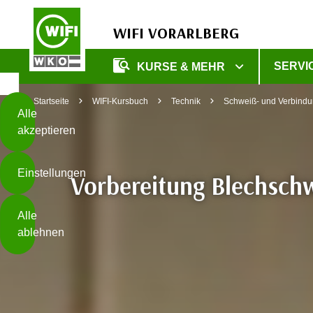
WIFI VORARLBERG
Diese
SERVI
KURSE & MEHR
Seite
Zum Inhalt springen
Zur Fußzeile springen
verwendet
Startseite
WIFI-Kursbuch
Technik
Schweiß- und Verbindu
Cookies
Alle
akzeptieren
O
h
Einstellungen
n
Vorbereitung Blechsc
e
B
I
Alle
i
h
ablehnen
t
r
t
e
Weiterlesen
e
Z
b
u
e
s