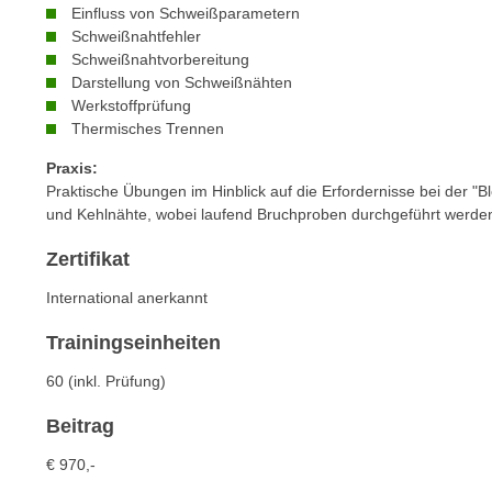
c
i
Einfluss von Schweißparametern
h
Schweißnahtfehler
e
u
Schweißnahtvorbereitung
r
t
Darstellung von Schweißnähten
e
Werkstoffprüfung
z
n
Thermisches Trennen
a
“
b
Praxis:
k
k
Praktische Übungen im Hinblick auf die Erfordernisse bei der 
l
o
und Kehlnähte, wobei laufend Bruchproben durchgeführt werde
i
m
c
Zertifikat
m
k
e
International anerkannt
e
n
n
Trainingseinheiten
z
,
w
v
60 (inkl. Prüfung)
i
e
Beitrag
s
r
c
w
€ 970,-
h
e