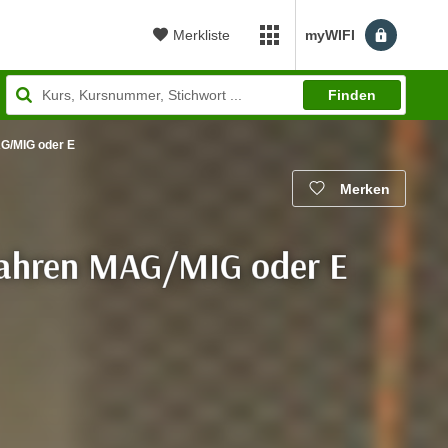
Merkliste
myWIFI
myWIFI Apps öffnen
Finden
G/MIG oder E
Merken
fahren MAG/MIG oder E