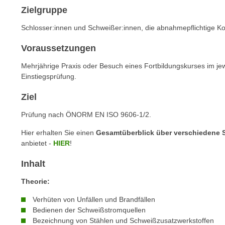
n
Zielgruppe
s
n
i
S
Schlosser:innen und Schweißer:innen, die abnahmepflichtige K
c
i
h
Voraussetzungen
e
n
a
Mehrjährige Praxis oder Besuch eines Fortbildungskurses im je
i
u
Einstiegsprüfung.
c
f
h
Ziel
„
t
A
Prüfung nach ÖNORM EN ISO 9606-1/2.
d
l
e
Hier erhalten Sie einen
Gesamtüberblick über verschiedene
l
m
anbietet -
HIER
!
e
D
a
Inhalt
a
k
t
Theorie:
z
e
e
Verhüten von Unfällen und Brandfällen
n
p
Bedienen der Schweißstromquellen
s
t
Bezeichnung von Stählen und Schweißzusatzwerkstoffen