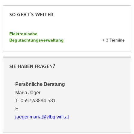
n
d
E
SO GEHT`S WEITER
e
U
n
-
w
U
Elektronische
i
Begutachtungsverwaltung
+ 3 Termine
S
r
A
z
u
i
n
e
SIE HABEN FRAGEN?
t
l
e
o
r
Persönliche Beratung
r
w
Maria Jäger
i
o
e
T 05572/3894-531
r
n
E
f
t
jaeger.maria@vlbg.wifi.at
e
i
n
e
h