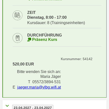
i
e
k
F
ZEIT
a
u
Dienstag, 8:00 - 17:00
n
n
Kursdauer: 8 (Trainingseinheiten)
i
k
s
t
DURCHFÜHRUNG
c
i
Präsenz Kurs
h
o
e
n
n
d
Kursnummer: 54142
U
e
520,00 EUR
n
r
Bitte wenden Sie sich an:
t
W
Maria Jäger
e
e
T 05572/3894-531
r
b
E
jaeger.maria@vlbg.wifi.at
n
s
e
e
h
i
m
23.04.2027 - 23.04.2027
t