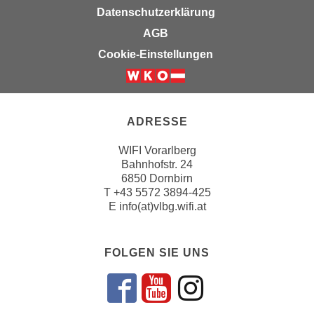
k
z
Datenschutzerklärung
i
w
AGB
e
e
Cookie-Einstellungen
-
c
S
k
e
e
t
n
ADRESSE
z
u
u
n
WIFI Vorarlberg
n
d
Bahnhofstr. 24
g
6850 Dornbirn
u
z
T
+43 5572 3894-425
m
E
info(at)vlbg.wifi.at
u
f
s
ü
t
r
FOLGEN SIE UNS
i
S
m
i
m
Folgen sie un
Folgen sie 
Folgen si
e
e
r