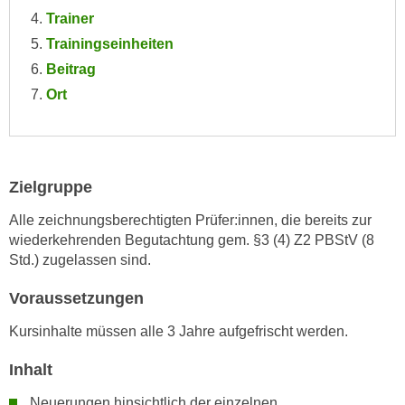
n
Trainer
i
S
c
Trainingseinheiten
i
h
Beitrag
e
n
a
Ort
i
u
c
f
h
„
t
A
Zielgruppe
d
l
e
Alle zeichnungsberechtigten Prüfer:innen, die bereits zur
l
m
wiederkehrenden Begutachtung gem. §3 (4) Z2 PBStV (8
e
D
Std.) zugelassen sind.
a
a
k
Voraussetzungen
t
z
e
Kursinhalte müssen alle 3 Jahre aufgefrischt werden.
e
n
p
s
Inhalt
t
c
i
Neuerungen hinsichtlich der einzelnen