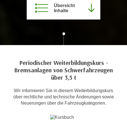
c
Übersicht
i
Inhalte
h
m
t
m
e
u
n
n
S
g
i
v
e
e
,
r
Periodischer Weiterbildungskurs -
d
w
Bremsanlagen von Schwerfahrzeugen
a
e
über 3,5 t
s
n
s
d
Wir informieren Sie in diesem Weiterbildungskurs
w
e
über rechtliche und technische Änderungen sowie
i
n
Neuerungen über die Fahrzeugkategorien.
r
w
a
i
u
r
c