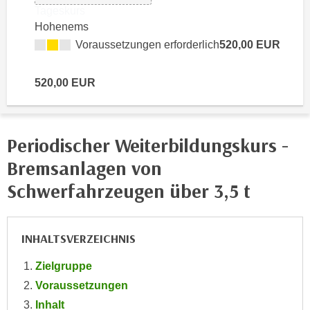
e
Tageskurs
e
Hohenems
n
n
e
Voraussetzungen erforderlich
520,00 EUR
o
i
t
n
w
520,00 EUR
s
e
e
n
t
d
Periodischer Weiterbildungskurs -
z
i
e
Bremsanlagen von
g
n
s
Schwerfahrzeugen über 3,5 t
,
i
w
n
e
d
INHALTSVERZEICHNIS
l
.
c
W
Zielgruppe
h
e
Voraussetzungen
e
n
Inhalt
s