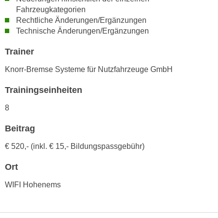
h
e
Fahrzeugkategorien
u
r
Rechtliche Änderungen/Ergänzungen
t
e
Technische Änderungen/Ergänzungen
z
n
a
Trainer
“
b
k
Knorr-Bremse Systeme für Nutzfahrzeuge GmbH
k
l
o
i
Trainingseinheiten
m
c
8
m
k
e
e
Beitrag
n
n
z
€ 520,- (inkl. € 15,- Bildungspassgebühr)
,
w
v
Ort
i
e
s
r
WIFI Hohenems
c
w
h
e
e
n