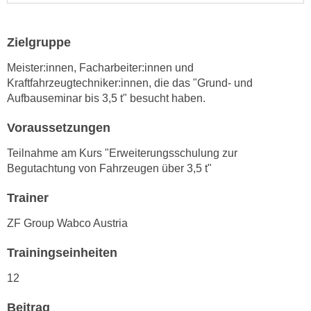
e
e
n
n
Zielgruppe
e
o
i
t
Meister:innen, Facharbeiter:innen und
n
w
Kraftfahrzeugtechniker:innen, die das "Grund- und
s
Aufbauseminar bis 3,5 t" besucht haben.
e
e
n
Voraussetzungen
t
d
z
i
Teilnahme am Kurs "Erweiterungsschulung zur
e
g
Begutachtung von Fahrzeugen über 3,5 t"
n
s
,
Trainer
i
w
n
ZF Group Wabco Austria
e
d
l
.
Trainingseinheiten
c
W
h
12
e
e
n
Beitrag
s