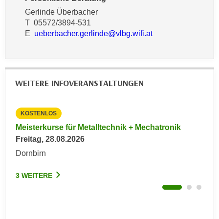
h
e
Gerlinde Überbacher
u
r
T 05572/3894-531
t
e
E
ueberbacher.gerlinde@vlbg.wifi.at
z
n
a
“
b
k
k
l
WEITERE INFOVERANSTALTUNGEN
o
i
m
c
m
k
KOSTENLOS
KO
e
e
027
Meisterkurse für Metalltechnik + Mechatronik
Inf
n
n
Freitag, 28.08.2026
Imm
z
,
Mon
Dornbirn
w
v
Hoh
i
e
3 WEITERE
s
r
3 W
c
w
h
e
e
n