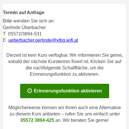
n
h
u
Termin auf Anfrage
C
r
o
Bitte wenden Sie sich an:
C
o
Gerlinde Überbacher
o
T 05572/3894-531
k
o
E
ueberbacher.gerlinde@vlbg.wifi.at
i
k
e
i
s
Derzeit ist kein Kurs verfügbar. Wir informieren Sie gerne,
e
sobald der nächste Kurstermin fixiert ist. Klicken Sie auf
v
s
die nachfolgende Schaltfläche, um die
o
,
Erinnerungsfunktion zu aktivieren.
n
d
U
i
S
Erinnerungsfunktion aktivieren
e
-
f
a
ü
Möglicherweise können wir Ihnen auch eine Alternative
m
r
zu diesem Kurs anbieten – rufen Sie uns einfach unter
e
d
05572 3894-425
an. Wir beraten Sie gerne!
r
i