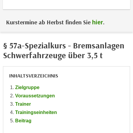
i
e
k
F
a
u
Kurstermine ab Herbst finden Sie
.
hier
n
n
i
k
s
t
§ 57a-Spezialkurs - Bremsanlagen
c
i
h
Schwerfahrzeuge über 3,5 t
o
e
n
n
d
U
INHALTSVERZEICHNIS
e
n
r
Zielgruppe
t
W
e
Voraussetzungen
e
r
Trainer
b
n
s
Trainingseinheiten
e
e
Beitrag
h
i
m
t