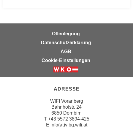
n
d
E
e
U
n
-
w
U
Offenlegung
i
S
r
Datenschutzerklärung
A
z
AGB
u
i
Cookie-Einstellungen
n
e
t
l
e
o
r
r
ADRESSE
w
i
o
e
WIFI Vorarlberg
r
n
Bahnhofstr. 24
f
6850 Dornbirn
t
e
T
+43 5572 3894-425
i
E
info(at)vlbg.wifi.at
n
e
h