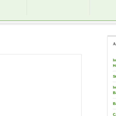
A
I
H
S
I
B
B
C