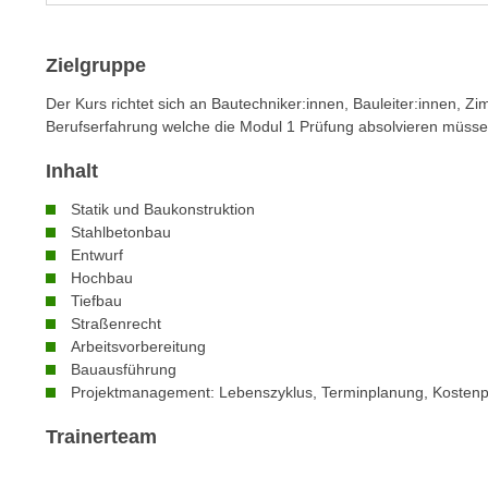
m
t
e
e
Zielgruppe
n
n
e
o
Der Kurs richtet sich an Bautechniker:innen, Bauleiter:innen, Z
i
t
Berufserfahrung welche die Modul 1 Prüfung absolvieren müsse
n
w
s
Inhalt
e
e
n
Statik und Baukonstruktion
t
d
Stahlbetonbau
z
Entwurf
i
e
Hochbau
g
n
Tiefbau
s
Straßenrecht
,
i
Arbeitsvorbereitung
w
n
Bauausführung
e
d
Projektmanagement: Lebenszyklus, Terminplanung, Kostenp
l
.
c
Trainerteam
W
h
e
e