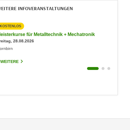
EITERE INFOVERANSTALTUNGEN
KOSTENLOS
KOSTEN
eisterkurse für Metalltechnik + Mechatronik
Info-Ab
reitag, 28.08.2026
Immobil
Montag, 
ornbirn
Hohenem
 WEITERE
3 WEIT