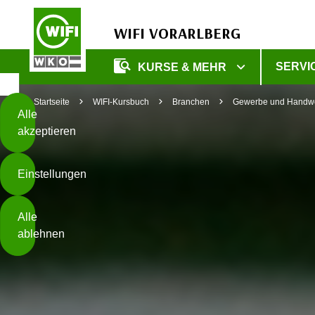
WIFI VORARLBERG
Diese
SERVI
KURSE & MEHR
Seite
Zum Inhalt springen
Zur Fußzeile springen
verwendet
Startseite
WIFI-Kursbuch
Branchen
Gewerbe und Handw
Cookies
Alle
akzeptieren
O
h
Einstellungen
n
e
B
I
Alle
i
h
ablehnen
t
r
t
e
Weiterlesen
e
Z
b
u
e
s