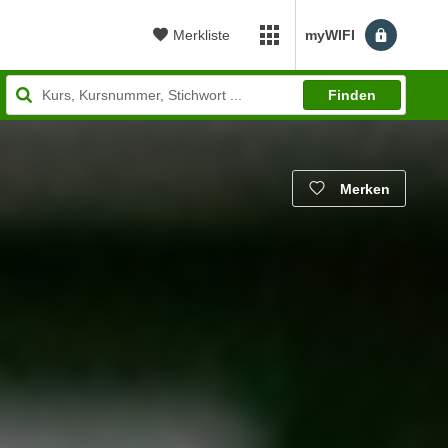
Merkliste
myWIFI
myWIFI Apps öffnen
Finden
Merken