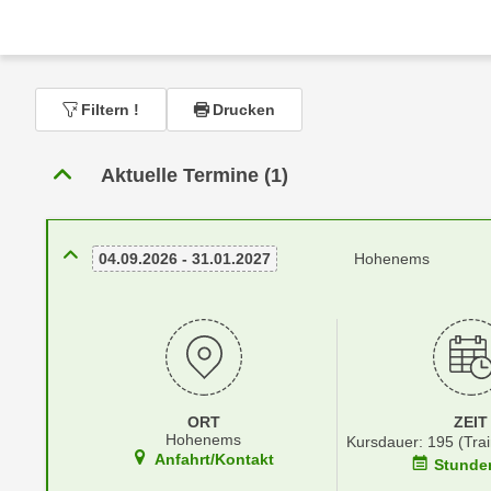
r
c
n
h
u
C
r
o
C
Filtern
!
Drucken
o
o
k
o
Aktuelle Termine (1)
i
k
e
i
s
e
v
04.09.2026 - 31.01.2027
Hohenems
s
o
,
n
d
U
i
S
e
-
f
a
ORT
ZEIT
ü
Hohenems
m
Kursdauer: 195 (Trai
r
Anfahrt/Kontakt
Stunde
e
d