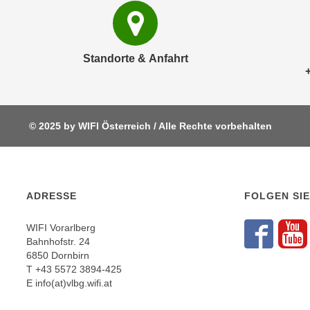
c
i
h
e
u
r
t
e
Standorte & Anfahrt
z
n
a
“
b
k
k
l
© 2025 by WIFI Österreich / Alle Rechte vorbehalten
o
i
m
c
m
k
e
e
ADRESSE
FOLGEN SIE
n
n
z
,
WIFI Vorarlberg
w
Fol
F
v
Bahnhofstr. 24
i
6850 Dornbirn
e
s
T
+43 5572 3894-425
r
E
info(at)vlbg.wifi.at
c
w
h
e