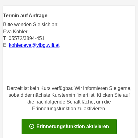
n
h
u
C
Termin auf Anfrage
r
o
C
Bitte wenden Sie sich an:
o
Eva Kohler
o
k
T 05572/3894-451
o
i
E
kohler.eva@vlbg.wifi.at
k
e
i
s
e
v
s
o
,
n
d
Derzeit ist kein Kurs verfügbar. Wir informieren Sie gerne,
U
i
sobald der nächste Kurstermin fixiert ist. Klicken Sie auf
S
e
die nachfolgende Schaltfläche, um die
-
f
Erinnerungsfunktion zu aktivieren.
a
ü
m
r
e
Erinnerungsfunktion aktivieren
d
r
i