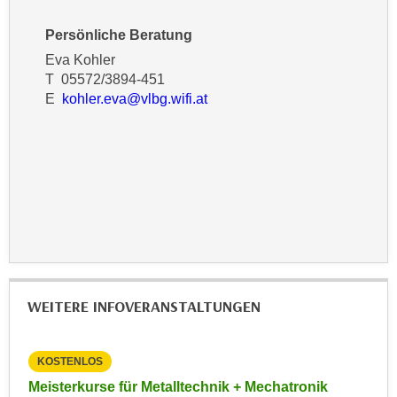
h
e
u
r
Persönliche Beratung
t
e
Eva Kohler
z
n
T 05572/3894-451
a
“
E
kohler.eva@vlbg.wifi.at
b
k
k
l
o
i
m
c
m
k
e
e
n
n
z
,
w
v
i
WEITERE INFOVERANSTALTUNGEN
e
s
r
c
w
KOSTENLOS
KO
h
e
027
Meisterkurse für Metalltechnik + Mechatronik
Inf
e
n