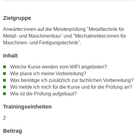
e
e
n
n
Zielgruppe
e
o
i
t
Anwärter:innen auf die Meisterprüfung "Metalltechnik für
n
Metall- und Maschinenbau" und "Mechatroniker:innen für
w
s
Maschinen- und Fertigungstechnik".
e
e
n
Inhalt
t
d
z
i
Welche Kurse werden vom WIFI angeboten?
e
g
Wie plane ich meine Vorbereitung?
n
Was benötige ich zusätzlich zur fachlichen Vorbereitung?
s
,
Wo melde ich mich für die Kurse und für die Prüfung an?
i
w
Wie ist die Prüfung aufgebaut?
n
e
d
Trainingseinheiten
l
.
c
W
2
h
e
e
Beitrag
n
s