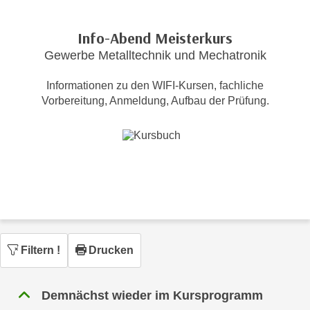
c
i
h
m
Info-Abend Meisterkurs
t
m
Gewerbe Metalltechnik und Mechatronik
e
u
n
n
Informationen zu den WIFI-Kursen, fachliche
S
g
Vorbereitung, Anmeldung, Aufbau der Prüfung.
i
v
e
e
,
r
d
w
a
e
s
n
s
d
w
e
i
n
Filtern
!
Drucken
r
w
a
i
u
Demnächst wieder im Kursprogramm
r
c