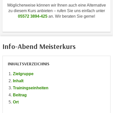
i
e
Möglicherweise können wir Ihnen auch eine Alternative
k
F
zu diesem Kurs anbieten – rufen Sie uns einfach unter
a
u
05572 3894-425
an. Wir beraten Sie gerne!
n
n
i
k
s
t
c
i
h
Info-Abend Meisterkurs
o
e
n
n
d
U
INHALTSVERZEICHNIS
e
n
r
Zielgruppe
t
W
e
Inhalt
e
r
Trainingseinheiten
b
n
s
Beitrag
e
e
Ort
h
i
m
t