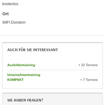
n
kostenlos
i
S
c
i
Ort
h
e
n
WIFI Dornbirn
a
i
u
c
f
h
„
t
A
AUCH FÜR SIE INTERESSANT
d
l
e
l
m
e
Ausbildertraining
+ 32 Termine
D
a
a
k
Unternehmertraining
t
KOMPAKT
+ 7 Termine
z
e
e
n
p
s
t
SIE HABEN FRAGEN?
c
i