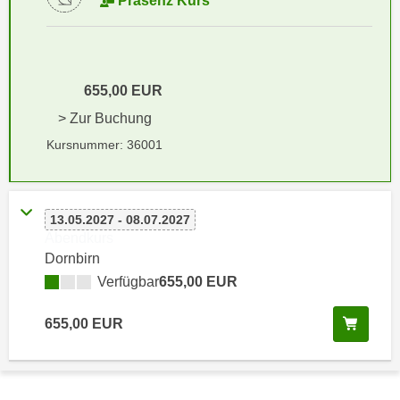
Präsenz Kurs
i
e
k
F
a
u
n
n
655,00 EUR
i
k
s
> Zur Buchung
t
c
i
Kursnummer: 36001
h
o
e
n
n
d
13.05.2027 - 08.07.2027
U
e
Abendkurs
n
r
Dornbirn
t
W
Verfügbar
655,00 EUR
e
e
r
b
Kurs 
655,00 EUR
n
s
e
e
h
i
m
t