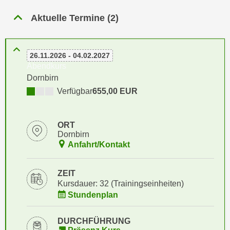
n
h
u
Aktuelle Termine (2)
C
r
o
C
o
o
26.11.2026 - 04.02.2027
k
o
Abendkurs
i
k
Dornbirn
e
i
Verfügbar
655,00 EUR
s
e
v
s
o
ORT
,
Dornbirn
n
d
Anfahrt/Kontakt
U
i
S
e
-
ZEIT
f
Kursdauer: 32 (Trainingseinheiten)
a
ü
Stundenplan
m
r
e
d
DURCHFÜHRUNG
r
i