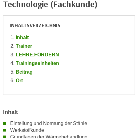
Technologie (Fachkunde)
e
e
n
n
e
o
INHALTSVERZEICHNIS
i
t
n
w
Inhalt
s
e
Trainer
e
n
LEHRE.FÖRDERN
t
d
Trainingseinheiten
z
i
e
Beitrag
g
n
Ort
s
,
i
w
n
e
d
l
.
Inhalt
c
W
h
Einteilung und Normung der Stähle
e
Werkstoffkunde
e
n
Grundlagen der Wärmebehandlung
s