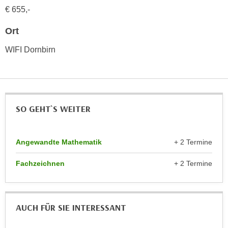
h
e
€ 655,-
u
r
t
Ort
e
z
n
WIFI Dornbirn
a
“
b
k
k
l
o
i
m
c
SO GEHT`S WEITER
m
k
e
e
n
n
Angewandte Mathematik
+ 2 Termine
z
,
w
Fachzeichnen
+ 2 Termine
v
i
e
s
r
c
w
AUCH FÜR SIE INTERESSANT
h
e
e
n