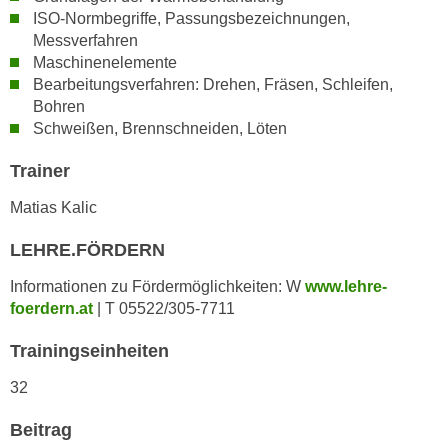
n
ISO-Normbegriffe, Passungsbezeichnungen,
i
S
Messverfahren
c
i
Maschinenelemente
h
e
Bearbeitungsverfahren: Drehen, Fräsen, Schleifen,
n
a
Bohren
i
u
Schweißen, Brennschneiden, Löten
c
f
h
Trainer
„
t
A
Matias Kalic
d
l
e
l
LEHRE.FÖRDERN
m
e
Informationen zu Fördermöglichkeiten: W
www.lehre-
D
a
foerdern.at
| T 05522/305-7711
a
k
t
z
Trainingseinheiten
e
e
n
32
p
s
t
Beitrag
c
i