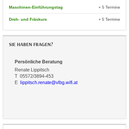
n
d
Maschinen-Einführungstag
+ 5 Termine
E
e
U
Dreh- und Fräskurs
+ 5 Termine
n
-
w
U
i
S
r
SIE HABEN FRAGEN?
A
z
u
i
n
Persönliche Beratung
e
t
l
Renate Lippitsch
e
o
T 05572/3894-453
r
E
lippitsch.renate@vlbg.wifi.at
r
w
i
o
e
r
n
f
t
e
i
n
e
h