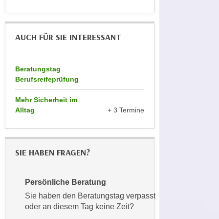
u
d
z
i
e
e
AUCH FÜR SIE INTERESSANT
i
C
g
o
e
Beratungstag
o
n
Berufsreifeprüfung
k
.
i
U
Mehr Sicherheit im
e
m
Alltag
+ 3 Termine
s
I
e
h
r
n
SIE HABEN FRAGEN?
h
e
o
n
b
d
Persönliche Beratung
e
a
Sie haben den Beratungstag verpasst
n
r
oder an diesem Tag keine Zeit?
e
ü