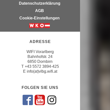
u
Datenschutzerklärung
e
b
AGB
n
i
i
Cookie-Einstellungen
e
n
t
d
e
e
n
n
ADRESSE
,
U
w
WIFI Vorarlberg
S
e
Bahnhofstr. 24
A
r
6850 Dornbirn
,
T
+43 5572 3894-425
d
b
E
info(at)vlbg.wifi.at
e
e
n
i
w
FOLGEN SIE UNS
w
e
e
i
l
Folgen sie uns a
Folgen sie uns
Folgen sie u
t
c
e