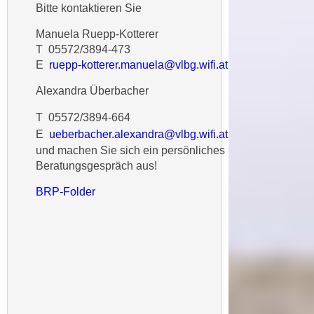
n
Bitte kontaktieren Sie
b
p
e
Manuela Ruepp-Kotterer
e
r
T 05572/3894-473
r
h
E
ruepp-kotterer.manuela@vlbg.wifi.at
s
i
o
Alexandra Überbacher
n
n
a
T 05572/3894-664
e
u
E
ueberbacher.alexandra@vlbg.wifi.at
n
s
und machen Sie sich ein persönliches
b
e
Beratungsgespräch aus!
e
i
z
BRP-Folder
n
o
e
g
a
e
n
n
g
e
e
n
n
D
e