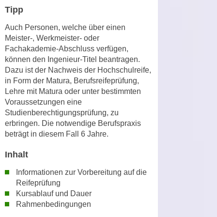
n
Tipp
i
S
c
i
Auch Personen, welche über einen
h
Meister-, Werkmeister- oder
e
n
Fachakademie-Abschluss verfügen,
a
i
können den Ingenieur-Titel beantragen.
u
c
Dazu ist der Nachweis der Hochschulreife,
f
in Form der Matura, Berufsreifeprüfung,
h
„
Lehre mit Matura oder unter bestimmten
t
A
Voraussetzungen eine
d
l
Studienberechtigungsprüfung, zu
e
l
erbringen. Die notwendige Berufspraxis
m
e
beträgt in diesem Fall 6 Jahre.
D
a
a
Inhalt
k
t
z
Informationen zur Vorbereitung auf die
e
e
Reifeprüfung
n
p
Kursablauf und Dauer
s
t
Rahmenbedingungen
c
i