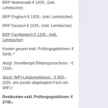
r
BRP Mathematik € 1435,- (inkl.
a
t
Lehrbücher)
b
e
BRP Englisch € 1435,- (inkl. Lehrbücher)
e
C
n
o
BRP Deutsch € 1435,- (inkl. Lehrbücher)
.
o
W
BRP Fachbereich € 1335,- (inkl.
k
Lehrbücher)
e
i
n
e
Kosten gesamt exkl. Prüfungsgebühren: €
n
s
5640,-*
S
z
abzgl. Vorarlberger Bildungszuschuss: - €
i
u
2100,-
e
A
d
n
abzgl. WIFI-Leistungsbonus: - € 800,-
e
(
200,-
pro positiv abgelegtem Fach
am
a
r
WIFI
)
l
C
y
Restkosten exkl. Prüfungsgebühren: €
o
s
2740,-
o
e