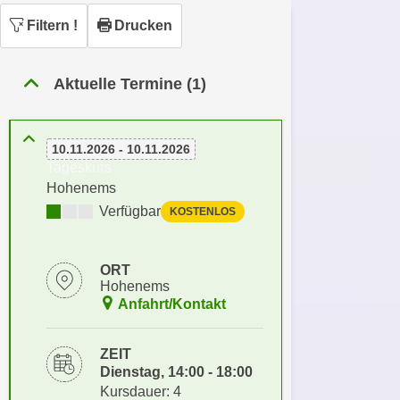
n
h
Filtern
!
Drucken
u
C
r
o
C
Aktuelle Termine (1)
o
o
k
o
i
k
e
10.11.2026 - 10.11.2026
i
Tageskurs
s
e
Hohenems
v
s
Verfügbar
KOSTENLOS
o
,
n
d
U
i
ORT
S
e
Hohenems
-
Anfahrt/Kontakt
f
a
ü
m
r
ZEIT
e
d
Dienstag, 14:00 - 18:00
r
Kursdauer: 4
i