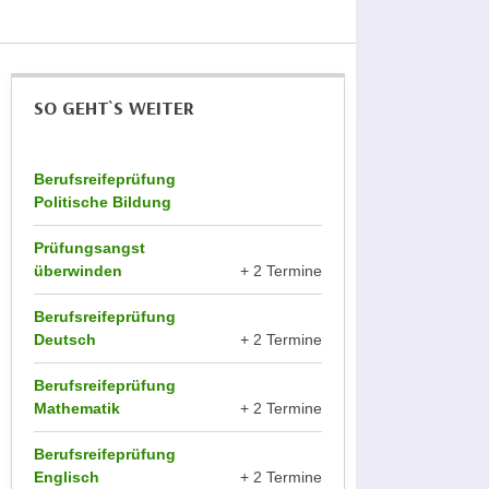
n
e
,
l
g
e
e
v
SO GEHT`S WEITER
l
a
a
n
n
Berufsreifeprüfung
t
g
Politische Bildung
e
e
I
Prüfungsangst
n
n
überwinden
+ 2 Termine
I
h
h
a
Berufsreifeprüfung
r
l
Deutsch
+ 2 Termine
e
t
d
Berufsreifeprüfung
e
Mathematik
+ 2 Termine
u
a
r
n
Berufsreifeprüfung
c
z
Englisch
+ 2 Termine
h