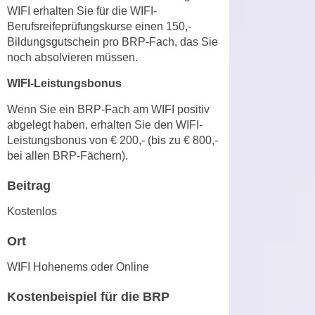
n
WIFI erhalten Sie für die WIFI-
d
Berufsreifeprüfungskurse einen 150,-
E
e
Bildungsgutschein pro BRP-Fach, das Sie
U
n
noch absolvieren müssen.
-
w
U
WIFI-Leistungsbonus
i
S
r
Wenn Sie ein BRP-Fach am WIFI positiv
A
z
abgelegt haben, erhalten Sie den WIFI-
u
i
Leistungsbonus von € 200,- (bis zu € 800,-
n
e
bei allen BRP-Fächern).
t
l
e
Beitrag
o
r
r
Kostenlos
w
i
o
e
Ort
r
n
f
WIFI Hohenems oder Online
t
e
i
Kostenbeispiel für die BRP
n
e
h