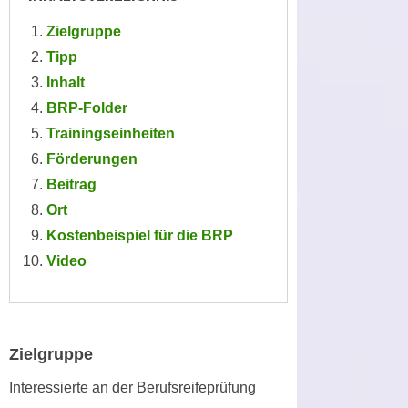
e
e
Zielgruppe
n
n
Tipp
e
o
i
Inhalt
t
n
BRP-Folder
w
s
e
Trainingseinheiten
e
n
Förderungen
t
d
Beitrag
z
i
Ort
e
g
n
Kostenbeispiel für die BRP
s
,
Video
i
w
n
e
d
l
.
c
W
Zielgruppe
h
e
e
Interessierte an der Berufsreifeprüfung
n
s