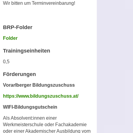
h
Wir bitten um Terminvereinbarung!
e
u
r
t
e
z
n
BRP-Folder
a
“
b
Folder
k
k
l
Trainingseinheiten
o
i
m
c
0,5
m
k
e
Förderungen
e
n
n
Vorarlberger Bildungszuschuss
z
,
w
https://www.bildungszuschuss.at/
v
i
e
WIFI-Bildungsgutschein
s
r
c
Als Absolvent:innen einer
w
h
Werkmeisterschule oder Fachakademie
e
e
oder einer Akademischer Ausbildung vom
n