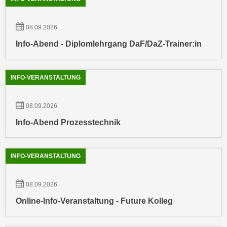
r
a
t
b
e
08.09.2026
e
C
Info-Abend - Diplomlehrgang DaF/DaZ-Trainer:in
n
o
.
o
W
k
INFO-VERANSTALTUNG
e
i
n
e
08.09.2026
n
s
S
Info-Abend Prozesstechnik
z
i
u
e
A
INFO-VERANSTALTUNG
d
n
e
a
r
08.09.2026
l
C
y
Online-Info-Veranstaltung - Future Kolleg
o
s
o
e