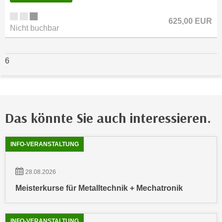
n
d
E
625,00 EUR
e
Nicht buchbar
U
n
-
w
U
i
6
S
r
A
z
u
i
n
e
Das könnte Sie auch interessieren.
t
l
e
o
r
Showing
54
Ergebnisse werden angezeigt
r
INFO-VERANSTALTUNG
w
i
o
e
28.08.2026
r
n
f
Meisterkurse für Metalltechnik + Mechatronik
t
e
i
n
e
h
INFO-VERANSTALTUNG