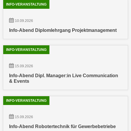
k
z
INFO-VERANSTALTUNG
i
w
e
e
10.09.2026
-
c
S
Info-Abend Diplomlehrgang Projektmanagement
k
e
e
t
n
INFO-VERANSTALTUNG
z
u
u
n
n
15.09.2026
d
g
u
Info-Abend Dipl. Manager:in Live Communication
z
& Events
m
u
f
s
ü
t
INFO-VERANSTALTUNG
r
i
S
m
i
15.09.2026
m
e
Info-Abend Robotertechnik für Gewerbebetriebe
e
r