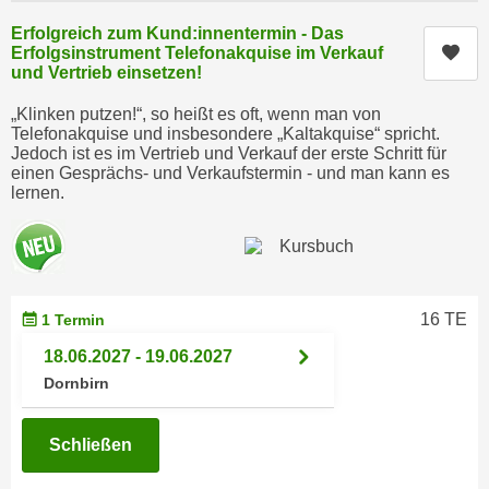
e
e
Erfolgreich zum Kund:innentermin - Das
n
n
Kur
Erfolgsinstrument Telefonakquise im Verkauf
e
und Vertrieb einsetzen!
o
i
t
„Klinken putzen!“, so heißt es oft, wenn man von
n
w
Telefonakquise und insbesondere „Kaltakquise“ spricht.
s
Jedoch ist es im Vertrieb und Verkauf der erste Schritt für
e
einen Gesprächs- und Verkaufstermin - und man kann es
e
n
lernen.
t
d
z
i
e
g
n
s
,
i
16 TE
1 Termin
w
n
18.06.2027 - 19.06.2027
e
d
l
Dornbirn
.
c
W
h
e
Schließen
e
n
s