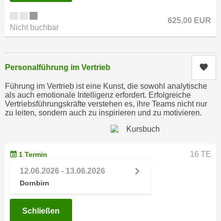
h
e
u
r
625,00 EUR
t
Nicht buchbar
e
z
n
a
“
b
k
Kur
Personalführung im Vertrieb
k
l
Führung im Vertrieb ist eine Kunst, die sowohl analytische
o
i
als auch emotionale Intelligenz erfordert. Erfolgreiche
m
c
Vertriebsführungskräfte verstehen es, ihre Teams nicht nur
m
zu leiten, sondern auch zu inspirieren und zu motivieren.
k
e
e
n
n
z
,
16 TE
1 Termin
w
v
i
12.06.2026 - 13.06.2026
e
s
Dornbirn
r
c
w
h
e
Schließen
e
n