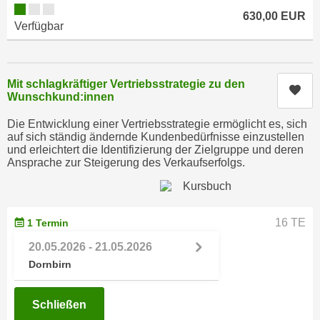
n
630,00 EUR
i
S
Verfügbar
c
i
h
e
n
a
Mit schlagkräftiger Vertriebsstrategie zu den
i
Kur
u
Wunschkund:innen
c
f
h
Die Entwicklung einer Vertriebsstrategie ermöglicht es, sich
„
t
auf sich ständig ändernde Kundenbedürfnisse einzustellen
A
und erleichtert die Identifizierung der Zielgruppe und deren
d
l
Ansprache zur Steigerung des Verkaufserfolgs.
e
l
m
e
D
a
a
16 TE
1 Termin
k
t
z
20.05.2026 - 21.05.2026
e
e
Dornbirn
n
p
s
t
Schließen
c
i