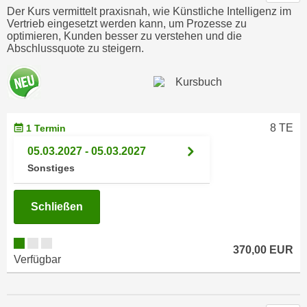
n
Der Kurs vermittelt praxisnah, wie Künstliche Intelligenz im
h
u
Vertrieb eingesetzt werden kann, um Prozesse zu
C
optimieren, Kunden besser zu verstehen und die
r
Abschlussquote zu steigern.
o
C
o
o
k
o
i
k
e
i
8 TE
1 Termin
s
e
v
05.03.2027 - 05.03.2027
s
o
Sonstiges
,
n
d
U
i
Schließen
S
e
-
f
a
370,00 EUR
ü
Verfügbar
m
r
e
d
r
i