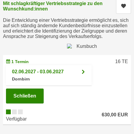
i
Mit schlagkräftiger Vertriebsstrategie zu den
e
Kur
Wunschkund:innen
k
F
a
u
Die Entwicklung einer Vertriebsstrategie ermöglicht es, sich
n
auf sich ständig ändernde Kundenbedürfnisse einzustellen
n
i
und erleichtert die Identifizierung der Zielgruppe und deren
k
Ansprache zur Steigerung des Verkaufserfolgs.
s
t
c
i
h
o
e
16 TE
1 Termin
n
n
d
02.06.2027 - 03.06.2027
U
e
Dornbirn
n
r
t
W
e
Schließen
e
r
b
n
s
630,00 EUR
e
Verfügbar
e
h
i
m
t