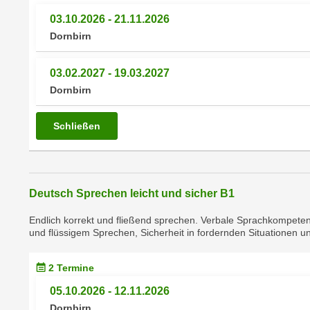
e
n
03.10.2026 - 21.11.2026
n
d
Dornbirn
E
e
U
n
03.02.2027 - 19.03.2027
-
w
Dornbirn
U
i
S
r
A
Schließen
z
u
i
n
e
t
l
e
Deutsch Sprechen leicht und sicher B1
o
r
r
Endlich korrekt und fließend sprechen. Verbale Sprachkompeten
w
i
und flüssigem Sprechen, Sicherheit in fordernden Situationen u
o
e
r
n
2 Termine
f
t
e
05.10.2026 - 12.11.2026
i
n
Dornbirn