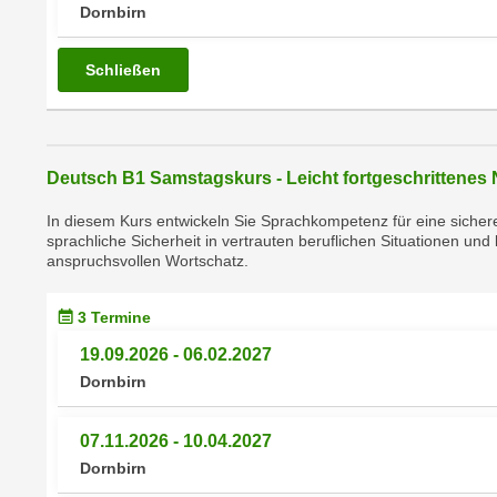
m
Dornbirn
t
e
e
n
Schließen
n
e
o
i
t
n
w
s
Deutsch B1 Samstagskurs - Leicht fortgeschrittenes
e
e
n
In diesem Kurs entwickeln Sie Sprachkompetenz für eine sichere
t
d
sprachliche Sicherheit in vertrauten beruflichen Situationen u
z
i
anspruchsvollen Wortschatz.
e
g
n
s
3 Termine
,
i
19.09.2026 - 06.02.2027
w
n
Dornbirn
e
d
l
.
c
07.11.2026 - 10.04.2027
W
h
Dornbirn
e
e