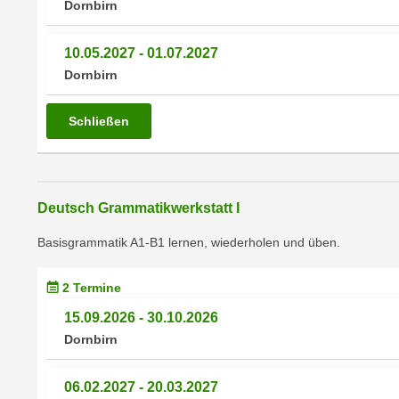
r
Dornbirn
i
i
e
k
F
10.05.2027 - 01.07.2027
a
u
Dornbirn
n
n
i
k
Schließen
s
t
c
i
h
o
e
n
Deutsch Grammatikwerkstatt I
n
d
U
Basisgrammatik A1-B1 lernen, wiederholen und üben.
e
n
r
t
W
2 Termine
e
e
15.09.2026 - 30.10.2026
r
b
Dornbirn
n
s
e
e
06.02.2027 - 20.03.2027
h
i