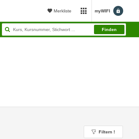
Merkliste
myWIFI
myWIFI Apps öffnen
Finden
Filtern
!