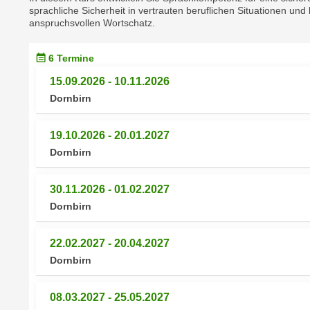
r
sprachliche Sicherheit in vertrauten beruflichen Situationen u
c
n
anspruchsvollen Wortschatz.
h
u
C
r
6 Termine
o
C
o
15.09.2026 - 10.11.2026
o
k
Dornbirn
o
i
k
e
i
19.10.2026 - 20.01.2027
s
e
Dornbirn
v
s
o
,
30.11.2026 - 01.02.2027
n
d
Dornbirn
U
i
S
e
22.02.2027 - 20.04.2027
-
f
Dornbirn
a
ü
m
r
e
08.03.2027 - 25.05.2027
d