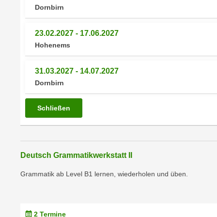
c
i
Dornbirn
h
e
u
r
23.02.2027 - 17.06.2027
t
e
Hohenems
z
n
a
“
31.03.2027 - 14.07.2027
b
k
k
Dornbirn
l
o
i
m
Schließen
c
m
k
e
e
n
n
z
Deutsch Grammatikwerkstatt II
,
w
v
Grammatik ab Level B1 lernen, wiederholen und üben.
i
e
s
r
c
w
h
2 Termine
e