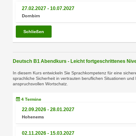
n
s
n
27.02.2027 - 10.07.2027
i
S
Dornbirn
c
i
h
e
Schließen
n
a
i
u
c
f
h
„
Deutsch B1 Abendkurs - Leicht fortgeschrittenes Niv
t
A
d
In diesem Kurs entwickeln Sie Sprachkompetenz für eine sichere
l
sprachliche Sicherheit in vertrauten beruflichen Situationen u
e
l
anspruchsvollen Wortschatz.
m
e
D
a
4 Termine
a
k
t
22.09.2026 - 28.01.2027
z
e
Hohenems
e
n
p
s
t
02.11.2026 - 15.03.2027