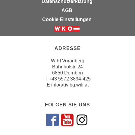
Datenschutzerklärung
n
i
S
AGB
c
i
Cookie-Einstellungen
h
e
n
a
i
u
c
f
ADRESSE
h
„
t
A
WIFI Vorarlberg
d
Bahnhofstr. 24
l
e
6850 Dornbirn
l
T
+43 5572 3894-425
m
e
E
info(at)vlbg.wifi.at
D
a
a
k
t
z
FOLGEN SIE UNS
e
e
n
p
Folgen sie un
Folgen sie 
Folgen si
s
t
c
i