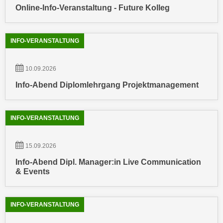
i
e
Online-Info-Veranstaltung - Future Kolleg
k
F
a
u
n
INFO-VERANSTALTUNG
n
i
k
s
t
10.09.2026
c
i
Info-Abend Diplomlehrgang Projektmanagement
h
o
e
n
n
d
INFO-VERANSTALTUNG
U
e
n
r
15.09.2026
t
W
e
Info-Abend Dipl. Manager:in Live Communication
e
r
& Events
b
n
s
e
e
INFO-VERANSTALTUNG
h
i
m
t