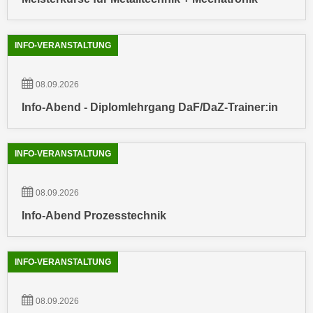
n
h
u
C
r
INFO-VERANSTALTUNG
o
C
o
o
k
08.09.2026
o
i
k
Info-Abend - Diplomlehrgang DaF/DaZ-Trainer:in
e
i
s
e
v
INFO-VERANSTALTUNG
s
o
,
n
d
08.09.2026
U
i
Info-Abend Prozesstechnik
S
e
-
f
a
ü
INFO-VERANSTALTUNG
m
r
e
d
r
08.09.2026
i