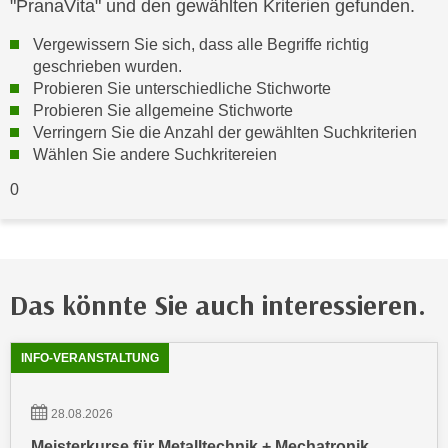
"PranaVita" und den gewählten Kriterien gefunden.
c
i
h
Vergewissern Sie sich, dass alle Begriffe richtig
m
t
geschrieben wurden.
m
e
Probieren Sie unterschiedliche Stichworte
u
Probieren Sie allgemeine Stichworte
n
n
Verringern Sie die Anzahl der gewählten Suchkriterien
S
g
Wählen Sie andere Suchkritereien
i
v
e
0
e
,
r
d
w
a
e
s
n
Das könnte Sie auch interessieren.
s
d
w
e
Showing
54
Ergebnisse werden angezeigt
i
n
INFO-VERANSTALTUNG
r
w
a
i
28.08.2026
u
r
Meisterkurse für Metalltechnik + Mechatronik
c