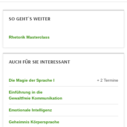
r
a
t
b
e
SO GEHT`S WEITER
e
C
n
o
.
o
Rhetorik Masterclass
W
k
e
i
n
e
n
AUCH FÜR SIE INTERESSANT
s
S
z
i
u
Die Magie der Sprache I
+ 2 Termine
e
A
d
n
Einführung in die
e
a
Gewaltfreie Kommunikation
r
l
C
Emotionale Intelligenz
y
o
s
Geheimnis Körpersprache
o
e