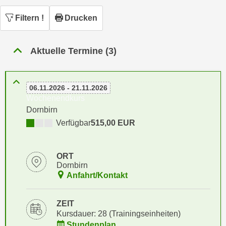
n
h
u
Filtern
!
Drucken
C
r
o
C
o
Aktuelle Termine (3)
o
k
o
i
k
e
06.11.2026 - 21.11.2026
i
s
Wochenendkurs
e
v
Dornbirn
s
o
Verfügbar
515,00 EUR
,
n
d
U
i
ORT
S
e
Dornbirn
-
f
Anfahrt/Kontakt
a
ü
m
r
ZEIT
e
d
Kursdauer: 28 (Trainingseinheiten)
r
i
Stundenplan