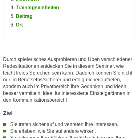
n
i
Trainingseinheiten
S
c
Beitrag
i
h
e
Ort
n
a
i
u
c
f
h
„
t
Durch spielerisches Ausprobieren und Üben verschiedener
A
Redesituationen entdecken Sie in diesem Seminar, wie
d
l
leicht freies Sprechen sein kann. Dadurch können Sie nicht
e
l
nur im Beruf selbstsicherer und erfolgreicher auftreten,
m
e
sondern auch im Privatbereich Ihre Gedanken und Ideen
D
a
besser vermitteln. Ideal für interessierte Einsteiger:innen in
a
k
den Kommunikationsbereich!
t
z
e
Ziel
e
n
p
Sie treten sicher auf und vertreten Ihre Interessen.
s
t
Sie erleben, wie Sie auf andere wirken.
c
i
Sie erkennen Ihre Stärken, Ihre Schwächen und Ihre