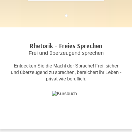
c
i
h
m
t
m
e
u
n
n
S
g
Rhetorik - Freies Sprechen
i
v
Frei und überzeugend sprechen
e
e
,
r
Entdecken Sie die Macht der Sprache! Frei, sicher
d
w
und überzeugend zu sprechen, bereichert Ihr Leben -
a
e
privat wie beruflich.
s
n
s
d
w
e
i
n
r
w
a
i
u
r
c