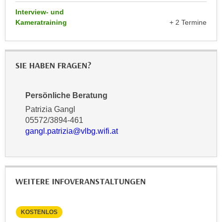
k
z
Interview- und
i
w
Kameratraining
+ 2 Termine
e
e
-
c
S
k
e
SIE HABEN FRAGEN?
e
t
n
z
u
Persönliche Beratung
u
n
Patrizia Gangl
n
d
05572/3894-461
g
u
gangl.patrizia@vlbg.wifi.at
z
m
u
f
s
ü
t
r
WEITERE INFOVERANSTALTUNGEN
i
S
m
i
m
e
KOSTENLOS
KO
e
r