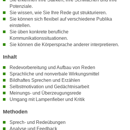
h
e
Potenziale.
u
r
Sie wissen, wie Sie Ihre Rede gut strukturieren.
t
e
Sie können sich flexibel auf verschiedene Publika
z
n
einstellen.
a
Sie üben konkrete berufliche
“
b
Kommunikationssituationen.
k
k
Sie können die Körpersprache anderer interpretieren.
l
o
i
Inhalt
m
c
m
k
Redevorbereitung und Aufbau von Reden
e
Sprachliche und nonverbale Wirkungsmittel
e
n
Bildhaftes Sprechen und Erzählen
n
z
Selbstmotivation und Gedächtnisarbeit
,
w
Meinungs- und Überzeugungsrede
v
Umgang mit Lampenfieber und Kritik
i
e
s
r
Methoden
c
w
h
Sprech- und Redeübungen
e
e
Analyse und Feedback
n