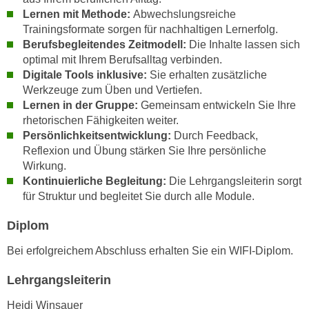
n
Lernen mit Methode:
Abwechslungsreiche
e
,
Trainingsformate sorgen für nachhaltigen Lernerfolg.
l
g
Berufsbegleitendes Zeitmodell:
Die Inhalte lassen sich
e
optimal mit Ihrem Berufsalltag verbinden.
e
v
Digitale Tools inklusive:
Sie erhalten zusätzliche
l
a
Werkzeuge zum Üben und Vertiefen.
a
n
Lernen in der Gruppe:
Gemeinsam entwickeln Sie Ihre
n
t
rhetorischen Fähigkeiten weiter.
g
e
Persönlichkeitsentwicklung:
Durch Feedback,
e
I
Reflexion und Übung stärken Sie Ihre persönliche
n
n
Wirkung.
I
Kontinuierliche Begleitung:
Die Lehrgangsleiterin sorgt
h
h
für Struktur und begleitet Sie durch alle Module.
a
r
l
Diplom
e
t
d
e
Bei erfolgreichem Abschluss erhalten Sie ein WIFI-Diplom.
u
a
r
Lehrgangsleiterin
n
c
z
Heidi Winsauer
h