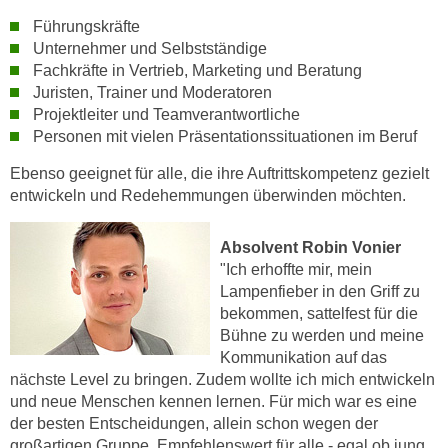
h
e
Führungskräfte
u
r
Unternehmer und Selbstständige
t
e
Fachkräfte in Vertrieb, Marketing und Beratung
z
n
Juristen, Trainer und Moderatoren
a
“
Projektleiter und Teamverantwortliche
b
k
Personen mit vielen Präsentationssituationen im Beruf
k
l
Ebenso geeignet für alle, die ihre Auftrittskompetenz gezielt
o
i
entwickeln und Redehemmungen überwinden möchten.
m
c
m
k
e
Absolvent Robin Vonier
e
"Ich erhoffte mir,
mein
n
n
Lampenfieber in den Griff zu
z
,
bekommen, sattelfest für die
w
v
Bühne zu werden und meine
i
e
Kommunikation auf das
s
r
nächste Level zu bringen. Zudem wollte ich mich entwickeln
c
w
und neue Menschen kennen lernen. Für mich war es eine
h
e
der besten Entscheidungen, allein schon wegen der
e
großartigen Gruppe. Empfehlenswert für alle
- egal ob jung
n