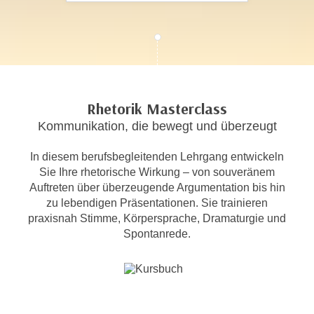
c
i
h
m
t
m
e
u
n
n
S
g
Rhetorik Masterclass
i
v
Kommunikation, die bewegt und überzeugt
e
e
,
r
In diesem berufsbegleitenden Lehrgang entwickeln
d
w
Sie Ihre rhetorische Wirkung – von souveränem
a
e
Auftreten über überzeugende Argumentation bis hin
s
n
zu lebendigen Präsentationen. Sie trainieren
s
d
praxisnah Stimme, Körpersprache, Dramaturgie und
w
Spontanrede.
e
i
n
r
w
a
i
u
r
c