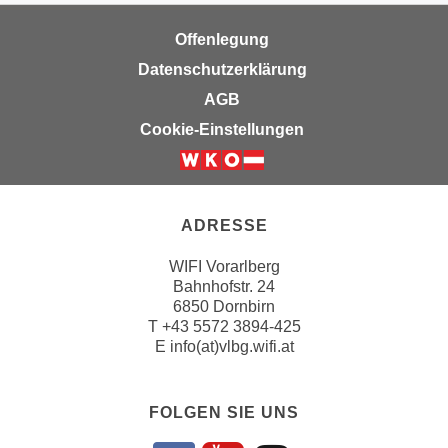
h
r
e
e
Offenlegung
n
C
Datenschutzerklärung
I
o
AGB
h
o
r
Cookie-Einstellungen
k
e
i
D
e
a
s
t
ADRESSE
f
e
ü
WIFI Vorarlberg
n
r
Bahnhofstr. 24
k
M
6850 Dornbirn
e
T
+43 5572 3894-425
a
i
E
info(at)vlbg.wifi.at
r
n
k
e
e
FOLGEN SIE UNS
m
t
d
i