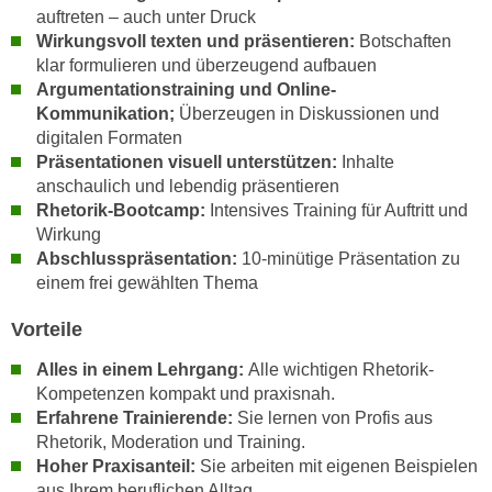
k
z
auftreten – auch unter Druck
i
Wirkungsvoll texten und präsentieren:
Botschaften
w
e
klar formulieren und überzeugend aufbauen
e
-
Argumentationstraining und Online-
c
S
Kommunikation;
Überzeugen in Diskussionen und
k
digitalen Formaten
e
e
Präsentationen visuell unterstützen:
Inhalte
t
n
anschaulich und lebendig präsentieren
z
u
Rhetorik-Bootcamp:
Intensives Training für Auftritt und
u
n
Wirkung
n
d
Abschlusspräsentation:
10-minütige Präsentation zu
g
u
einem frei gewählten Thema
z
m
u
Vorteile
f
s
ü
Alles in einem Lehrgang:
Alle wichtigen Rhetorik-
t
r
Kompetenzen kompakt und praxisnah.
i
S
Erfahrene Trainierende:
Sie lernen von Profis aus
m
i
Rhetorik, Moderation und Training.
m
e
Hoher Praxisanteil:
Sie arbeiten mit eigenen Beispielen
e
aus Ihrem beruflichen Alltag.
r