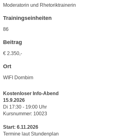
u
Moderatorin und Rhetoriktrainerin
d
z
i
e
Trainingseinheiten
e
i
C
86
g
o
e
Beitrag
o
n
k
€ 2.350,-
.
i
U
e
Ort
m
s
I
WIFI Dornbirn
e
h
r
n
Kostenloser Info-Abend
h
e
15.9.2026
o
n
Di 17:30 - 19:00 Uhr
b
d
Kursnummer: 10023
e
a
n
r
Start: 6.11.2026
e
Termine laut Stundenplan
ü