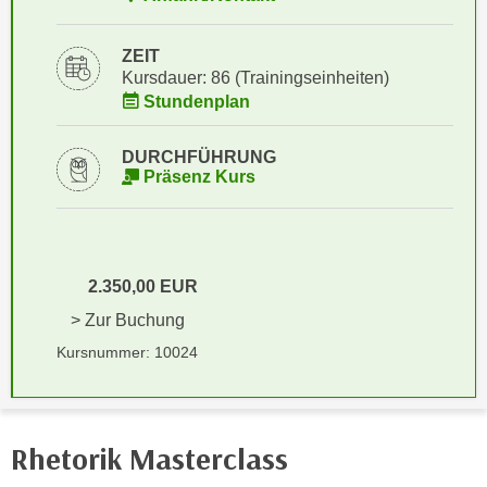
i
e
k
F
ZEIT
a
u
Kursdauer: 86 (Trainingseinheiten)
n
n
Stundenplan
i
k
s
t
DURCHFÜHRUNG
c
i
Präsenz Kurs
h
o
e
n
n
d
U
e
2.350,00 EUR
n
r
> Zur Buchung
t
W
e
Kursnummer: 10024
e
r
b
n
s
e
e
Rhetorik Masterclass
h
i
m
t