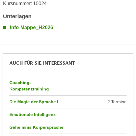
n
Kursnummer: 10024
b
p
e
Unterlagen
e
r
r
h
Info-Mappe_H2026
s
i
o
n
n
a
e
u
n
AUCH FÜR SIE INTERESSANT
s
b
e
e
i
z
Coaching-
n
Kompetenztraining
o
e
g
a
Die Magie der Sprache I
+ 2 Termine
e
n
n
g
Emotionale Intelligenz
e
e
n
Geheimnis Körpersprache
n
D
e