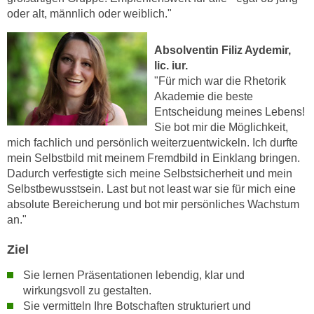
n
oder alt, männlich oder weiblich."
d
E
e
U
n
Absolventin Filiz Aydemir,
-
lic. iur.
w
U
"Für mich war die Rhetorik
i
S
Akademie die beste
r
A
Entscheidung meines Lebens!
z
Sie bot mir die Möglichkeit,
u
i
mich fachlich und persönlich weiterzuentwickeln. Ich durfte
n
e
mein Selbstbild mit meinem Fremdbild in Einklang bringen.
t
l
Dadurch verfestigte sich meine Selbstsicherheit und mein
e
o
Selbstbewusstsein. Last but not least war sie für mich eine
r
r
absolute Bereicherung und bot mir persönliches Wachstum
w
i
an."
o
e
r
Ziel
n
f
t
Sie lernen Präsentationen lebendig, klar und
e
i
wirkungsvoll zu gestalten.
n
e
Sie vermitteln Ihre Botschaften strukturiert und
h