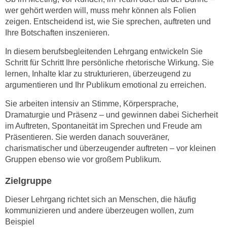
n
wer gehört werden will, muss mehr können als Folien
i
S
zeigen. Entscheidend ist, wie Sie sprechen, auftreten und
c
i
Ihre Botschaften inszenieren.
h
e
n
In diesem berufsbegleitenden Lehrgang entwickeln Sie
a
i
Schritt für Schritt Ihre persönliche rhetorische Wirkung. Sie
u
c
lernen, Inhalte klar zu strukturieren, überzeugend zu
f
h
argumentieren und Ihr Publikum emotional zu erreichen.
„
t
A
Sie arbeiten intensiv an Stimme, Körpersprache,
d
l
Dramaturgie und Präsenz – und gewinnen dabei Sicherheit
e
l
im Auftreten, Spontaneität im Sprechen und Freude am
m
Präsentieren. Sie werden danach
souveräner,
e
D
charismatischer und überzeugender
auftreten – vor kleinen
a
a
Gruppen ebenso wie vor großem Publikum.
k
t
z
Zielgruppe
e
e
n
p
Dieser Lehrgang richtet sich an Menschen, die häufig
s
t
kommunizieren und andere überzeugen wollen, zum
c
Beispiel
i