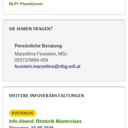
NLP+ Practitioner
a
h
t
m
e
e
n
O
SIE HABEN FRAGEN?
a
n
u
l
c
Persönliche Beratung
i
h
Marzellina Feurstein, MSc
n
a
05572/3894-459
e
n
feurstein.marzellina@vlbg.wifi.at
-
U
J
n
o
t
u
e
WEITERE INFOVERANSTALTUNGEN
r
r
n
n
e
KOSTENLOS
KO
e
y
h
Info-Abend: Rhetorik Masterclass
Onl
z
m