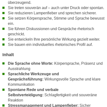
r
überzeugend.
a
t
Sie treten souverän auf – auch unter Druck oder spontan.
b
Sie reduzieren Lampenfieber und sprechen sicherer.
e
e
Sie setzen Körpersprache, Stimme und Sprache bewusst
C
n
ein.
o
.
Sie führen Diskussionen und Gespräche rhetorisch
o
geschickt.
W
k
Sie entwickeln Ihre persönliche Wirkung gezielt weiter.
e
i
Sie bauen ein individuelles rhetorisches Profil auf.
n
e
n
s
Inhalt
S
z
i
Die Sprache ohne Worte:
Körpersprache, Präsenz und
u
e
Ausstrahlung
A
Sprachliche Werkzeuge und
d
n
Gesprächsführung:
Wirkungsvolle Sprache und klare
e
a
Kommunikation
r
l
Spontane Rede und verbale
C
y
Selbstverteidigung:
Schlagfertigkeit und souveräne
o
s
Reaktion
o
e
Stressmanagement und Lampenfieber:
Sicher