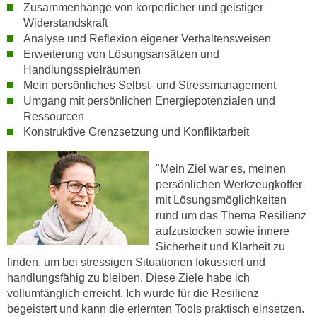
h
Zusammenhänge von körperlicher und geistiger
e
u
Widerstandskraft
r
Analyse und Reflexion eigener Verhaltensweisen
t
e
Erweiterung von Lösungsansätzen und
z
n
Handlungsspielräumen
a
“
Mein persönliches Selbst- und Stressmanagement
b
k
Umgang mit persönlichen Energiepotenzialen und
k
l
Ressourcen
o
i
Konstruktive Grenzsetzung und Konfliktarbeit
m
c
m
k
"Mein Ziel war es, meinen
e
e
persönlichen Werkzeugkoffer
n
n
mit Lösungsmöglichkeiten
z
,
rund um das Thema Resilienz
w
aufzustocken sowie innere
v
i
Sicherheit und Klarheit zu
e
s
finden, um bei stressigen Situationen fokussiert und
r
c
handlungsfähig zu bleiben. Diese Ziele habe ich
w
vollumfänglich erreicht. Ich wurde für die Resilienz
h
e
begeistert und kann die erlernten Tools praktisch einsetzen.
e
n