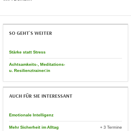
r
a
t
b
e
e
C
n
o
SO GEHT`S WEITER
.
o
W
k
e
i
Stärke statt Stress
n
e
n
Achtsamkeits-, Meditations-
s
S
u. Resilienztrainer:in
z
i
u
e
A
d
n
AUCH FÜR SIE INTERESSANT
e
a
r
l
C
y
Emotionale Intelligenz
o
s
o
Mehr Sicherheit im Alltag
+ 3 Termine
e