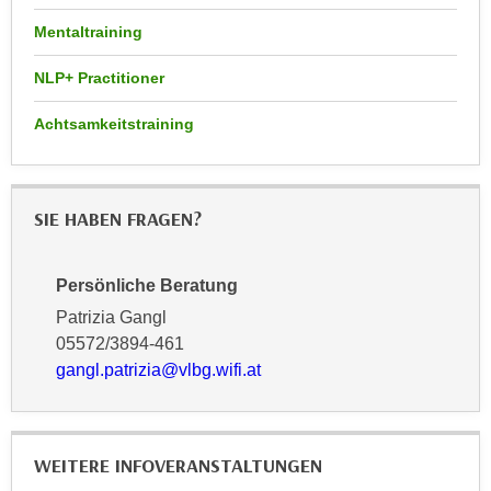
k
z
Mentaltraining
i
w
e
e
NLP+ Practitioner
-
c
S
k
Achtsamkeitstraining
e
e
t
n
z
u
SIE HABEN FRAGEN?
u
n
n
d
g
u
Persönliche Beratung
z
m
Patrizia Gangl
u
f
05572/3894-461
s
ü
gangl.patrizia@vlbg.wifi.at
t
r
i
S
m
i
m
WEITERE INFOVERANSTALTUNGEN
e
e
r