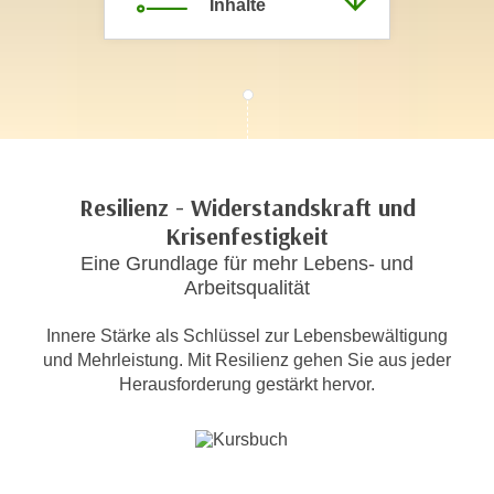
Inhalte
c
i
h
m
t
m
e
u
n
n
S
g
i
v
e
Resilienz - Widerstandskraft und
e
,
Krisenfestigkeit
r
d
Eine Grundlage für mehr Lebens- und
w
a
Arbeitsqualität
e
s
n
s
Innere Stärke als Schlüssel zur Lebensbewältigung
d
und Mehrleistung. Mit Resilienz gehen Sie aus jeder
w
e
Herausforderung gestärkt hervor.
i
n
r
w
a
i
u
r
c