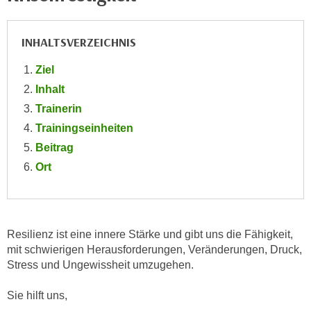
e
e
n
n
INHALTSVERZEICHNIS
e
o
i
t
Ziel
n
w
Inhalt
s
e
Trainerin
e
n
t
Trainingseinheiten
d
z
Beitrag
i
e
g
Ort
n
s
,
i
w
n
e
d
Resilienz ist eine innere Stärke und gibt uns die Fähigkeit,
l
.
mit schwierigen Herausforderungen, Veränderungen, Druck,
c
Stress und Ungewissheit umzugehen.
W
h
e
e
Sie hilft uns,
n
s