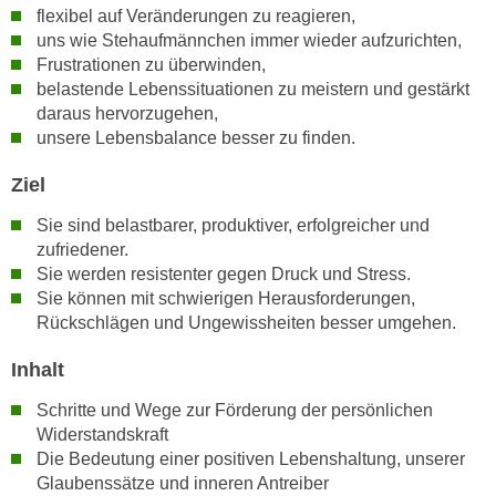
n
flexibel auf Veränderungen zu reagieren,
i
S
uns wie Stehaufmännchen immer wieder aufzurichten,
c
i
Frustrationen zu überwinden,
h
e
belastende Lebenssituationen zu meistern und gestärkt
n
daraus hervorzugehen,
a
i
unsere Lebensbalance besser zu finden.
u
c
f
Ziel
h
„
t
A
Sie sind belastbarer, produktiver, erfolgreicher und
d
l
zufriedener.
e
l
Sie werden resistenter gegen Druck und Stress.
m
Sie können mit schwierigen Herausforderungen,
e
D
Rückschlägen und Ungewissheiten besser umgehen.
a
a
k
Inhalt
t
z
e
e
Schritte und Wege zur Förderung der persönlichen
n
p
Widerstandskraft
s
Die Bedeutung einer positiven Lebenshaltung, unserer
t
c
Glaubenssätze und inneren Antreiber
i