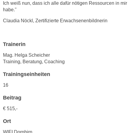
Ich weiß nun, dass ich alle dafür nötigen Ressourcen in mir
n
d
habe."
E
e
U
Claudia Nöckl, Zertifizierte Erwachsenenbildnerin
n
-
w
U
i
S
r
Trainerin
A
z
u
Mag. Helga Scheicher
i
n
Training, Beratung, Coaching
e
t
l
Trainingseinheiten
e
o
r
16
r
w
i
o
Beitrag
e
r
n
€ 515,-
f
t
e
Ort
i
n
e
WIFI Dornbirn
h