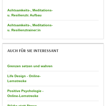
r
a
t
Achtsamkeits-, Meditations-
b
e
u. Resilienztr. Aufbau
e
C
n
o
Achtsamkeits-, Meditations-
.
o
u. Resilienztrainer:in
W
k
e
i
n
e
AUCH FÜR SIE INTERESSANT
n
s
S
z
i
u
Grenzen setzen und wahren
e
A
d
n
Life Design - Online-
e
Lernstrecke
a
r
l
C
Positive Psychologie -
y
Online-Lernstrecke
o
s
o
e
Stärke statt Stress