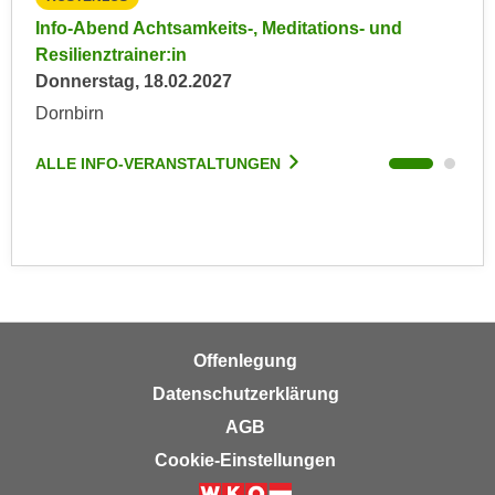
n
e
Info-Abend Achtsamkeits-, Meditations- und
Inf
,
l
Resilienztrainer:in
Don
g
e
Donnerstag, 18.02.2027
Hoh
e
v
Dornbirn
l
a
ALL
a
n
ALLE INFO-VERANSTALTUNGEN
n
t
g
e
e
I
n
n
I
h
h
a
r
l
Offenlegung
e
t
d
Datenschutzerklärung
e
u
a
AGB
r
n
Cookie-Einstellungen
c
z
h