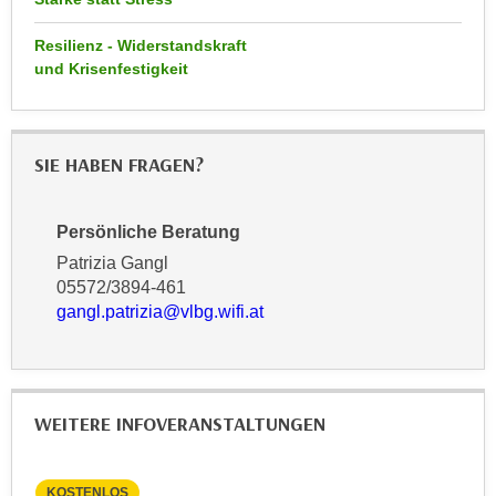
k
z
i
w
Resilienz - Widerstandskraft
e
und Krisenfestigkeit
e
-
c
S
k
e
e
SIE HABEN FRAGEN?
t
n
z
u
u
n
Persönliche Beratung
n
d
Patrizia Gangl
g
u
05572/3894-461
z
m
gangl.patrizia@vlbg.wifi.at
u
f
s
ü
t
r
i
S
WEITERE INFOVERANSTALTUNGEN
m
i
m
e
e
KOSTENLOS
KO
r