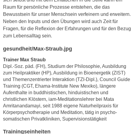
h
e
Raum für persönliche Prozesse entstehen, die das
u
r
Bewusstsein für unser Menschsein verfeinern und erweitern.
t
e
Neben den Inputs und den Übungen wird auch Zeit für
z
n
Fragen, für die Reflexion der Erfahrungen und für den Bezug
a
“
zum Lebensalltag sein.
b
k
k
l
gesundheit/Max-Straub.jpg
o
i
m
Trainer Max Straub
c
Dipl.-Soz. päd. (FH), Studium der Philosophie, Ausbildung
m
k
zum Heilpraktiker (HP), Ausbildung in Bioenergetik (ZIST)
e
e
und Themenzentrierter Interaktion (TZI-Dipl.), Council Guide
n
n
Training (CGT, Ehama-Institute New Mexiko), längere
z
,
Aufenthalte in buddhistischen, hinduistischen und
w
v
christlichen Klöstern, iam-Meditationslehrer bei Mata
i
e
Amritanandamayi, seit 1988 eigene Naturheilpraxis für
s
r
Körperpsychotherapie und Meditation, tätig in psycho-
c
somatischen Privatkliniken, Supervisionstätigkeit
w
h
e
Trainingseinheiten
e
n