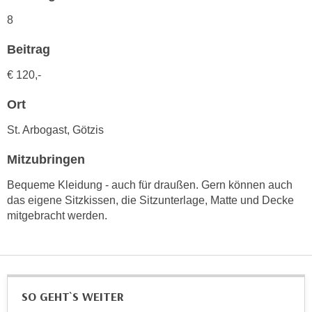
n
d
8
E
e
U
Beitrag
n
-
w
€ 120,-
U
i
S
r
Ort
A
z
u
St. Arbogast, Götzis
i
n
e
Mitzubringen
t
l
e
o
Bequeme Kleidung - auch für draußen. Gern können auch
r
r
das eigene Sitzkissen, die Sitzunterlage, Matte und Decke
w
mitgebracht werden.
i
o
e
r
n
f
t
e
i
n
SO GEHT`S WEITER
e
h