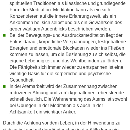
n
spirituellen Traditionen als klassische und grundlegende
i
S
Form der Meditation. Meditation kann als ein sich
c
i
Konzentrieren auf die innere Erfahrungswelt, als ein
h
Ankommen bei sich selbst und als ein Gewahrsein des
e
n
gegenwärtigen Augenblicks beschrieben werden.
a
i
Bei der Bewegungs- und Ausdrucksmeditation liegt der
u
c
Fokus darauf, körperliche Verspannungen, festgehaltene
f
Energien und emotionale Blockaden wieder ins Fließen
h
„
kommen zu lassen, um die Beziehung zu sich selbst, die
t
A
eigene Lebendigkeit und das Wohlbefinden zu fördern.
d
l
Die Fähigkeit sich immer wieder zu entspannen ist eine
e
l
wichtige Basis für die körperliche und psychische
m
e
Gesundheit.
D
a
In der Atemarbeit wird der Zusammenhang zwischen
a
k
reduzierter Atmung und zurückgehaltener Lebensfreude
t
schnell deutlich. Die Wahrnehmung des Atems ist sowohl
z
e
bei Übungen in der Meditation als auch in der
e
n
Achtsamkeit ein wichtiger Anker.
p
s
t
Durch die Achtung vor dem Leben, in der Hinwendung zu
c
i
sich selbst und mit dem Eintauchen in die Stille kann ein