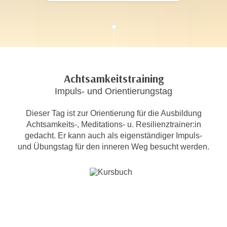
c
i
h
m
t
m
e
u
n
n
S
g
Achtsamkeitstraining
i
v
Impuls- und Orientierungstag
e
e
,
r
Dieser Tag ist zur Orientierung für die Ausbildung
d
w
Achtsamkeits-, Meditations- u. Resilienztrainer:in
a
e
gedacht. Er kann auch als eigenständiger Impuls-
s
n
und Übungstag für den inneren Weg besucht werden.
s
d
w
e
i
n
r
w
a
i
u
r
c