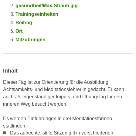
e
gesundheit/Max-Straub.jpg
e
n
Trainingseinheiten
n
e
o
Beitrag
i
t
Ort
n
w
Mitzubringen
s
e
e
n
t
d
z
i
e
Inhalt
g
n
s
Dieser Tag ist zur Orientierung für die Ausbildung
,
i
Achtsamkeits- und Meditationslehrer:in gedacht. Er kann
w
n
auch als eigenständiger Impuls- und
Übungstag für den
e
d
inneren Weg besucht werden.
l
.
c
W
Es werden Einführungen in drei Meditationsformen
h
e
stattfinden:
e
n
Das aufrechte, stille Sitzen gilt in verschiedenen
s