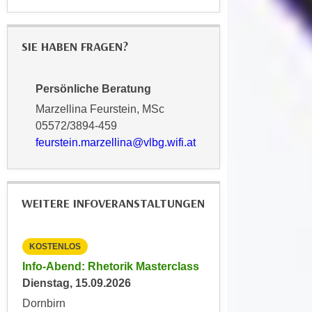
u
d
z
i
e
SIE HABEN FRAGEN?
e
i
C
g
o
e
Persönliche Beratung
o
n
Marzellina Feurstein, MSc
k
.
05572/3894-459
i
U
feurstein.marzellina@vlbg.wifi.at
e
m
s
I
e
h
r
WEITERE INFOVERANSTALTUNGEN
n
h
e
o
n
KOSTENLOS
KOSTENLOS
b
d
Info-Abend: Rhetorik Masterclass
Info-Abend Mediati
e
a
Dienstag, 15.09.2026
Konfliktmanagemen
n
r
Dienstag, 22.09.202
e
Dornbirn
ü