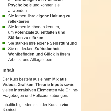
h
e
Psychologie
und können sie
u
r
anwenden
t
e
Sie lernen,
Ihre eigene Haltung zu
z
reflektieren
n
a
Sie lernen Methoden kennen,
“
b
um
Potenziale zu entfalten und
k
k
Stärken zu stärken
l
Sie stärken Ihre eigene
Selbstführung
o
i
Sie entdecken
Zufriedenheit,
m
c
Wohlbefinden und Glück
in Ihrem
m
k
Arbeits- und Alltagsleben
e
e
n
n
Inhalt
z
,
w
Der Kurs besteht aus einem
Mix aus
v
Videos, Grafiken, Theorie-Inputs
sowie
i
e
vielen
interaktiven Elementen
wie Online-
s
r
Fragebögen und Reflexionsübungen.
c
w
h
Inhaltlich gliedert sich der Kurs in
vier
e
e
Kapitel
:
n