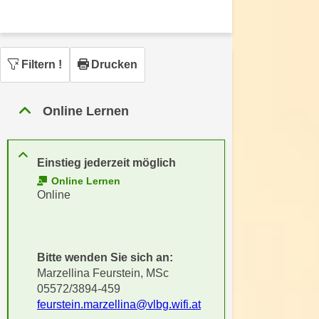
n
h
u
C
r
o
C
Filtern
!
Drucken
o
o
k
o
i
k
Online Lernen
e
i
s
e
v
s
Einstieg jederzeit möglich
o
,
Online Lernen
n
d
Online
U
i
S
e
-
f
a
Bitte wenden Sie sich an:
ü
m
Marzellina Feurstein, MSc
r
05572/3894-459
e
d
feurstein.marzellina@vlbg.wifi.at
r
i