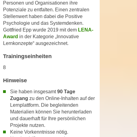
r
Personen und Organisationen ihre
a
t
Potenziale zu entfalten. Einen zentralen
b
Stellenwert haben dabei die Positive
e
e
Psychologie und das Systemdenken.
C
n
Gottfried Epp wurde 2019 mit dem
LENA-
o
.
Award
in der Kategorie „Innovative
o
Lernkonzepte“ ausgezeichnet.
W
k
e
i
Trainingseinheiten
n
e
n
8
s
S
z
Hinweise
i
u
e
A
Sie haben insgesamt
90 Tage
d
n
Zugang
zu den Online-Inhalten auf der
e
a
Lernplattform. Die begleitenden
r
Materialien können Sie herunterladen
l
C
und dauerhaft für Ihre persönlichen
y
o
Projekte nutzen.
s
o
Keine Vorkenntnisse nötig.
e