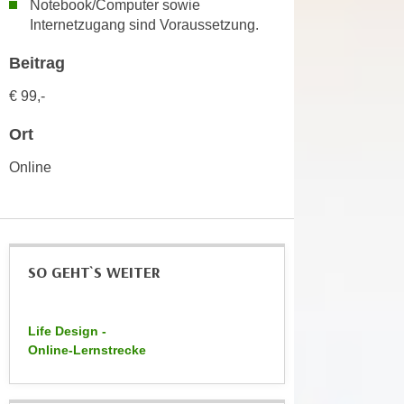
Notebook/Computer sowie
k
z
Internetzugang sind Voraussetzung.
i
w
e
e
Beitrag
-
c
S
€ 99,-
k
e
e
Ort
t
n
z
u
Online
u
n
n
d
g
u
z
m
u
SO GEHT`S WEITER
f
s
ü
t
r
i
Life Design -
S
Online-Lernstrecke
m
i
m
e
e
r