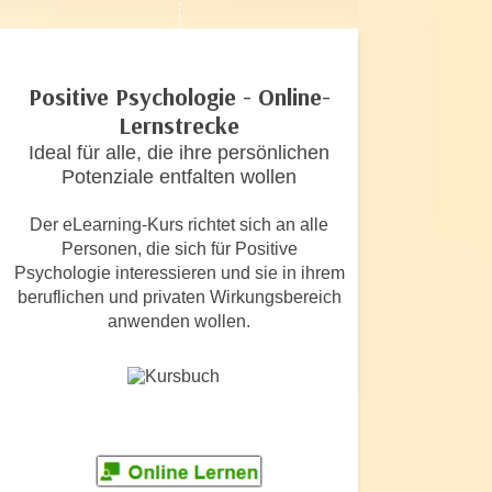
c
i
h
m
t
m
Positive Psychologie - Online-
e
u
Lernstrecke
n
n
S
Ideal für alle, die ihre persönlichen
g
i
Potenziale entfalten wollen
v
e
e
Der eLearning-Kurs richtet sich an alle
,
r
Personen, die sich für Positive
d
w
Psychologie interessieren und sie in ihrem
a
e
beruflichen und privaten Wirkungsbereich
s
n
anwenden wollen.
s
d
w
e
i
n
r
w
a
i
u
r
c