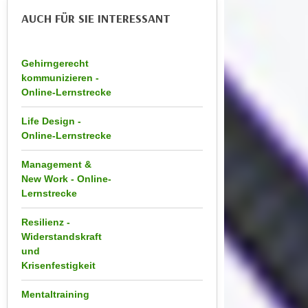
n
e
AUCH FÜR SIE INTERESSANT
,
l
g
e
e
Gehirngerecht
v
l
kommunizieren -
a
Online-Lernstrecke
a
n
n
t
Life Design -
g
e
Online-Lernstrecke
e
I
n
n
Management &
I
New Work - Online-
h
h
Lernstrecke
a
r
l
Resilienz -
e
t
Widerstandskraft
d
e
und
u
a
Krisenfestigkeit
r
n
c
Mentaltraining
z
h