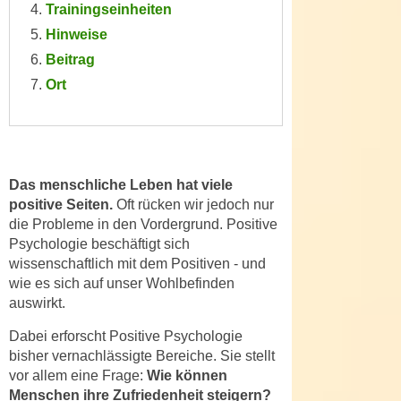
Trainingseinheiten
e
e
Hinweise
n
n
e
Beitrag
o
i
Ort
t
n
w
s
e
e
n
t
d
Das menschliche Leben hat viele
z
i
positive Seiten.
Oft rücken wir jedoch nur
e
g
die Probleme in den Vordergrund. Positive
n
s
Psychologie beschäftigt sich
,
i
wissenschaftlich mit dem Positiven - und
w
n
wie es sich auf unser Wohlbefinden
e
d
auswirkt.
l
.
c
Dabei erforscht Positive Psychologie
W
bisher vernachlässigte Bereiche. Sie stellt
h
e
vor allem eine Frage:
Wie können
e
n
Menschen ihre Zufriedenheit steigern?
s