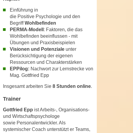
n
d
Einführung in
E
e
die Positive Psychologie und den
U
n
Begriff
Wohlbefinden
-
w
PERMA-Modell
: Faktoren, die das
U
i
Wohlbefinden beeinflussen - mit
S
r
Übungen und Praxisbeispielen
A
Visionen und Potenziale
unter
z
u
Berücksichtigung der eigenen
i
n
Ressourcen und Charakterstärken
e
t
EPPilog:
Nachwort zur Lernstrecke von
l
Mag. Gottfried Epp
e
o
r
r
Insgesamt arbeiten Sie
8 Stunden online
.
w
i
o
Trainer
e
r
n
Gottfried Epp
ist Arbeits-, Organisations-
f
t
und Wirtschaftspsychologe
e
i
sowie Personalentwickler. Als
n
e
systemischer Coach unterstützt er Teams,
h