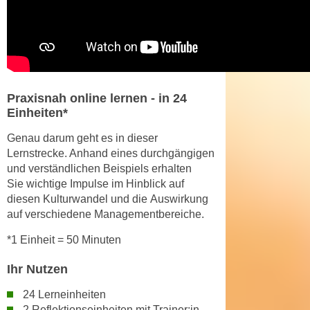
h
e
u
r
t
e
z
n
a
“
b
k
Praxisnah online lernen - in 24
k
l
Einheiten*
o
i
m
Genau darum geht es in dieser
c
Lernstrecke. Anhand eines durchgängigen
m
k
und verständlichen Beispiels erhalten
e
e
Sie
wichtige Impulse
im Hinblick auf
n
n
diesen Kulturwandel und die
Auswirkung
z
,
auf verschiedene Managementbereiche
.
w
v
i
*1 Einheit = 50 Minuten
e
s
r
Ihr Nutzen
c
w
h
e
24 Lerneinheiten
e
n
2 Reflektionseinheiten
mit Trainer:in