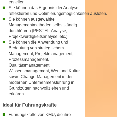
erstellen.
n
e
Sie können
das Ergebnis der Analyse
,
l
reflektieren
und
Optimierungsmöglichkeiten
ausloten.
g
e
Sie können
ausgewählte
e
v
Managementmethoden
selbstständig
l
durchführen (PESTEL-Analyse,
a
a
Projektwürdigkeitsanalyse, etc.)
n
n
Sie können die
Anwendung und
t
g
Bedeutung von strategischem
e
Management
, Projektmanagement,
e
I
Prozessmanagement,
n
n
Qualitätsmanagement,
I
h
Wissensmanagement, Wert und Kultur
h
a
sowie Change-Management in der
r
l
modernen Unternehmensführung in
e
t
Grundzügen nachvollziehen und
d
e
erklären
u
a
r
Ideal für Führungskräfte
n
c
z
Führungskräfte von KMU
, die ihre
h