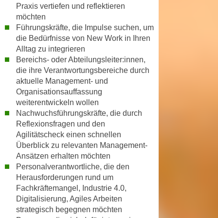
u
Praxis vertiefen und reflektieren
d
z
möchten
i
e
Führungskräfte, die Impulse suchen
, um
e
die Bedürfnisse von New Work in Ihren
i
C
Alltag zu integrieren
g
o
Bereichs- oder Abteilungsleiter:innen
,
e
o
die ihre Verantwortungsbereiche durch
n
aktuelle Management- und
k
.
Organisationsauffassung
i
U
weiterentwickeln wollen
e
m
Nachwuchsführungskräfte
, die durch
s
I
Reflexionsfragen und den
e
h
Agilitätscheck einen schnellen
r
n
Überblick zu relevanten Management-
h
e
Ansätzen erhalten möchten
o
Personalverantwortliche
, die den
n
b
Herausforderungen rund um
d
e
Fachkräftemangel, Industrie 4.0,
a
n
Digitalisierung, Agiles Arbeiten
r
strategisch begegnen möchten
e
ü