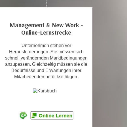
c
i
h
m
t
m
Management & New Work -
e
u
Online-Lernstrecke
n
n
S
g
i
Unternehmen stehen vor
v
Herausforderungen. Sie müssen sich
e
e
schnell verändernden Marktbedingungen
,
r
anzupassen. Gleichzeitig müssen sie die
d
w
Bedürfnisse und Erwartungen ihrer
a
e
Mitarbeitenden berücksichtigen.
s
n
s
d
w
e
i
n
r
w
a
i
u
r
c