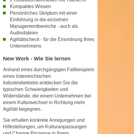
n
Kompaktes Wissen
d
E
Persönliches Skriptum
mit einer
e
U
Einführung in die einzelnen
n
-
Managementbereiche - auch als
w
Audiodateien
U
i
Agilitätscheck
- für die Einordnung Ihres
S
r
Unternehmens
A
z
u
i
New Work - Wie Sie lernen
n
e
t
Anhand eines
durchgängigen Fallbeispiels
l
eines österreichischen
e
o
Industriebetriebs
entdecken Sie die
r
r
typischen Schwierigkeiten und
w
i
Widerstände, die einem Unternehmen bei
o
e
einem Kulturwechsel in Richtung mehr
r
n
Agilität begegnen.
f
t
e
Sie erhalten
konkrete Anregungen und
i
n
Hilfestellungen
, um Kulturanpassungen
e
und Change Prozesse in Ihrem
h