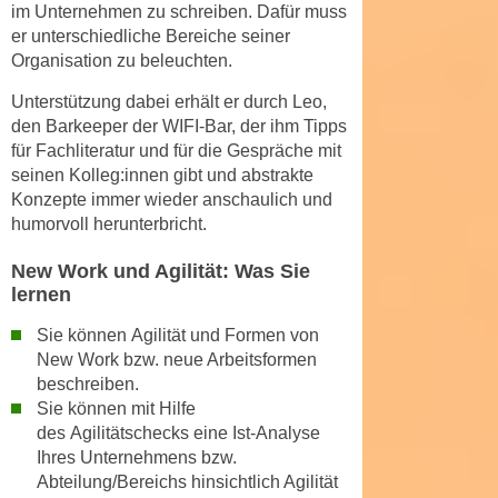
k
im Unternehmen
zu schreiben. Dafür muss
z
i
er unterschiedliche Bereiche seiner
w
Organisation zu beleuchten.
e
e
-
c
Unterstützung dabei erhält er durch
Leo,
S
k
den Barkeeper
der WIFI-Bar, der ihm
Tipps
e
e
für Fachliteratur
und für die Gespräche mit
t
seinen Kolleg:innen gibt und abstrakte
n
z
Konzepte immer wieder anschaulich und
u
u
humorvoll herunterbricht.
n
n
d
New Work und Agilität: Was Sie
g
u
lernen
z
m
u
Sie können
Agilität und Formen von
f
s
New Work
bzw. neue Arbeitsformen
ü
t
beschreiben.
r
i
Sie können mit Hilfe
S
des
Agilitätschecks
eine Ist-Analyse
m
i
Ihres Unternehmens bzw.
m
e
Abteilung/Bereichs hinsichtlich Agilität
e
r