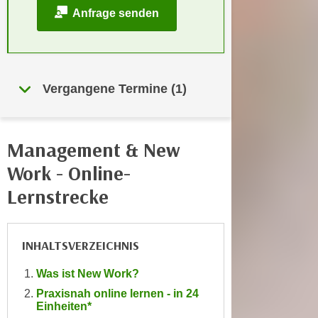
i
e
Anfrage senden
k
F
a
u
n
n
i
k
Vergangene Termine (1)
s
t
c
i
h
o
e
Management & New
n
n
d
Work - Online-
U
e
Lernstrecke
n
r
t
W
e
e
r
INHALTSVERZEICHNIS
b
n
s
Was ist New Work?
e
e
Praxisnah online lernen - in 24
h
i
Einheiten*
m
t