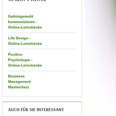
a
h
t
m
e
Gehirngerecht
e
kommunizieren -
n
O
Online-Lernstrecke
a
n
u
l
Life Design -
c
i
Online-Lernstrecke
h
n
a
Positive
e
n
Psychologie -
-
Online-Lernstrecke
U
J
n
o
Business
t
u
Management
e
r
Masterclass
r
n
n
e
e
y
AUCH FÜR SIE INTERESSANT
h
z
m