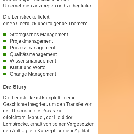
r
Unternehmen anzuregen und zu begleiten.
a
t
b
e
Die Lernstrecke liefert
e
einen
Überblick
über folgende Themen:
C
n
o
Strategisches Management
.
o
Projektmanagement
W
k
Prozessmanagement
e
i
Qualitätsmanagement
n
e
Wissensmanagement
n
s
Kultur und Werte
S
z
Change Management
i
u
e
Die Story
A
d
n
Die Lernstecke ist komplett in eine
e
a
Geschichte integriert
, um den Transfer von
r
l
der Theorie in die Praxis zu
C
y
erleichtern:
Manuel, der Held der
o
Lernstrecke
, erhält von seiner Vorgesetzten
s
o
den Auftrag, ein
Konzept für mehr Agilität
e