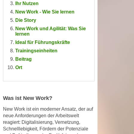
Ihr Nutzen
e
e
n
New Work - Wie Sie lernen
n
e
Die Story
o
i
t
New Work und Agilität: Was Sie
n
lernen
w
s
Ideal für Führungskräfte
e
e
n
Trainingseinheiten
t
d
Beitrag
z
i
Ort
e
g
n
s
,
i
w
n
Was ist New Work?
e
d
l
.
New Work ist ein moderner Ansatz, der auf
c
W
neue Anforderungen der Arbeitswelt
h
e
reagiert
: Digitalisierung, Vernetzung,
e
Schnelllebigkeit, Fördern der Potenziale
n
s