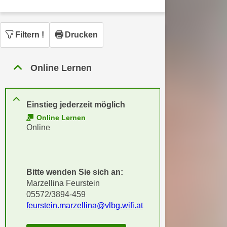
n
h
u
C
r
Filtern
!
Drucken
o
C
o
o
k
o
Online Lernen
i
k
e
i
s
e
Einstieg jederzeit möglich
v
s
Online Lernen
o
,
Online
n
d
U
i
S
e
-
Bitte wenden Sie sich an:
f
a
Marzellina Feurstein
ü
m
05572/3894-459
r
feurstein.marzellina@vlbg.wifi.at
e
d
r
i