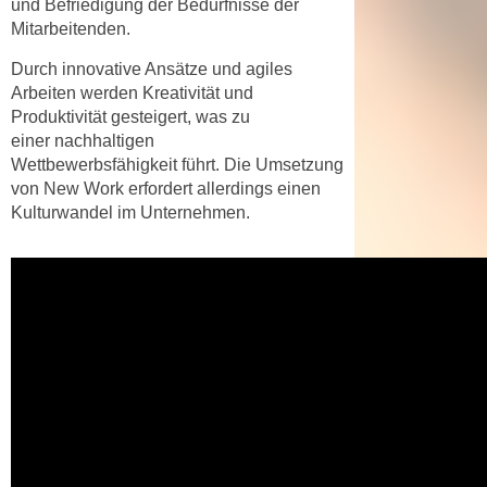
und Befriedigung der Bedürfnisse der
n
i
Mitarbeitenden.
S
c
i
Durch
innovative Ansätze
und
agiles
h
e
Arbeiten
werden Kreativität und
n
a
Produktivität gesteigert, was zu
i
u
einer
nachhaltigen
c
f
Wettbewerbsfähigkeit
führt. Die Umsetzung
h
von New Work erfordert allerdings einen
„
t
Kulturwandel im Unternehmen.
A
d
l
e
l
m
e
D
a
a
k
t
z
e
e
n
p
s
t
c
i