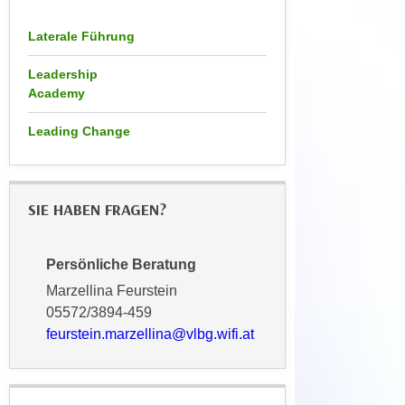
u
e
b
Laterale Führung
n
i
i
e
Leadership
n
t
Academy
d
e
e
Leading Change
n
n
,
U
w
S
e
SIE HABEN FRAGEN?
A
r
,
d
b
Persönliche Beratung
e
e
n
Marzellina Feurstein
i
w
05572/3894-459
w
e
feurstein.marzellina@vlbg.wifi.at
e
i
l
t
c
e