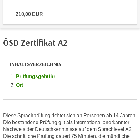
e
e
n
210,00 EUR
n
e
o
i
t
n
w
ÖSD Zertifikat A2
s
e
e
n
t
d
INHALTSVERZEICHNIS
z
i
e
g
Prüfungsgebühr
n
s
Ort
,
i
w
n
e
d
l
.
Diese Sprachprüfung richtet sich an Personen ab 14 Jahren.
c
W
Die bestandene Prüfung gilt als international anerkannter
h
e
Nachweis der Deutschkenntnisse auf dem Sprachlevel A2.
e
n
Die schriftliche Prüfung dauert 75 Minuten, die mündliche
s