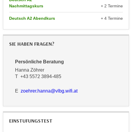
r
Nachmittagskurs
+ 2 Termine
a
t
b
e
Deutsch A2 Abendkurs
+ 4 Termine
e
C
n
o
.
o
W
SIE HABEN FRAGEN?
k
e
i
n
e
Persönliche Beratung
n
s
Hanna Zöhrer
S
z
T +43 5572 3894-485
i
u
e
A
E
zoehrer.hanna@vlbg.wifi.at
d
n
e
a
r
l
C
y
o
EINSTUFUNGSTEST
s
o
e