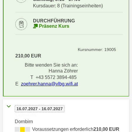
i
e
Kursdauer: 8 (Trainingseinheiten)
k
F
a
u
DURCHFÜHRUNG
n
n
Präsenz Kurs
i
k
s
t
c
i
Kursnummer: 19005
h
o
210,00 EUR
e
n
Bitte wenden Sie sich an:
n
d
Hanna Zöhrer
U
e
T +43 5572 3894-485
n
r
E
zoehrer.hanna@vlbg.wifi.at
t
W
e
e
r
b
n
16.07.2027 - 16.07.2027
s
Tageskurs
e
e
Dornbirn
h
i
Voraussetzungen erforderlich
210,00 EUR
m
t