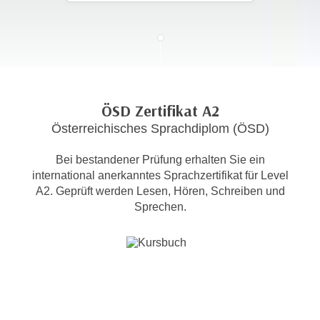
c
i
h
m
t
m
e
u
n
n
S
g
ÖSD Zertifikat A2
i
v
Österreichisches Sprachdiplom (ÖSD)
e
e
,
r
Bei bestandener Prüfung erhalten Sie ein
d
w
international anerkanntes Sprachzertifikat für Level
a
e
A2. Geprüft werden Lesen, Hören, Schreiben und
s
n
Sprechen.
s
d
w
e
i
n
r
w
a
i
u
r
c