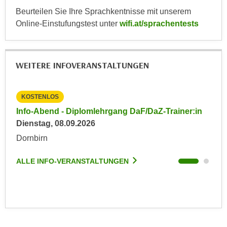
k
z
Beurteilen Sie Ihre Sprachkentnisse mit unserem
i
w
Online-Einstufungstest unter
wifi.at/sprachentests
e
e
-
c
S
k
WEITERE INFOVERANSTALTUNGEN
e
e
t
n
z
u
KOSTENLOS
KO
u
n
in
Info-Abend - Diplomlehrgang DaF/DaZ-Trainer:in
Inf
n
d
Dienstag, 08.09.2026
Die
g
u
z
Dornbirn
Dor
m
u
f
ALLE INFO-VERANSTALTUNGEN
ALL
s
ü
t
r
i
S
m
i
m
e
e
r