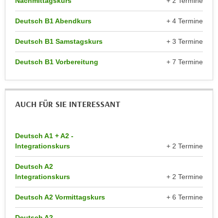
Nachmittagskurs
+ 2 Termine
n
d
E
Deutsch B1 Abendkurs
+ 4 Termine
e
U
n
Deutsch B1 Samstagskurs
+ 3 Termine
-
w
U
i
Deutsch B1 Vorbereitung
+ 7 Termine
S
r
A
z
u
i
n
AUCH FÜR SIE INTERESSANT
e
t
l
e
o
r
Deutsch A1 + A2 -
r
Integrationskurs
+ 2 Termine
w
i
o
e
Deutsch A2
r
n
Integrationskurs
+ 2 Termine
f
t
e
Deutsch A2 Vormittagskurs
+ 6 Termine
i
n
e
h
Deutsch A2