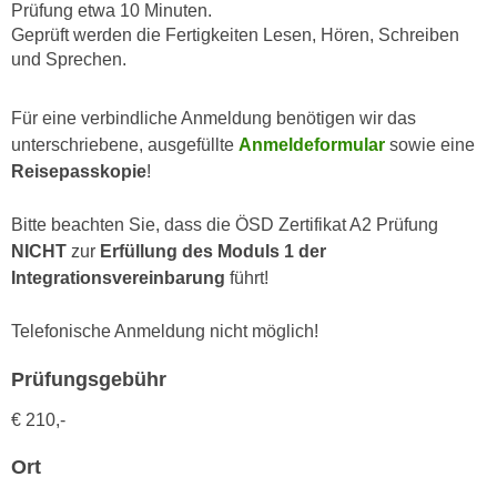
n
Prüfung etwa 10 Minuten.
i
S
Geprüft werden die Fertigkeiten Lesen, Hören, Schreiben
c
und Sprechen.
i
h
e
n
a
Für eine verbindliche Anmeldung benötigen wir das
i
u
unterschriebene, ausgefüllte
Anmeldeformular
sowie eine
c
f
Reisepasskopie
!
h
„
t
A
Bitte beachten Sie, dass die ÖSD Zertifikat A2 Prüfung
d
l
NICHT
zur
Erfüllung des Moduls 1 der
e
l
Integrationsvereinbarung
führt!
m
e
D
a
Telefonische Anmeldung nicht möglich!
a
k
t
Prüfungsgebühr
z
e
e
€ 210,-
n
p
s
t
Ort
c
i