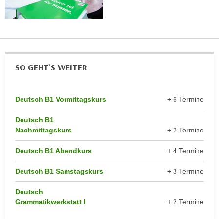
h
e
u
r
t
e
z
n
a
“
b
k
SO GEHT`S WEITER
k
l
o
i
m
Deutsch B1 Vormittagskurs
+ 6 Termine
c
m
k
Deutsch B1
e
e
Nachmittagskurs
+ 2 Termine
n
n
z
,
Deutsch B1 Abendkurs
+ 4 Termine
w
v
i
Deutsch B1 Samstagskurs
+ 3 Termine
e
s
r
c
Deutsch
w
Grammatikwerkstatt I
+ 2 Termine
h
e
e
n