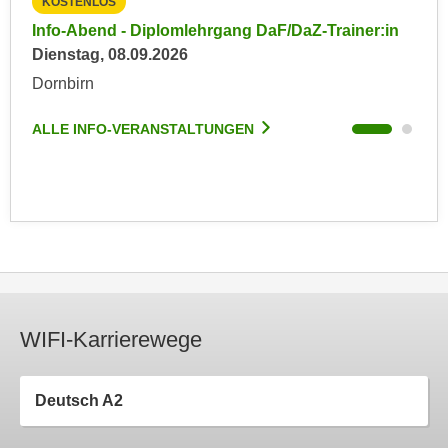
KOSTENLOS
KO
k
z
in
Info-Abend - Diplomlehrgang DaF/DaZ-Trainer:in
Inf
i
w
Dienstag, 08.09.2026
Die
e
e
-
Dornbirn
Dor
c
S
k
e
ALLE INFO-VERANSTALTUNGEN
ALL
e
t
n
z
u
u
n
n
d
g
u
z
m
u
f
s
ü
WIFI-Karrierewege
t
r
i
S
m
i
Deutsch A2
m
e
e
r