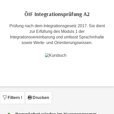
c
i
h
m
ÖIF Integrationsprüfung A2
t
m
e
u
Prüfung nach dem Integrationsgesetz 2017. Sie dient
n
n
zur Erfüllung des Moduls 1 der
S
g
Integrationsvereinbarung und umfasst Sprachinhalte
i
v
sowie Werte- und Orientierungswissen.
e
e
,
r
d
w
a
e
s
n
s
d
w
e
i
n
r
w
Filtern
!
Drucken
a
i
u
r
c