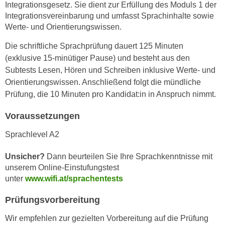
Integrationsgesetz. Sie dient zur Erfüllung des Moduls 1 der
e
e
Integrationsvereinbarung und umfasst Sprachinhalte sowie
n
n
Werte- und Orientierungswissen.
e
o
i
Die schriftliche Sprachprüfung dauert 125 Minuten
t
n
(exklusive 15-minütiger Pause) und besteht aus den
w
s
Subtests Lesen, Hören und Schreiben inklusive Werte- und
e
e
Orientierungswissen. Anschließend folgt die mündliche
n
t
Prüfung, die 10 Minuten pro Kandidat:in in Anspruch nimmt.
d
z
i
Voraussetzungen
e
g
n
s
Sprachlevel A2
,
i
w
n
Unsicher?
Dann beurteilen Sie Ihre Sprachkenntnisse mit
e
unserem Online-Einstufungstest
d
l
unter
www.wifi.at/sprachentests
.
c
W
Prüfungsvorbereitung
h
e
e
n
Wir empfehlen zur gezielten Vorbereitung auf die Prüfung
s