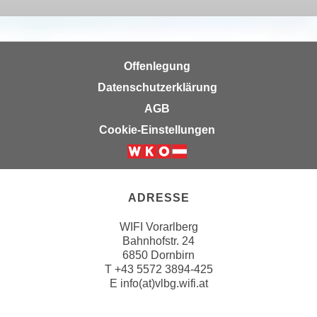
n
e
,
l
g
e
e
Offenlegung
v
l
a
Datenschutzerklärung
a
n
AGB
n
t
g
Cookie-Einstellungen
e
e
I
n
n
I
h
h
ADRESSE
a
r
l
WIFI Vorarlberg
e
t
Bahnhofstr. 24
d
e
6850 Dornbirn
u
T
+43 5572 3894-425
a
r
E
info(at)vlbg.wifi.at
n
c
z
h