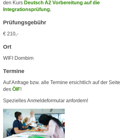
n
den Kurs
Deutsch A2 Vorbereitung auf die
i
Integrationsprüfung
.
S
c
i
h
Prüfungsgebühr
e
n
a
€ 210,-
i
u
c
Ort
f
h
„
WIFI Dornbirn
t
A
d
l
Termine
e
l
m
Auf Anfrage bzw. alle Termine ersichtlich auf der Seite
e
D
des
ÖIF
!
a
a
k
Spezielles Anmeldeformular anfordern!
t
z
e
e
n
p
s
t
c
i