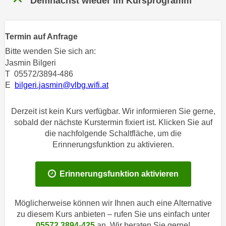
Demnächst wieder im Kursprogramm
n
h
u
C
r
o
Termin auf Anfrage
C
o
Bitte wenden Sie sich an:
o
k
Jasmin Bilgeri
o
i
T 05572/3894-486
k
e
E
bilgeri.jasmin@vlbg.wifi.at
i
s
e
v
Derzeit ist kein Kurs verfügbar. Wir informieren Sie gerne,
s
o
sobald der nächste Kurstermin fixiert ist. Klicken Sie auf
,
n
die nachfolgende Schaltfläche, um die
d
Erinnerungsfunktion zu aktivieren.
U
i
S
e
-
f
Erinnerungsfunktion aktivieren
a
ü
m
r
Möglicherweise können wir Ihnen auch eine Alternative
e
d
zu diesem Kurs anbieten – rufen Sie uns einfach unter
r
i
05572 3894-425
an. Wir beraten Sie gerne!