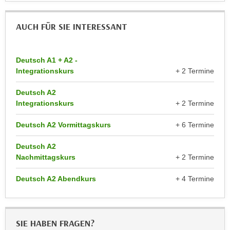
n
d
E
e
AUCH FÜR SIE INTERESSANT
U
n
-
w
U
Deutsch A1 + A2 -
i
S
Integrationskurs
+ 2 Termine
r
A
z
Deutsch A2
u
i
Integrationskurs
+ 2 Termine
n
e
t
l
Deutsch A2 Vormittagskurs
+ 6 Termine
e
o
r
Deutsch A2
r
w
Nachmittagskurs
+ 2 Termine
i
o
e
Deutsch A2 Abendkurs
+ 4 Termine
r
n
f
t
e
i
n
e
SIE HABEN FRAGEN?
h