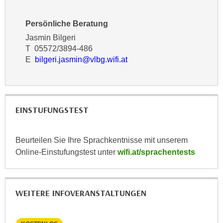
r
a
t
b
Persönliche Beratung
e
e
Jasmin Bilgeri
C
n
T 05572/3894-486
o
.
E
bilgeri.jasmin@vlbg.wifi.at
o
W
k
e
i
n
e
n
EINSTUFUNGSTEST
s
S
z
i
u
Beurteilen Sie Ihre Sprachkentnisse mit unserem
e
A
Online-Einstufungstest unter
wifi.at/sprachentests
d
n
e
a
r
l
C
WEITERE INFOVERANSTALTUNGEN
y
o
s
o
e