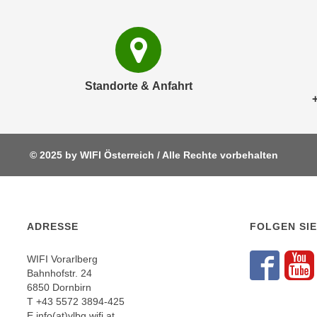
e
n
n
d
E
e
U
n
-
w
Standorte & Anfahrt
U
i
S
r
A
z
u
i
© 2025 by WIFI Österreich / Alle Rechte vorbehalten
n
e
t
l
e
o
r
r
ADRESSE
FOLGEN SIE
w
i
o
e
WIFI Vorarlberg
r
n
Fol
F
Bahnhofstr. 24
f
t
6850 Dornbirn
e
T
+43 5572 3894-425
i
n
E
info(at)vlbg.wifi.at