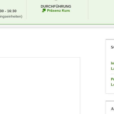
DURCHFÜHRUNG
Präsenz Kurs
30 - 16:30
ingseinheiten)
S
I
L
P
L
A