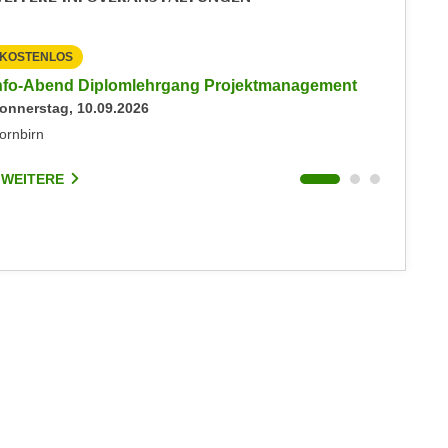
KOSTENLOS
KOSTEN
nfo-Abend Diplomlehrgang Projektmanagement
Inputs 
onnerstag, 10.09.2026
Freitag, 
ornbirn
Sonstige
 WEITERE
3 WEIT