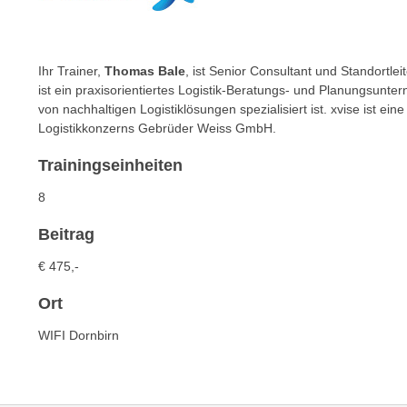
c
i
h
e
u
r
t
Ihr Trainer,
Thomas Bale
, ist Senior Consultant und Standortlei
e
z
ist ein praxisorientiertes Logistik-Beratungs- und Planungsunt
n
von nachhaltigen Logistiklösungen spezialisiert ist. xvise ist ei
a
“
Logistikkonzerns Gebrüder Weiss GmbH.
b
k
k
l
Trainingseinheiten
o
i
8
m
c
m
k
Beitrag
e
e
n
€ 475,-
n
z
,
Ort
w
v
i
WIFI Dornbirn
e
s
r
c
w
h
e