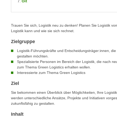
Ort
m
t
e
e
n
n
e
o
Trauen Sie sich, Logistik neu zu denken! Planen Sie Logistik v
i
t
Logistik kann und wie sie sich rechnet.
n
w
s
Zielgruppe
e
e
n
Logistik-Führungskräfte und Entscheidungsträger:innen, die
t
d
gestalten möchten.
z
i
Spezialisierte Personen im Bereich der Logistik, die nach
e
zum Thema Green Logistics erhalten wollen.
g
n
Interessierte zum Thema Green Logistics
s
,
i
Ziel
w
n
e
Sie bekommen einen Überblick über Möglichkeiten, Ihre Logistik 
d
l
werden unterschiedliche Ansätze, Projekte und Initiativen vorgest
.
c
zukunftsfähig zu gestalten.
W
h
e
Inhalt
e