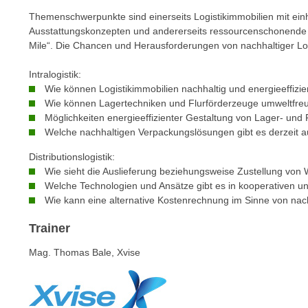
n
s
Themenschwerpunkte sind einerseits Logistikimmobilien mit ei
n
i
Ausstattungskonzepten und andererseits ressourcenschonende Di
S
Mile“. Die Chancen und Herausforderungen von nachhaltiger Log
c
i
h
e
Intralogistik:
n
a
Wie können Logistikimmobilien nachhaltig und energieeffizi
i
u
Wie können Lagertechniken und Flurförderzeuge umweltfre
c
f
Möglichkeiten energieeffizienter Gestaltung von Lager- un
h
Welche nachhaltigen Verpackungslösungen gibt es derzeit 
„
t
A
Distributionslogistik:
d
l
Wie sieht die Auslieferung beziehungsweise Zustellung von
e
l
Welche Technologien und Ansätze gibt es in kooperativen u
m
e
Wie kann eine alternative Kostenrechnung im Sinne von nac
D
a
Trainer
a
k
t
z
Mag. Thomas Bale, Xvise
e
e
n
p
s
t