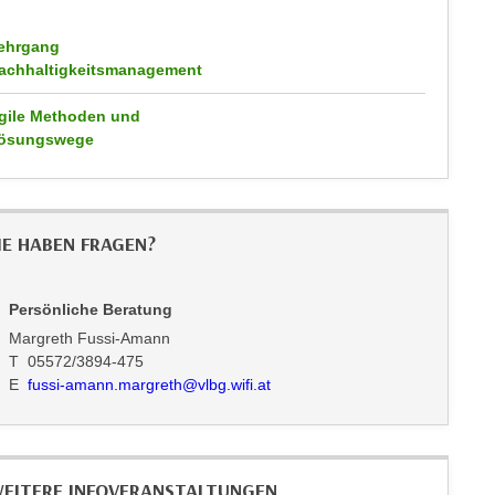
ehrgang
achhaltigkeitsmanagement
gile Methoden und
ösungswege
IE HABEN FRAGEN?
Persönliche Beratung
Margreth Fussi-Amann
T 05572/3894-475
E
fussi-amann.margreth@vlbg.wifi.at
EITERE INFOVERANSTALTUNGEN