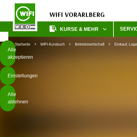
WIFI VORARLBERG
Diese
SERVI
KURSE & MEHR
Seite
Zum Inhalt springen
Zur Fußzeile springen
verwendet
Startseite
WIFI-Kursbuch
Betriebswirtschaft
Einkauf, Lager
Cookies
Alle
akzeptieren
O
h
Einstellungen
n
e
B
I
Alle
i
h
ablehnen
t
r
t
e
Weiterlesen
e
Z
b
u
e
s