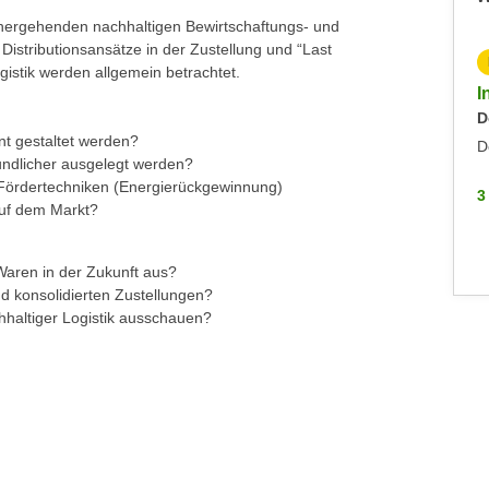
nhergehenden nachhaltigen Bewirtschaftungs- und
stributionsansätze in der Zustellung und “Last
KOSTENLOS
istik werden allgemein betrachtet.
Inputs Zoll: Die Präferenzabkommen der EU
I
Mittwoch, 24.06.2026
D
ent gestaltet werden?
Sonstiges
D
undlicher ausgelegt werden?
d Fördertechniken (Energierückgewinnung)
3 WEITERE
3
auf dem Markt?
 Waren in der Zukunft aus?
nd konsolidierten Zustellungen?
hhaltiger Logistik ausschauen?