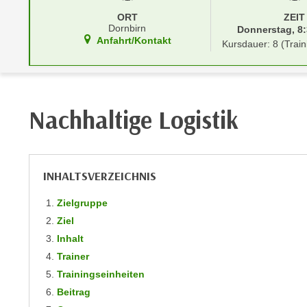
r
i
ORT
ZEIT
i
e
Dornbirn
Donnerstag, 8:
k
F
Anfahrt/Kontakt
Kursdauer: 8 (Train
a
u
n
n
i
k
s
t
Nachhaltige Logistik
c
i
h
o
e
n
n
d
INHALTSVERZEICHNIS
U
e
n
Zielgruppe
r
t
Ziel
W
e
e
Inhalt
r
b
Trainer
n
s
Trainingseinheiten
e
e
Beitrag
h
i