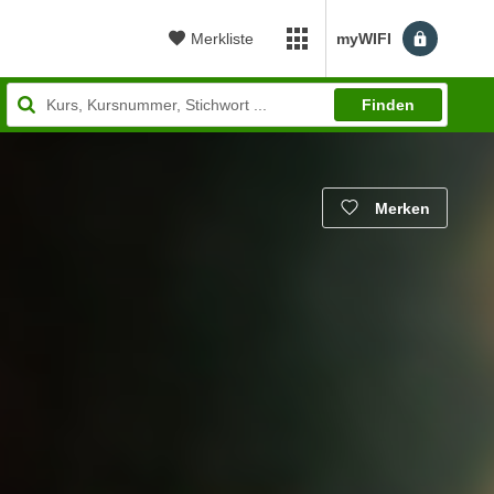
Merkliste
myWIFI
myWIFI Apps öffnen
Finden
Merken