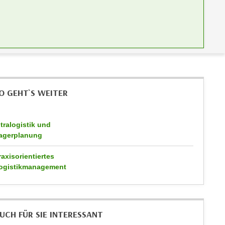
O GEHT`S WEITER
ntralogistik und
agerplanung
raxisorientiertes
ogistikmanagement
UCH FÜR SIE INTERESSANT