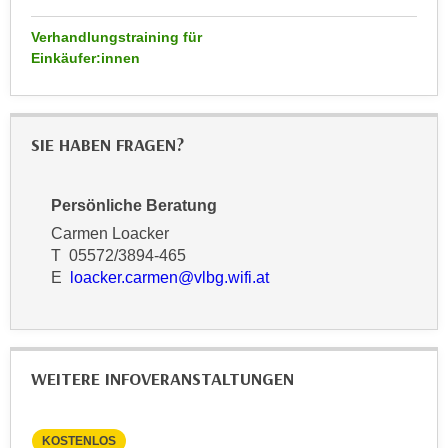
k
z
i
Verhandlungstraining für
w
e
Einkäufer:innen
e
-
c
S
k
e
e
SIE HABEN FRAGEN?
t
n
z
u
u
Persönliche Beratung
n
n
d
Carmen Loacker
g
u
T 05572/3894-465
z
E
loacker.carmen@vlbg.wifi.at
m
u
f
s
ü
t
r
i
S
WEITERE INFOVERANSTALTUNGEN
m
i
m
e
e
KOSTENLOS
KO
r