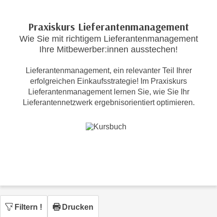
c
i
h
m
Praxiskurs Lieferantenmanagement
t
m
Wie Sie mit richtigem Lieferantenmanagement
e
u
Ihre Mitbewerber:innen ausstechen!
n
n
S
g
Lieferantenmanagement, ein relevanter Teil Ihrer
i
v
erfolgreichen Einkaufsstrategie! Im Praxiskurs
e
Lieferantenmanagement lernen Sie, wie Sie Ihr
e
,
Lieferantennetzwerk ergebnisorientiert optimieren.
r
d
w
a
e
s
n
s
d
w
e
i
n
r
w
a
i
u
Filtern
!
Drucken
r
c