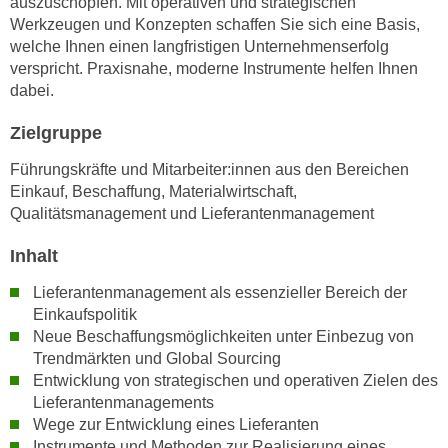
auszuschöpfen. Mit operativen und strategischen
n
i
Werkzeugen und Konzepten schaffen Sie sich eine Basis,
S
welche Ihnen einen langfristigen Unternehmenserfolg
c
i
verspricht. Praxisnahe, moderne Instrumente helfen Ihnen
h
e
dabei.
n
a
i
u
Zielgruppe
c
f
h
Führungskräfte und Mitarbeiter:innen aus den Bereichen
„
t
Einkauf, Beschaffung, Materialwirtschaft,
A
Qualitätsmanagement und Lieferantenmanagement
d
l
e
l
Inhalt
m
e
D
Lieferantenmanagement als essenzieller Bereich der
a
a
Einkaufspolitik
k
t
Neue Beschaffungsmöglichkeiten unter Einbezug von
z
Trendmärkten und Global Sourcing
e
e
Entwicklung von strategischen und operativen Zielen des
n
p
Lieferantenmanagements
s
t
Wege zur Entwicklung eines Lieferanten
c
i
Instrumente und Methoden zur Realisierung eines