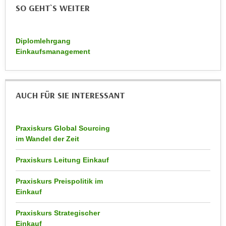
r
SO GEHT`S WEITER
a
t
b
e
e
C
Diplomlehrgang
n
Einkaufsmanagement
o
.
o
W
k
e
i
AUCH FÜR SIE INTERESSANT
n
e
n
s
S
z
Praxiskurs Global Sourcing
i
u
im Wandel der Zeit
e
A
d
Praxiskurs Leitung Einkauf
n
e
a
r
Praxiskurs Preispolitik im
l
Einkauf
C
y
o
s
Praxiskurs Strategischer
o
e
Einkauf