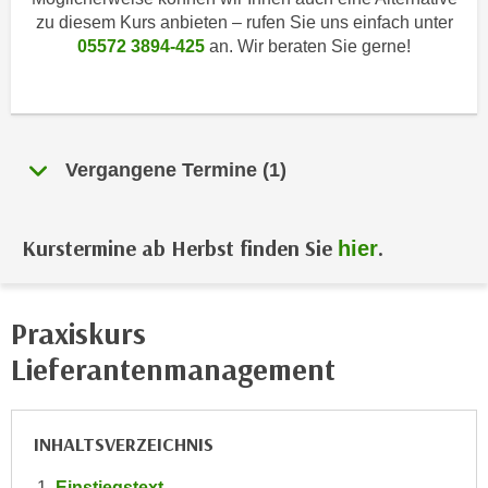
i
e
zu diesem Kurs anbieten – rufen Sie uns einfach unter
k
F
05572 3894-425
an. Wir beraten Sie gerne!
a
u
n
n
i
k
s
t
c
Vergangene Termine (1)
i
h
o
e
n
n
Kurstermine ab Herbst finden Sie
.
hier
d
U
e
n
r
t
Praxiskurs
W
e
e
Lieferantenmanagement
r
b
n
s
e
e
INHALTSVERZEICHNIS
h
i
m
t
Einstiegstext