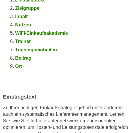
e
e
Zielgruppe
n
n
Inhalt
e
o
Nutzen
i
t
n
WIFI-Einkaufsakademie
w
s
Trainer
e
e
n
Trainingseinheiten
t
d
Beitrag
z
i
Ort
e
g
n
s
,
i
w
n
Einstiegstext
e
d
l
.
Zu Ihrer richtigen Einkaufsstrategie gehört unter anderem
c
W
auch ein systematisches Lieferantenmanagement. Lernen
h
Sie, wie Sie Ihr Lieferantennetzwerk ergebnisorientiert
e
e
optimieren, um Kosten- und Leistungspotenziale erfolgreich
n
s