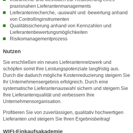
h
e
praxisnahen Lieferantenmanagements
u
r
Lieferantenrecherche, -auswahl und -bewertung anhand
t
e
von Controllinginstrumenten
z
Qualitätssicherung anhand von Kennzahlen und
n
a
Lieferantenbewertungsmöglichkeiten
“
b
Risikomanagementprozess
k
k
l
Nutzen
o
i
m
c
Sie erschließen ein neues Lieferantennetzwerk und
m
k
schöpfen somit Ihre Leistungspotenziale langfristig aus.
e
Durch die dadurch mögliche Kostenreduzierung steigern Sie
e
n
Ihr Unternehmensergebnis erfolgreich. Durch eine
n
z
systematische Lieferantenauswahl sichern und steigern Sie
,
w
Ihre Lieferantenqualität und verbessern Ihre
v
Unternehmensorganisation.
i
e
s
r
Profitieren Sie von zuverlässigen, qualitativ hochwertigen
c
w
Lieferanten und steigern Sie Ihren Ergebnisbeitrag!
h
e
e
WIFI-Einkaufsakademie
n