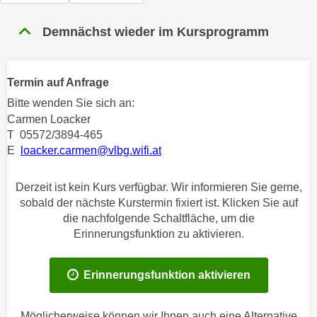
n
h
u
Demnächst wieder im Kursprogramm
C
r
o
C
o
o
Termin auf Anfrage
k
o
i
Bitte wenden Sie sich an:
k
e
Carmen Loacker
i
T 05572/3894-465
s
e
E
loacker.carmen@vlbg.wifi.at
v
s
o
,
n
Derzeit ist kein Kurs verfügbar. Wir informieren Sie gerne,
d
sobald der nächste Kurstermin fixiert ist. Klicken Sie auf
U
i
die nachfolgende Schaltfläche, um die
S
e
Erinnerungsfunktion zu aktivieren.
-
f
a
ü
m
Erinnerungsfunktion aktivieren
r
e
d
r
i
Möglicherweise können wir Ihnen auch eine Alternative