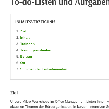
To-do-Listen und Aufgabe
m
t
e
e
n
n
e
INHALTSVERZEICHNIS
o
i
t
Ziel
n
w
Inhalt
s
e
e
Trainerin
n
t
Trainingseinheiten
d
z
Beitrag
i
e
Ort
g
n
s
Stimmen der Teilnehmenden
,
i
w
n
e
d
l
.
Ziel
c
W
Unsere Mikro-Workshops im Office Management bieten Ihnen kom
h
e
aktuellen Themen der Büroorganisation. In kurzen, intensiven 
e