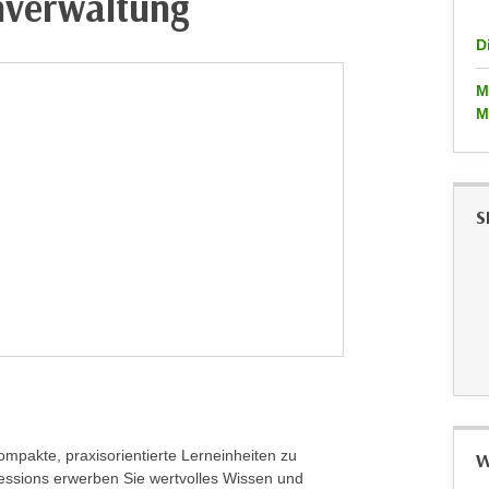
nverwaltung
D
M
M
S
pakte, praxisorientierte Lerneinheiten zu
W
Sessions erwerben Sie wertvolles Wissen und