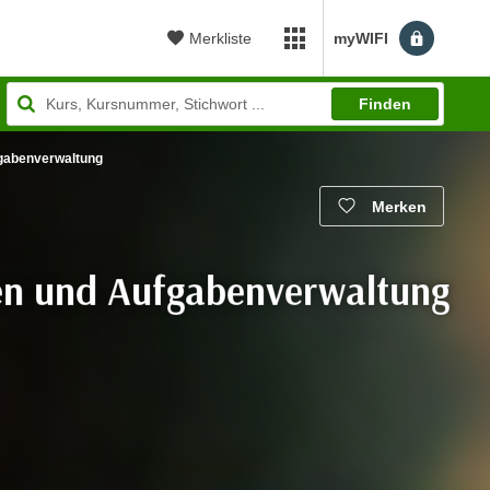
Merkliste
myWIFI
myWIFI Apps öffnen
Finden
fgabenverwaltung
Merken
sten und Aufgabenverwaltung