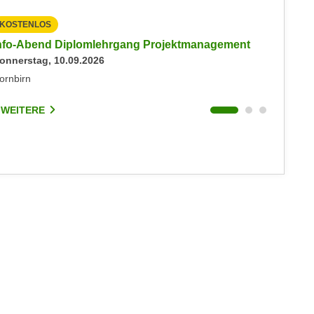
KOSTENLOS
KOSTEN
nfo-Abend Diplomlehrgang Projektmanagement
Inputs 
onnerstag, 10.09.2026
Freitag, 
ornbirn
Sonstige
 WEITERE
3 WEIT