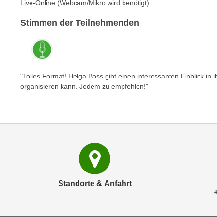
c
Live-Online (Webcam/Mikro wird benötigt)
i
h
e
Stimmen der Teilnehmenden
u
r
t
e
z
n
a
“
b
k
"Tolles Format! Helga Boss gibt einen interessanten Einblick in
k
organisieren kann. Jedem zu empfehlen!"
l
o
i
m
c
m
k
e
e
n
n
z
,
w
v
i
e
Standorte & Anfahrt
s
r
c
w
h
e