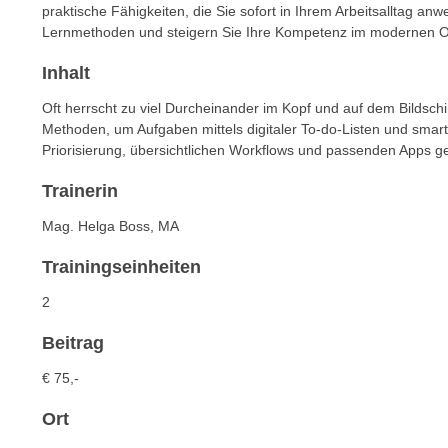
n
praktische Fähigkeiten, die Sie sofort in Ihrem Arbeitsalltag anw
s
n
Lernmethoden und steigern Sie Ihre Kompetenz im modernen 
i
S
c
Inhalt
i
h
e
Oft herrscht zu viel Durcheinander im Kopf und auf dem Bildschi
n
a
Methoden, um Aufgaben mittels digitaler To-do-Listen und smarte
i
u
Priorisierung, übersichtlichen Workflows und passenden Apps gelin
c
f
h
Trainerin
„
t
A
Mag. Helga Boss, MA
d
l
e
Trainingseinheiten
l
m
e
2
D
a
a
k
Beitrag
t
z
€ 75,-
e
e
n
p
Ort
s
t