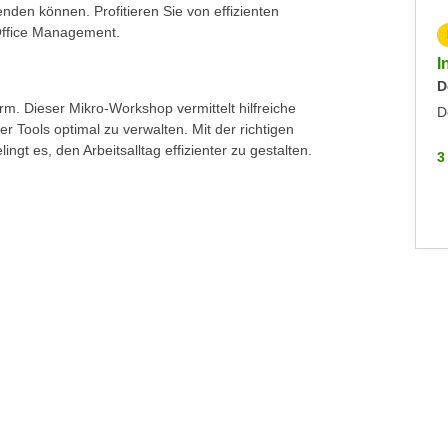
enden können. Profitieren Sie von effizienten
Office Management.
KOSTENLOS
Inputs Zoll: Die Präferenzabkommen der EU
I
Mittwoch, 24.06.2026
D
rm. Dieser Mikro-Workshop vermittelt hilfreiche
Sonstiges
D
r Tools optimal zu verwalten. Mit der richtigen
gt es, den Arbeitsalltag effizienter zu gestalten.
3 WEITERE
3