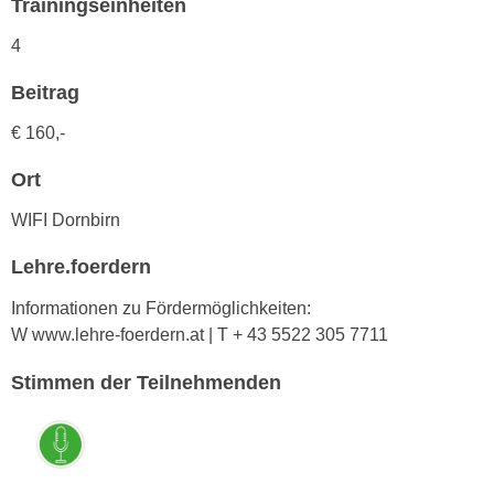
Trainingseinheiten
h
e
u
r
4
t
e
z
Beitrag
n
a
“
€ 160,-
b
k
k
l
Ort
o
i
m
WIFI Dornbirn
c
m
k
Lehre.foerdern
e
e
n
n
Informationen zu Fördermöglichkeiten:
z
,
W www.lehre-foerdern.at | T + 43 5522 305 7711
w
v
i
Stimmen der Teilnehmenden
e
s
r
c
w
h
e
e
n