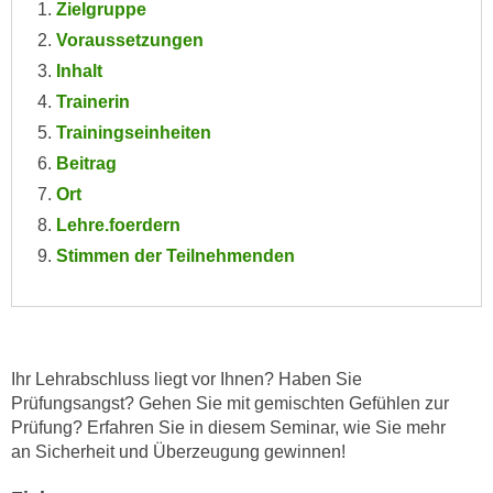
Zielgruppe
e
e
Voraussetzungen
n
n
e
Inhalt
o
i
Trainerin
t
n
w
Trainingseinheiten
s
e
Beitrag
e
n
Ort
t
d
Lehre.foerdern
z
i
e
Stimmen der Teilnehmenden
g
n
s
,
i
w
n
e
d
Ihr Lehrabschluss liegt vor Ihnen? Haben Sie
l
.
Prüfungsangst? Gehen Sie mit gemischten Gefühlen zur
c
W
Prüfung? Erfahren Sie in diesem Seminar, wie Sie mehr
h
e
an Sicherheit und Überzeugung gewinnen!
e
n
s