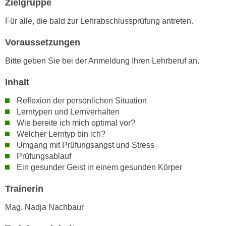
Zielgruppe
n
i
S
Für alle, die bald zur Lehrabschlussprüfung antreten.
c
i
h
e
Voraussetzungen
n
a
i
Bitte geben Sie bei der Anmeldung Ihren Lehrberuf an.
u
c
f
Inhalt
h
„
t
A
Reflexion der persönlichen Situation
d
Lerntypen und Lernverhalten
l
e
Wie bereite ich mich optimal vor?
l
m
Welcher Lerntyp bin ich?
e
D
Umgang mit Prüfungsangst und Stress
a
Prüfungsablauf
a
k
Ein gesunder Geist in einem gesunden Körper
t
z
e
e
Trainerin
n
p
s
Mag. Nadja Nachbaur
t
c
i