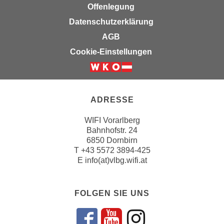
Offenlegung
n
e
,
Datenschutzerklärung
l
g
e
AGB
e
v
Cookie-Einstellungen
l
a
a
n
n
t
g
e
ADRESSE
e
I
n
n
WIFI Vorarlberg
I
Bahnhofstr. 24
h
h
6850 Dornbirn
a
T
+43 5572 3894-425
r
l
E
info(at)vlbg.wifi.at
e
t
d
e
u
a
FOLGEN SIE UNS
r
n
c
z
h