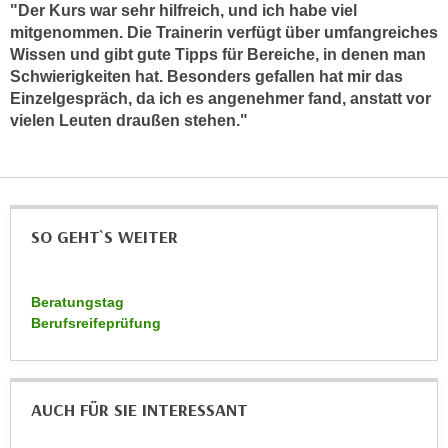
"Der Kurs war sehr hilfreich, und ich habe viel
n
d
mitgenommen. Die Trainerin verfügt über umfangreiches
E
e
Wissen und gibt gute Tipps für Bereiche, in denen man
U
n
Schwierigkeiten hat. Besonders gefallen hat mir das
-
w
Einzelgespräch, da ich es angenehmer fand, anstatt vor
U
i
vielen Leuten draußen stehen."
S
r
A
z
u
i
n
e
t
SO GEHT`S WEITER
l
e
o
r
r
Beratungstag
w
i
Berufsreifeprüfung
o
e
r
n
f
t
e
i
AUCH FÜR SIE INTERESSANT
n
e
h