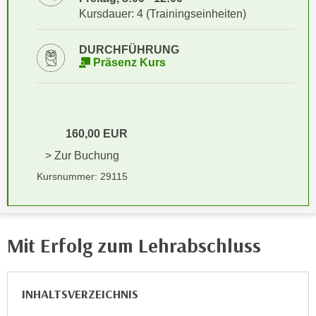
i
e
Kursdauer: 4 (Trainingseinheiten)
k
F
a
u
DURCHFÜHRUNG
n
n
Präsenz Kurs
i
k
s
t
c
i
h
o
160,00 EUR
e
n
> Zur Buchung
n
d
U
Kursnummer: 29115
e
n
r
t
W
e
e
Mit Erfolg zum Lehrabschluss
r
b
n
s
e
e
INHALTSVERZEICHNIS
h
i
m
t