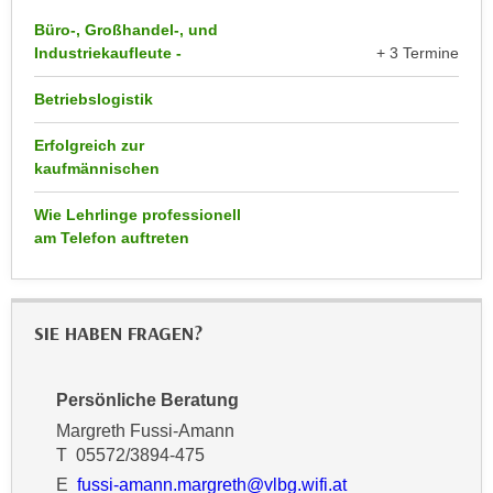
r
a
Büro-, Großhandel-, und
t
b
Industriekaufleute -
+ 3 Termine
e
e
C
Betriebslogistik
n
o
.
o
Erfolgreich zur
W
k
kaufmännischen
e
i
n
Wie Lehrlinge professionell
e
n
am Telefon auftreten
s
S
z
i
u
e
A
SIE HABEN FRAGEN?
d
n
e
a
r
Persönliche Beratung
l
C
y
Margreth Fussi-Amann
o
T 05572/3894-475
s
o
e
E
fussi-amann.margreth@vlbg.wifi.at