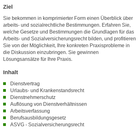
n
Ziel
i
S
c
i
Sie bekommen in komprimierter Form einen Überblick über
h
e
arbeits- und sozialrechtliche Bestimmungen. Erfahren Sie,
n
welche Gesetze und Bestimmungen die Grundlagen für das
a
i
Arbeits- und Sozialversicherungsrecht bilden, und profitieren
u
c
Sie von der Möglichkeit, Ihre konkreten Praxisprobleme in
f
h
die Diskussion einzubringen. Sie gewinnen
„
Lösungsansätze für Ihre Praxis.
t
A
d
l
Inhalt
e
l
m
Dienstvertrag
e
D
Urlaubs- und Krankenstandsrecht
a
a
Dienstnehmerschutz
k
t
Auflösung von Dienstverhältnissen
z
Arbeitsverfassung
e
e
Berufsausbildungsgesetz
n
p
ASVG - Sozialversicherungsrecht
s
t
c
i