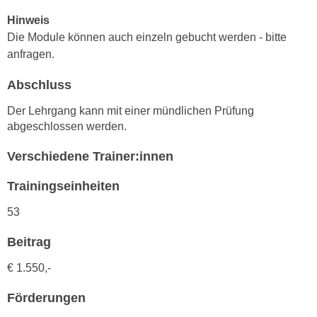
h
e
Hinweis
u
r
Die Module können auch einzeln gebucht werden - bitte
t
e
anfragen.
z
n
a
“
Abschluss
b
k
k
Der Lehrgang kann mit einer mündlichen Prüfung
l
o
abgeschlossen werden.
i
m
c
Verschiedene Trainer:innen
m
k
e
e
Trainingseinheiten
n
n
z
53
,
w
v
Beitrag
i
e
s
r
€ 1.550,-
c
w
h
Förderungen
e
e
n