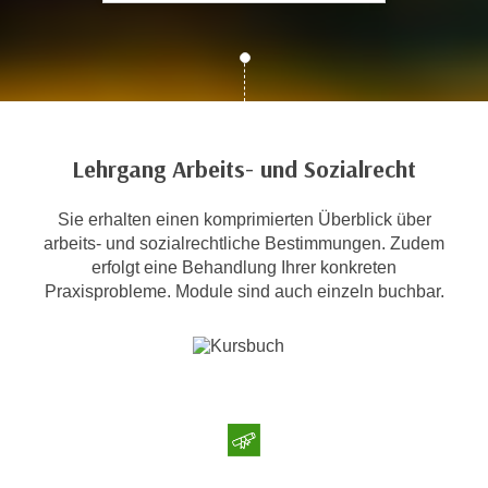
c
i
h
m
t
m
e
u
n
n
S
g
Lehrgang Arbeits- und Sozialrecht
i
v
e
e
Sie erhalten einen komprimierten Überblick über
,
r
arbeits- und sozialrechtliche Bestimmungen. Zudem
d
w
erfolgt eine Behandlung Ihrer konkreten
a
e
Praxisprobleme. Module sind auch einzeln buchbar.
s
n
s
d
w
e
i
n
r
w
a
i
u
r
c