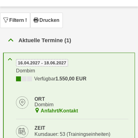
n
h
u
C
r
Filtern
!
Drucken
o
C
o
o
k
o
Aktuelle Termine (1)
i
k
e
i
s
e
16.04.2027 - 18.06.2027
v
s
Dornbirn
o
,
Verfügbar
1.550,00 EUR
n
d
U
i
S
e
ORT
-
Dornbirn
f
a
Anfahrt/Kontakt
ü
m
r
e
d
ZEIT
r
Kursdauer: 53 (Trainingseinheiten)
i