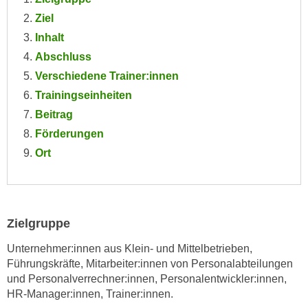
e
e
Ziel
n
n
Inhalt
e
o
Abschluss
i
t
Verschiedene Trainer:innen
n
w
s
Trainingseinheiten
e
e
Beitrag
n
t
d
Förderungen
z
i
Ort
e
g
n
s
,
i
w
n
Zielgruppe
e
d
l
.
Unternehmer:innen aus Klein- und Mittelbetrieben,
c
W
Führungskräfte, Mitarbeiter:innen von Personalabteilungen
h
und Personalverrechner:innen, Personalentwickler:innen,
e
e
HR-Manager:innen, Trainer:innen.
n
s