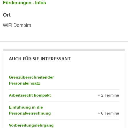
Förderungen - Infos
n
d
E
e
Ort
U
n
-
WIFI Dornbirn
w
U
i
S
r
A
z
u
i
AUCH FÜR SIE INTERESSANT
n
e
t
l
e
o
Grenzüberschreitender
r
r
Personaleinsatz
w
i
o
Arbeitsrecht kompakt
+ 2 Termine
e
r
n
f
Einführung in die
t
Personalverrechnung
+ 6 Termine
e
i
n
e
Vorbereitungslehrgang
h