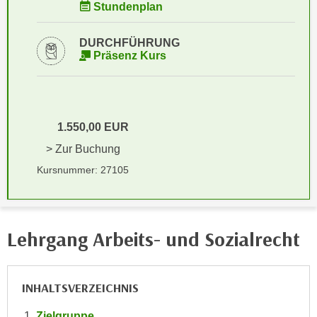
i
Stundenplan
e
k
F
a
DURCHFÜHRUNG
u
Präsenz Kurs
n
n
i
k
s
t
c
i
h
1.550,00 EUR
o
e
n
> Zur Buchung
n
d
Kursnummer: 27105
U
e
n
r
t
W
e
e
Lehrgang Arbeits- und Sozialrecht
r
b
n
s
e
e
INHALTSVERZEICHNIS
h
i
m
Zielgruppe
t