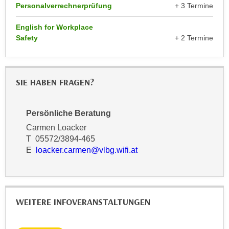
r
Personalverrechnerprüfung
+ 3 Termine
a
t
b
English for Workplace
e
e
Safety
+ 2 Termine
C
n
o
.
o
W
k
SIE HABEN FRAGEN?
e
i
n
e
n
Persönliche Beratung
s
S
z
Carmen Loacker
i
u
T 05572/3894-465
e
E
loacker.carmen@vlbg.wifi.at
A
d
n
e
a
r
l
C
y
WEITERE INFOVERANSTALTUNGEN
o
s
o
e