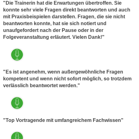
r
"Die Trainerin hat die Erwartungen übertroffen. Sie
a
t
konnte sehr viele Fragen direkt beantworten und auch
b
mit Praxisbeispielen darstellen. Fragen, die sie nicht
e
e
beantworten konnte, hat sie sich notiert und
C
n
unaufgefordert nach der Pause oder in der
o
.
Folgeveranstaltung erläutert. Vielen Dank!"
o
W
k
e
i
n
e
n
s
"Es ist angenehm, wenn außergewöhnliche Fragen
S
z
kompetent und wenn nicht sofort möglich, so trotzdem
i
u
verlässlich beantwortet werden."
e
A
d
n
e
a
r
l
C
"Top Vortragende mit umfangreichem Fachwissen"
y
o
s
o
e