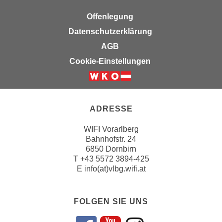
u
e
b
Offenlegung
n
i
Datenschutzerklärung
i
e
AGB
n
t
d
Cookie-Einstellungen
e
e
n
n
,
U
w
S
ADRESSE
e
A
r
WIFI Vorarlberg
,
d
Bahnhofstr. 24
b
e
6850 Dornbirn
e
n
T
+43 5572 3894-425
i
E
info(at)vlbg.wifi.at
w
w
e
e
i
FOLGEN SIE UNS
l
t
c
e