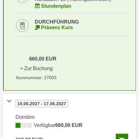
i
e
Stundenplan
k
F
a
u
DURCHFÜHRUNG
n
n
Präsenz Kurs
i
k
s
t
c
i
h
o
660,00 EUR
e
n
> Zur Buchung
n
d
U
Kursnummer: 27003
e
n
r
t
W
e
e
10.06.2027 - 17.06.2027
r
b
Tageskurs
n
s
Dornbirn
e
e
Verfügbar
660,00 EUR
h
i
m
t