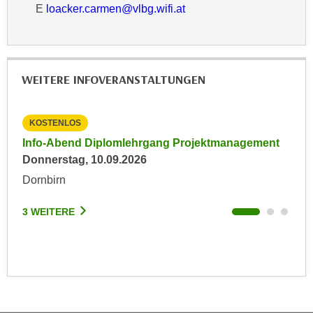
E
loacker.carmen@vlbg.wifi.at
a
h
t
m
e
e
n
O
a
WEITERE INFOVERANSTALTUNGEN
n
u
l
c
i
KOSTENLOS
KO
h
n
Info-Abend Diplomlehrgang Projektmanagement
Inp
a
e
Donnerstag, 10.09.2026
Frei
n
-
U
Dornbirn
Son
J
n
o
t
3 WEITERE
3 W
u
e
r
r
n
n
e
e
y
h
z
m