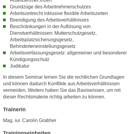
Arbeitnehmer:innen
h
e
Grundzüge des Arbeitnehmerschutzes
u
r
Arbeitszeitrecht inklusive flexible Arbeitszeiten
t
e
Beendigung des Arbeitsverhältnisses
z
n
Beschränkungen in der Auflösung von
a
Dienstverhältnissen: Mutterschutzgesetz,
“
b
Arbeitsplatzsicherungsgesetz,
k
k
Behinderteneinstellungsgesetz
l
o
Arbeitsverfassungsgesetz: allgemeiner und besonderer
i
Kündigungsschutz
m
c
Judikatur
m
k
e
e
In diesem Seminar lernen Sie die rechtlichen Grundlagen
n
n
und können dadurch Konflikte aus Arbeitsverhältnissen
z
vermeiden. Weiters haben Sie das Basiswissen, um mit
,
w
dieser Rechtsmaterie richtig arbeiten zu können.
v
i
e
Trainerin
s
r
c
w
Mag. iur. Carolin Grabher
h
e
e
Trainingseinheiten
n