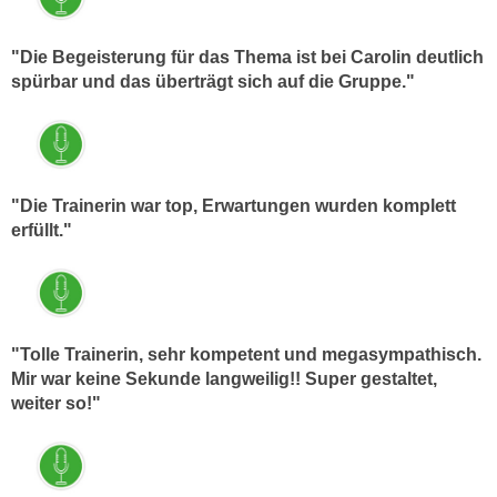
k
z
i
w
"Die Begeisterung für das Thema ist bei Carolin deutlich
e
e
spürbar und das überträgt sich auf die Gruppe."
-
c
S
k
e
e
t
n
z
u
"Die Trainerin war top, Erwartungen wurden komplett
u
n
erfüllt."
n
d
g
u
z
m
u
f
s
"Tolle Trainerin, sehr kompetent und megasympathisch.
ü
Mir war keine Sekunde langweilig!! Super gestaltet,
t
r
weiter so!"
i
S
m
i
m
e
e
r