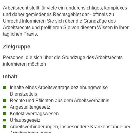
n
i
Arbeitsrecht stellt für viele ein undurchsichtiges, komplexes
S
c
und daher gemiedenes Rechtsgebiet dar - oftmals zu
i
Unrecht! Informieren Sie sich über die Grundzüge des
h
e
Arbeitsrechts und profitieren Sie von diesem Wissen in Ihrer
n
a
täglichen Praxis.
i
u
c
f
Zielgruppe
h
„
t
Personen, die sich über die Grundzüge des Arbeitsrechts
A
d
informieren möchten
l
e
l
Inhalt
m
e
D
Inhalte eines Arbeitsvertrags beziehungsweise
a
a
Dienstzettels
k
t
Rechte und Pflichten aus dem Arbeitsverhältnis
z
e
Angestelltengesetz
e
Kollektivvertragswesen
n
p
Urlaubsgesetz
s
t
Arbeitsverhinderungen, insbesondere Krankenstände bei
c
i