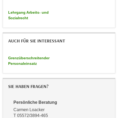
n
b
p
e
Lehrgang Arbeits- und
e
r
Sozialrecht
r
h
s
i
o
n
n
AUCH FÜR SIE INTERESSANT
a
e
u
n
s
Grenzüberschreitender
b
e
Personaleinsatz
e
i
z
n
o
e
g
SIE HABEN FRAGEN?
a
e
n
n
g
Persönliche Beratung
e
e
n
Carmen Loacker
n
T 05572/3894-465
D
e