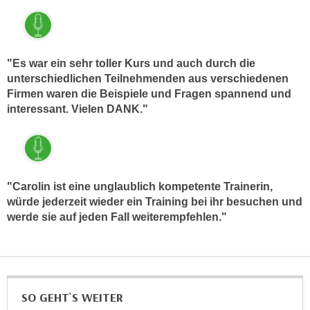
u
d
z
i
e
e
i
"Es war ein sehr toller Kurs und auch durch die
C
g
unterschiedlichen Teilnehmenden aus verschiedenen
o
e
Firmen waren die Beispiele und Fragen spannend und
o
n
interessant. Vielen DANK."
k
.
i
U
e
m
s
I
e
"Carolin ist eine unglaublich kompetente Trainerin,
h
r
würde jederzeit wieder ein Training bei ihr besuchen und
n
h
werde sie auf jeden Fall weiterempfehlen."
e
o
n
b
d
e
a
n
r
SO GEHT`S WEITER
e
ü