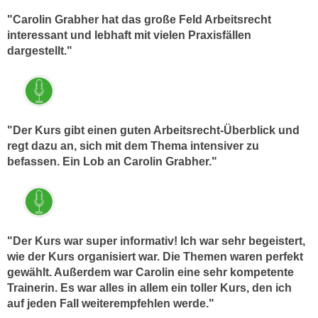
n
e
"Carolin Grabher hat das große Feld Arbeitsrecht
,
l
interessant und lebhaft mit vielen Praxisfällen
g
e
dargestellt."
e
v
l
a
a
n
n
t
g
"Der Kurs gibt einen guten Arbeitsrecht-Überblick und
e
regt dazu an, sich mit dem Thema intensiver zu
e
I
befassen. Ein Lob an Carolin Grabher."
n
n
I
h
h
a
r
l
e
t
"Der Kurs war super informativ! Ich war sehr begeistert,
d
e
wie der Kurs organisiert wa
r. Die Themen waren perfekt
u
a
gewählt. Außerdem war Carolin eine sehr kompetente
r
Trainerin. Es war alles in allem ein toller Kurs, den ich
n
c
auf jeden Fall weiterempfehlen werde."
z
h