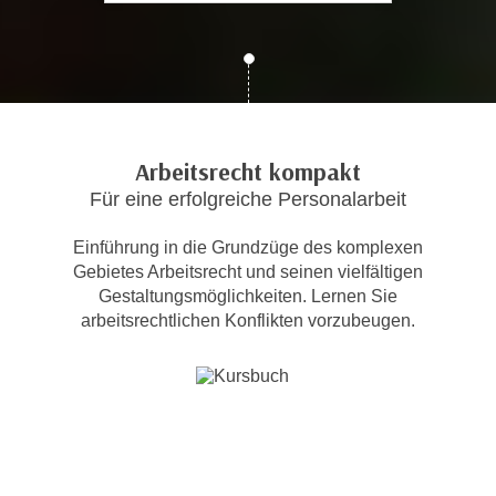
c
i
h
m
t
m
e
u
n
n
S
g
Arbeitsrecht kompakt
i
v
Für eine erfolgreiche Personalarbeit
e
e
,
r
Einführung in die Grundzüge des komplexen
d
w
Gebietes Arbeitsrecht und seinen vielfältigen
a
e
Gestaltungsmöglichkeiten. Lernen Sie
s
n
arbeitsrechtlichen Konflikten vorzubeugen.
s
d
w
e
i
n
r
w
a
i
u
r
c