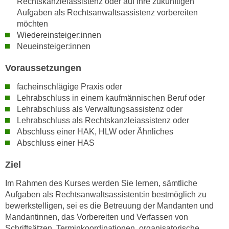
Rechtskanzleiassistenz oder auf ihre zukünftigen
n
i
Aufgaben als Rechtsanwaltsassistenz vorbereiten
S
möchten
c
i
Wiedereinsteiger:innen
h
e
Neueinsteiger:innen
n
a
i
u
Voraussetzungen
c
f
h
facheinschlägige Praxis oder
„
t
Lehrabschluss in einem kaufmännischen Beruf oder
A
Lehrabschluss als Verwaltungsassistenz oder
d
l
Lehrabschluss als Rechtskanzleiassistenz oder
e
l
Abschluss einer HAK, HLW oder Ähnliches
m
e
Abschluss einer HAS
D
a
a
k
Ziel
t
z
Im Rahmen des Kurses werden Sie lernen, sämtliche
e
e
Aufgaben als Rechtsanwaltsassistent:in bestmöglich zu
n
p
bewerkstelligen, sei es die Betreuung der Mandanten und
s
t
Mandantinnen, das Vorbereiten und Verfassen von
c
i
Schriftsätzen, Terminkoordinationen, organisatorische