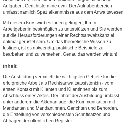
h
e
Aufgaben, Gerichtstermine uvm. Der Aufgabenbereich
u
r
umfasst nämlich Spezialkenntnisse aus dem Anwaltswesen.
t
e
z
Mit diesem Kurs wird es Ihnen gelingen, Ihre:n
n
Arbeitgeber:in bestmöglich zu unterstützen und Sie werden
a
“
auf die Herausforderungen einer Rechtsanwaltskanzlei
b
k
optimal gerüstet sein. Um das theoretische Wissen zu
k
l
festigen, ist es notwendig, praktische Beispiele zu
o
i
bearbeiten und zu verstehen. Genau das werden wir tun!
m
c
m
Inhalt
k
e
e
Die Ausbildung vermittelt die wichtigsten Gebiete für die
n
n
erfolgreiche Arbeit als Rechtsanwaltsassistent:in - vom
z
,
ersten Kontakt mit Klienten und Klientinnen bis zum
w
v
Abschluss eines Aktes. Der Inhalt der Ausbildung umfasst
i
e
unter anderem die Aktenanlage, die Kommunikation mit
s
r
Mandanten und Mandantinnen, Gerichten und Behörden,
c
w
die Erstellung von verschiedensten Schriftsätzen und
h
Abfragen der öffentlichen Register:
e
e
n