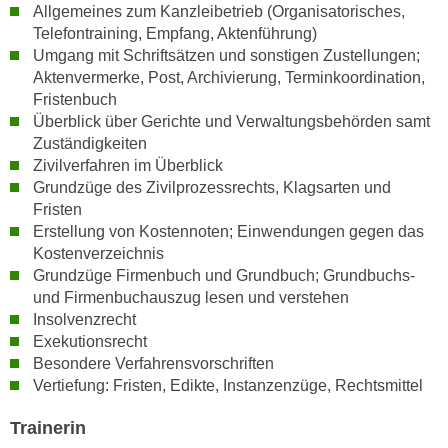
Allgemeines zum Kanzleibetrieb (Organisatorisches,
n
d
Telefontraining, Empfang, Aktenführung)
E
e
Umgang mit Schriftsätzen und sonstigen Zustellungen;
U
n
Aktenvermerke, Post, Archivierung, Terminkoordination,
-
w
Fristenbuch
U
i
Überblick über Gerichte und Verwaltungsbehörden samt
S
r
Zuständigkeiten
A
Zivilverfahren im Überblick
z
u
Grundzüge des Zivilprozessrechts, Klagsarten und
i
n
Fristen
e
t
Erstellung von Kostennoten; Einwendungen gegen das
l
Kostenverzeichnis
e
o
Grundzüge Firmenbuch und Grundbuch; Grundbuchs-
r
r
und Firmenbuchauszug lesen und verstehen
w
i
Insolvenzrecht
o
e
Exekutionsrecht
r
n
Besondere Verfahrensvorschriften
f
t
Vertiefung: Fristen, Edikte, Instanzenzüge, Rechtsmittel
e
i
n
Trainerin
e
h