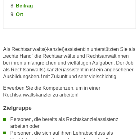
e
Beitrag
e
n
Ort
n
e
o
i
t
n
w
s
e
Als Rechtsanwalts(-kanzlei)assistent:in unterstützten Sie als
e
n
„rechte Hand“ die Rechtsanwälte und Rechtsanwältinnen
t
d
bei ihren umfangreichen und vielfältigen Aufgaben. Der Job
z
i
als Rechtsanwalts(-kanzlei)assistent:in ist ein angesehener
e
g
Ausbildungsberuf mit Zukunft und sehr vielschichtig.
n
s
,
Erwerben Sie die Kompetenzen, um in einer
i
w
Rechtsanwaltskanzlei zu arbeiten!
n
e
d
Zielgruppe
l
.
c
W
Personen, die bereits als Rechtskanzleiassistenz
h
arbeiten oder
e
e
Personen, die sich auf ihren Lehrabschluss als
n
s