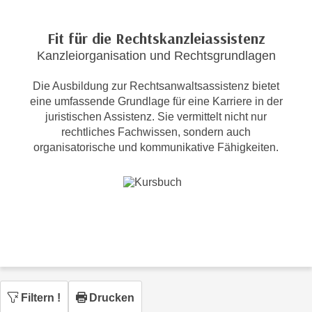
c
i
h
m
Fit für die Rechtskanzleiassistenz
t
m
Kanzleiorganisation und Rechtsgrundlagen
e
u
n
n
Die Ausbildung zur Rechtsanwaltsassistenz bietet
S
g
eine umfassende Grundlage für eine Karriere in der
i
v
juristischen Assistenz. Sie vermittelt nicht nur
e
rechtliches Fachwissen, sondern auch
e
,
organisatorische und kommunikative Fähigkeiten.
r
d
w
a
e
s
n
s
d
w
e
i
n
r
w
a
i
u
Filtern
!
Drucken
r
c