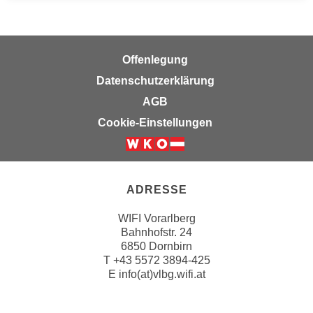
u
d
z
i
e
e
i
Offenlegung
C
g
Datenschutzerklärung
o
e
o
AGB
n
k
.
Cookie-Einstellungen
i
U
e
m
s
I
e
h
ADRESSE
r
n
h
WIFI Vorarlberg
e
Bahnhofstr. 24
o
n
6850 Dornbirn
b
d
T
+43 5572 3894-425
e
a
E
info(at)vlbg.wifi.at
n
r
e
ü