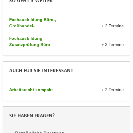
SO GEHT`S WEITER
k
z
i
w
e
e
Fachausbildung Büro-,
-
c
Großhandel-
+ 2 Termine
S
k
e
Fachausbildung
e
Zusatzprüfung Büro
+ 3 Termine
t
n
z
u
u
n
n
d
AUCH FÜR SIE INTERESSANT
g
u
z
m
u
Arbeitsrecht kompakt
+ 2 Termine
f
s
ü
t
r
i
S
SIE HABEN FRAGEN?
m
i
m
e
e
r