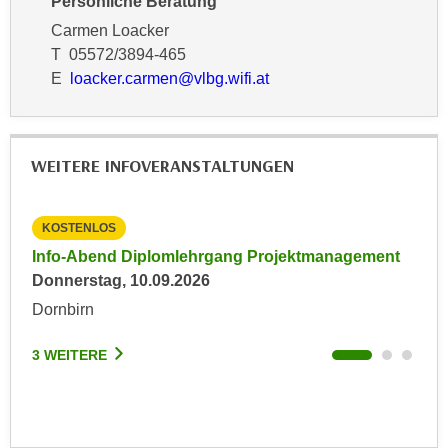
Persönliche Beratung
n
e
Carmen Loacker
,
l
T 05572/3894-465
g
e
E
loacker.carmen@vlbg.wifi.at
e
v
l
a
a
n
n
WEITERE INFOVERANSTALTUNGEN
t
g
e
e
I
KOSTENLOS
KO
n
n
I
Info-Abend Diplomlehrgang Projektmanagement
Inp
h
h
Donnerstag, 10.09.2026
Frei
a
r
Dornbirn
Son
l
e
t
d
3 WEITERE
3 W
e
u
a
r
n
c
z
h