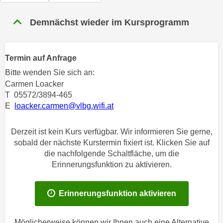
n
h
u
Demnächst wieder im Kursprogramm
C
r
o
C
o
o
Termin auf Anfrage
k
o
i
Bitte wenden Sie sich an:
k
e
Carmen Loacker
i
T 05572/3894-465
s
e
E
loacker.carmen@vlbg.wifi.at
v
s
o
,
n
Derzeit ist kein Kurs verfügbar. Wir informieren Sie gerne,
d
sobald der nächste Kurstermin fixiert ist. Klicken Sie auf
U
i
die nachfolgende Schaltfläche, um die
S
e
Erinnerungsfunktion zu aktivieren.
-
f
a
ü
m
Erinnerungsfunktion aktivieren
r
e
d
r
i
Möglicherweise können wir Ihnen auch eine Alternative