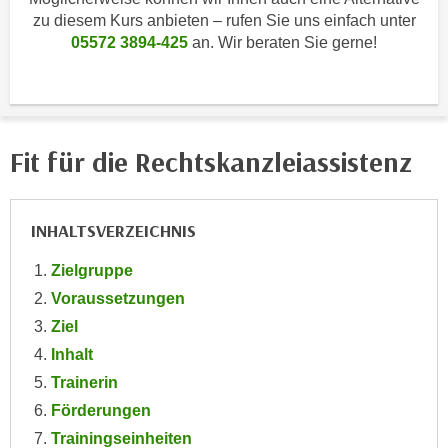
i
e
zu diesem Kurs anbieten – rufen Sie uns einfach unter
k
F
05572 3894-425
an. Wir beraten Sie gerne!
a
u
n
n
i
k
s
t
c
Fit für die Rechtskanzleiassistenz
i
h
o
e
n
n
INHALTSVERZEICHNIS
d
U
e
Zielgruppe
n
r
t
Voraussetzungen
W
e
Ziel
e
r
b
Inhalt
n
s
Trainerin
e
e
Förderungen
h
i
Trainingseinheiten
m
t