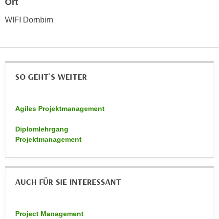
Ort
r
a
t
WIFI Dornbirn
b
e
e
C
n
o
.
o
W
k
SO GEHT`S WEITER
e
i
n
e
n
Agiles Projektmanagement
s
S
z
i
Diplomlehrgang
u
Projektmanagement
e
A
d
n
e
a
r
l
AUCH FÜR SIE INTERESSANT
C
y
o
s
o
Project Management
e