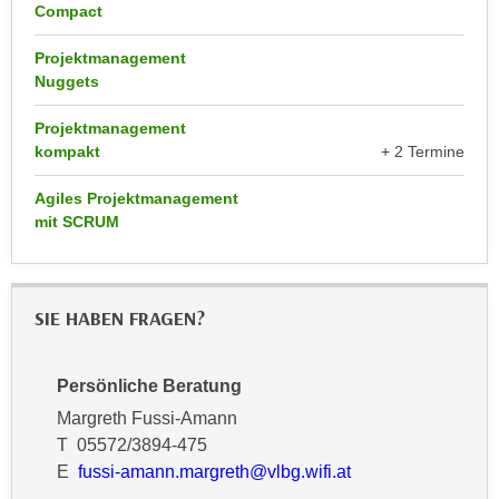
k
Compact
z
i
w
Projektmanagement
e
e
Nuggets
-
c
S
k
Projektmanagement
e
e
kompakt
+ 2 Termine
t
n
z
Agiles Projektmanagement
u
u
mit SCRUM
n
n
d
g
u
z
m
SIE HABEN FRAGEN?
u
f
s
ü
t
Persönliche Beratung
r
i
S
Margreth Fussi-Amann
m
i
T 05572/3894-475
m
e
E
fussi-amann.margreth@vlbg.wifi.at
e
r