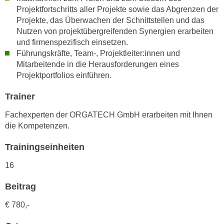
n
Projektfortschritts aller Projekte sowie das Abgrenzen der
d
E
Projekte, das Überwachen der Schnittstellen und das
e
Nutzen von projektübergreifenden Synergien erarbeiten
U
n
und firmenspezifisch einsetzen.
-
w
Führungskräfte, Team-, Projektleiter:innen und
U
i
Mitarbeitende in die Herausforderungen eines
S
r
Projektportfolios einführen.
A
z
u
i
Trainer
n
e
Fachexperten der ORGATECH GmbH erarbeiten mit Ihnen
t
l
die Kompetenzen.
e
o
r
r
Trainingseinheiten
w
i
o
16
e
r
n
Beitrag
f
t
e
i
€ 780,-
n
e
h