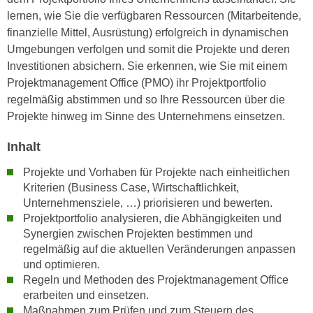
h
e
lernen, wie Sie die verfügbaren Ressourcen (Mitarbeitende,
u
r
finanzielle Mittel, Ausrüstung) erfolgreich in dynamischen
t
e
Umgebungen verfolgen und somit die Projekte und deren
z
n
Investitionen absichern. Sie erkennen, wie Sie mit einem
a
“
Projektmanagement Office (PMO) ihr Projektportfolio
b
k
regelmäßig abstimmen und so Ihre Ressourcen über die
k
l
Projekte hinweg im Sinne des Unternehmens einsetzen.
o
i
m
c
Inhalt
m
k
Projekte und Vorhaben für Projekte nach einheitlichen
e
e
Kriterien (Business Case, Wirtschaftlichkeit,
n
n
Unternehmensziele, …) priorisieren und bewerten.
z
,
Projektportfolio analysieren, die Abhängigkeiten und
w
v
Synergien zwischen Projekten bestimmen und
i
e
regelmäßig auf die aktuellen Veränderungen anpassen
s
r
und optimieren.
c
w
Regeln und Methoden des Projektmanagement Office
h
erarbeiten und einsetzen.
e
e
Maßnahmen zum Prüfen und zum Steuern des
n