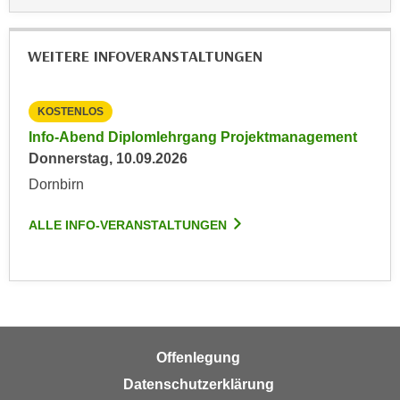
n
e
,
l
WEITERE INFOVERANSTALTUNGEN
g
e
e
v
l
a
KOSTENLOS
a
n
Info-Abend Diplomlehrgang Projektmanagement
n
t
Donnerstag, 10.09.2026
g
e
Dornbirn
e
I
n
n
ALLE INFO-VERANSTALTUNGEN
I
h
h
a
r
l
e
t
d
e
u
a
r
Offenlegung
n
c
Datenschutzerklärung
z
h