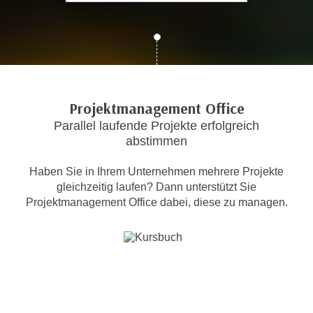
c
i
h
m
t
m
e
u
n
n
S
g
Projektmanagement Office
i
v
Parallel laufende Projekte erfolgreich
e
e
abstimmen
,
r
d
w
Haben Sie in Ihrem Unternehmen mehrere Projekte
a
e
gleichzeitig laufen? Dann unterstützt Sie
s
n
Projektmanagement Office dabei, diese zu managen.
s
d
w
e
i
n
r
w
a
i
u
r
c