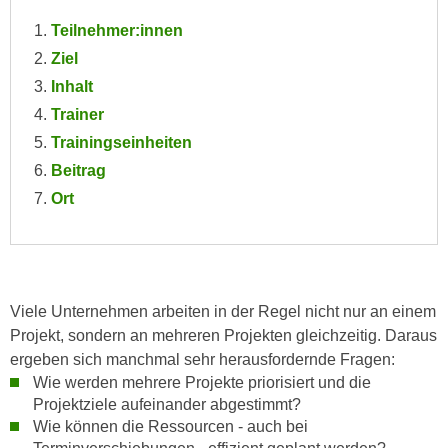
e
e
Teilnehmer:innen
n
n
Ziel
e
o
Inhalt
i
t
n
Trainer
w
s
Trainingseinheiten
e
e
n
Beitrag
t
d
Ort
z
i
e
g
n
s
,
i
w
n
Viele Unternehmen arbeiten in der Regel nicht nur an einem
e
d
Projekt, sondern an mehreren Projekten gleichzeitig. Daraus
l
.
ergeben sich manchmal sehr herausfordernde Fragen:
c
Wie werden mehrere Projekte priorisiert und die
W
h
Projektziele aufeinander abgestimmt?
e
e
Wie können die Ressourcen - auch bei
n
s