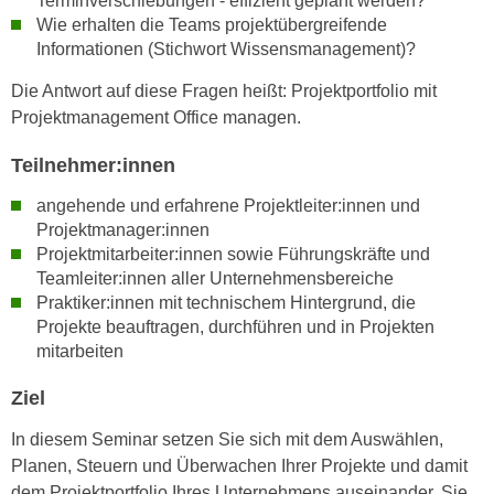
Terminverschiebungen - effizient geplant werden?
n
Wie erhalten die Teams projektübergreifende
i
S
Informationen (Stichwort Wissensmanagement)?
c
i
h
e
Die Antwort auf diese Fragen heißt: Projektportfolio mit
n
a
Projektmanagement Office managen.
i
u
c
Teilnehmer:innen
f
h
„
angehende und erfahrene Projektleiter:innen und
t
A
Projektmanager:innen
d
l
Projektmitarbeiter:innen sowie Führungskräfte und
e
l
Teamleiter:innen aller Unternehmensbereiche
m
e
Praktiker:innen mit technischem Hintergrund, die
D
a
Projekte beauftragen, durchführen und in Projekten
a
mitarbeiten
k
t
z
e
Ziel
e
n
p
In diesem Seminar setzen Sie sich mit dem Auswählen,
s
t
Planen, Steuern und Überwachen Ihrer Projekte und damit
c
i
dem Projektportfolio Ihres Unternehmens auseinander. Sie