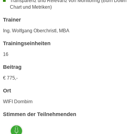
Transparenz und Relevanz von Monitoring (Burn Down
n
d
Chart und Metriken)
E
e
U
Trainer
n
-
w
Ing. Wolfgang Oberchristl, MBA
U
i
S
r
Trainingseinheiten
A
z
16
u
i
n
e
Beitrag
t
l
e
€ 775,-
o
r
r
Ort
w
i
o
e
WIFI Dornbirn
r
n
f
Stimmen der Teilnehmenden
t
e
i
n
e
h