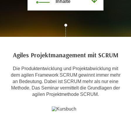
Inhalte
c
i
h
m
t
m
e
u
n
n
S
g
i
v
e
Agiles Projektmanagement mit SCRUM
e
,
r
d
Die Produktentwicklung und Projektabwicklung mit
w
a
dem agilen Framework SCRUM gewinnt immer mehr
e
an Bedeutung. Dabei ist SCRUM mehr als nur eine
s
n
Methode. Das Seminar vermittelt die Grundlagen der
s
d
agilen Projektmethode SCRUM.
w
e
i
n
r
w
a
i
u
r
c