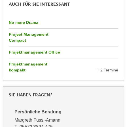
k
AUCH FÜR SIE INTERESSANT
z
i
w
e
e
-
No more Drama
c
S
k
Project Management
e
e
Compact
t
n
z
u
Projektmanagement Office
u
n
n
Projektmanagement
d
g
kompakt
+ 2 Termine
u
z
m
u
f
s
ü
SIE HABEN FRAGEN?
t
r
i
S
m
Persönliche Beratung
i
m
e
Margreth Fussi-Amann
e
r
T 05572/3894-475