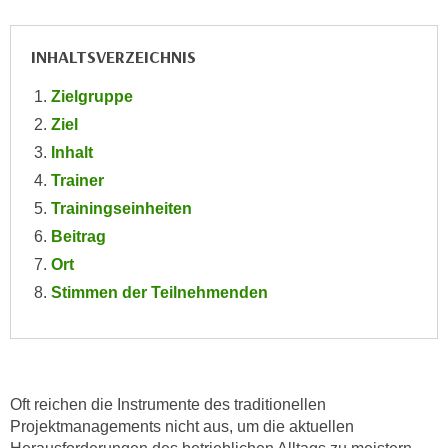
e
e
n
n
INHALTSVERZEICHNIS
e
o
i
t
Zielgruppe
n
w
Ziel
s
e
Inhalt
e
n
Trainer
t
d
z
Trainingseinheiten
i
e
Beitrag
g
n
s
Ort
,
i
Stimmen der Teilnehmenden
w
n
e
d
l
.
c
W
h
Oft reichen die Instrumente des traditionellen
e
e
Projektmanagements nicht aus, um die aktuellen
n
s