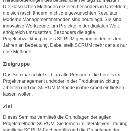
Herausforderungen des betrieblichen Alltags zu meistern.
n
Die klassischen Methoden erzielen besonders in Umfeldern,
i
S
die sich rasch ändern, nicht die gewünschten Resultate.
c
i
Moderne Managementmethoden sind heute agil. Sie sind
h
e
innovative Werkzeuge, um Projekte in der digitalen Welt
n
a
erfolgreich umzusetzen. Besonders die agile
i
u
Projektabwicklung mittels SCRUM gewann in den letzten
c
f
Jahren an Bedeutung. Dabei stellt SCRUM mehr dar als nur
h
„
eine Methode.
t
A
d
Zielgruppe
l
e
l
Das Seminar richtet sich an alle Personen, die bereits im
m
e
Projektmanagement und/oder in der Produktentwicklung
D
a
arbeiten und die SCRUM-Methode in ihre Arbeit einfließen
a
k
lassen wollen.
t
z
e
Ziel
e
n
p
Dieses Seminar vermittelt die Grundlagen der agilen
s
t
Projektmethode SCRUM.
Sie lernen im interaktiven Training
c
i
sämtliche SCRUM-Fachbegriffe und die Grundlagen der