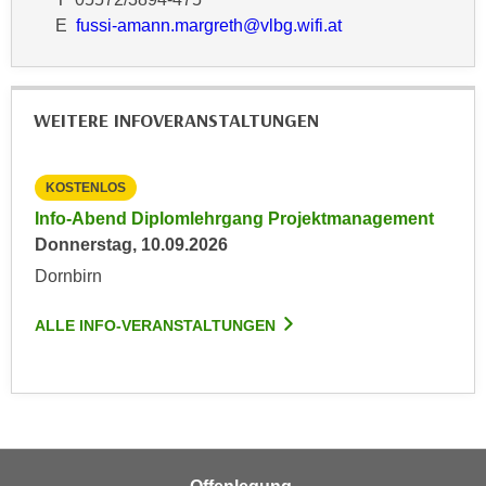
n
e
E
fussi-amann.margreth@vlbg.wifi.at
,
l
g
e
e
v
WEITERE INFOVERANSTALTUNGEN
l
a
a
n
n
t
KOSTENLOS
g
e
Info-Abend Diplomlehrgang Projektmanagement
e
I
Donnerstag, 10.09.2026
n
n
Dornbirn
I
h
h
a
ALLE INFO-VERANSTALTUNGEN
r
l
e
t
d
e
u
a
r
n
c
z
h