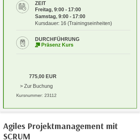
i
ZEIT
e
Freitag, 9:00 - 17:00
k
F
Samstag, 9:00 - 17:00
a
u
Kursdauer: 16 (Trainingseinheiten)
n
n
i
k
DURCHFÜHRUNG
s
t
Präsenz Kurs
c
i
h
o
e
n
n
d
775,00 EUR
U
e
n
> Zur Buchung
r
t
W
Kursnummer: 23112
e
e
r
b
n
s
e
Agiles Projektmanagement mit
e
h
i
SCRUM
m
t