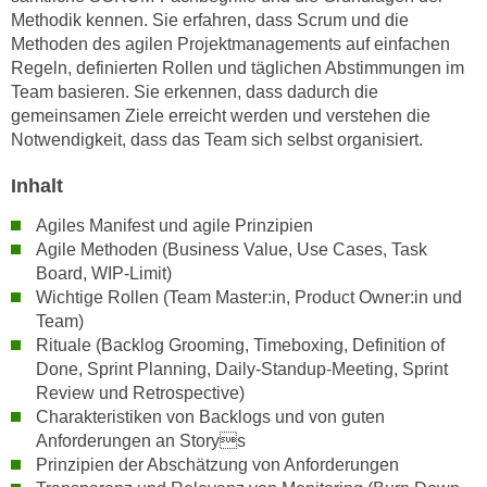
h
e
Methodik kennen. Sie erfahren, dass Scrum und die
u
r
Methoden des agilen Projektmanagements auf einfachen
t
Regeln, definierten Rollen und täglichen Abstimmungen im
e
z
Team basieren. Sie erkennen, dass dadurch die
n
a
gemeinsamen Ziele erreicht werden und verstehen die
“
b
Notwendigkeit, dass das Team sich selbst organisiert.
k
k
l
Inhalt
o
i
m
c
Agiles Manifest und agile Prinzipien
m
Agile Methoden (Business Value, Use Cases, Task
k
e
Board, WIP-Limit)
e
n
Wichtige Rollen (Team Master:in, Product Owner:in und
n
z
Team)
,
Rituale (Backlog Grooming, Timeboxing, Definition of
w
v
Done, Sprint Planning, Daily-Standup-Meeting, Sprint
i
e
Review und Retrospective)
s
r
Charakteristiken von Backlogs und von guten
c
w
Anforderungen an Storys
h
e
Prinzipien der Abschätzung von Anforderungen
e
n