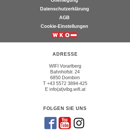
Offenlegung
u
d
Datenschutzerklärung
z
i
e
AGB
e
i
Cookie-Einstellungen
C
g
o
e
o
n
k
.
ADRESSE
i
U
e
m
WIFI Vorarlberg
s
I
Bahnhofstr. 24
e
6850 Dornbirn
h
r
T
+43 5572 3894-425
n
E
info(at)vlbg.wifi.at
h
e
o
n
b
d
FOLGEN SIE UNS
e
a
n
r
e
Folgen sie un
Folgen sie 
Folgen si
ü