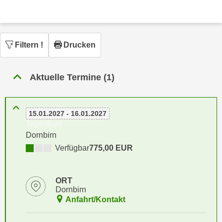
n
h
u
C
r
o
C
Filtern
!
Drucken
o
o
k
o
i
k
Aktuelle Termine (1)
e
i
s
e
v
s
15.01.2027 - 16.01.2027
o
,
Tageskurs
n
d
Dornbirn
U
i
Verfügbar
775,00 EUR
S
e
-
f
a
ORT
ü
Dornbirn
m
r
Anfahrt/Kontakt
e
d
r
i