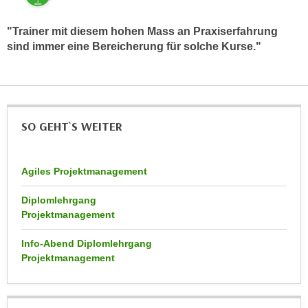
r
a
t
"Trainer mit diesem hohen Mass an Praxiserfahrung
b
e
sind immer eine Bereicherung für solche Kurse."
e
C
n
o
.
o
W
k
e
i
SO GEHT`S WEITER
n
e
n
s
S
z
Agiles Projektmanagement
i
u
e
Diplomlehrgang
A
d
Projektmanagement
n
e
a
Info-Abend Diplomlehrgang
r
l
Projektmanagement
C
y
o
s
o
e