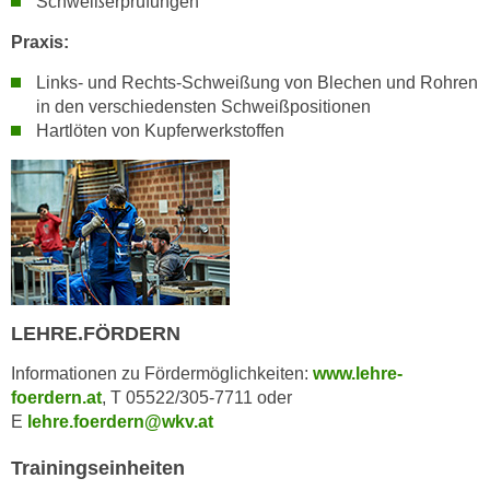
Schweißerprüfungen
h
e
u
Praxis:
r
t
e
Links- und Rechts-Schweißung von Blechen und Rohren
z
n
in den verschiedensten Schweißpositionen
a
“
Hartlöten von Kupferwerkstoffen
b
k
k
l
o
i
m
c
m
k
e
e
n
n
z
,
LEHRE.FÖRDERN
w
v
Informationen zu Fördermöglichkeiten:
www.lehre-
i
e
foerdern.at
, T 05522/305-7711 oder
s
r
E
lehre.foerdern@wkv.at
c
w
h
e
Trainingseinheiten
e
n