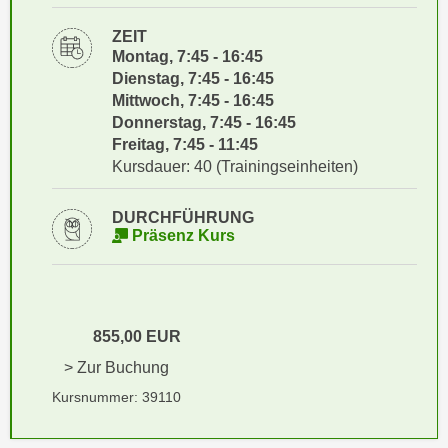
i
e
k
ZEIT
F
a
Montag, 7:45 - 16:45
u
Dienstag, 7:45 - 16:45
n
n
Mittwoch, 7:45 - 16:45
i
k
Donnerstag, 7:45 - 16:45
s
t
Freitag, 7:45 - 11:45
c
i
Kursdauer: 40 (Trainingseinheiten)
h
o
e
n
DURCHFÜHRUNG
n
d
Präsenz Kurs
U
e
n
r
t
W
e
e
855,00 EUR
r
b
n
> Zur Buchung
s
e
Kursnummer: 39110
e
h
i
m
t