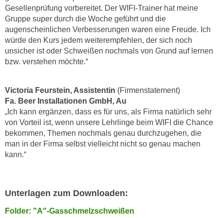
r
Gesellenprüfung vorbereitet. Der WIFI-Trainer hat meine
a
t
Gruppe super durch die Woche geführt und die
b
e
augenscheinlichen Verbesserungen waren eine Freude. Ich
e
C
würde den Kurs jedem weiterempfehlen, der sich noch
n
o
unsicher ist oder Schweißen nochmals von Grund auf lernen
.
bzw. verstehen möchte.“
o
W
k
e
i
Victoria Feurstein, Assistentin
(Firmenstatement)
n
e
Fa. Beer Installationen GmbH, Au
n
s
„Ich kann ergänzen, dass es für uns, als Firma natürlich sehr
S
z
von Vorteil ist, wenn unsere Lehrlinge beim WIFI die Chance
i
u
bekommen, Themen nochmals genau durchzugehen, die
e
A
man in der Firma selbst vielleicht nicht so genau machen
d
kann.“
n
e
a
r
l
C
y
Unterlagen zum Downloaden:
o
s
o
Folder: "A"-Gasschmelzschweißen
e