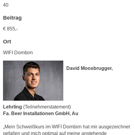
n
40
d
E
e
Beitrag
U
n
-
w
€ 855,-
U
i
S
Ort
r
A
z
WIFI Dornbirn
u
i
n
e
David Moosbrugger,
t
l
e
o
r
r
w
i
o
e
r
Lehrling
(Teilnehmerstatement)
n
f
Fa. Beer Installationen GmbH, Au
t
e
i
„Mein Schweißkurs im WIFI Dornbirn hat mir ausgezeichnet
n
e
gefallen und mich optimal auf meine anstehende
h