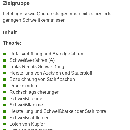
n
Zielgruppe
i
S
c
Lehrlinge sowie Quereinsteiger:innen mit keinen oder
i
geringen Schweißkenntnissen.
h
e
n
a
Inhalt
i
u
c
Theorie:
f
h
„
Unfallverhütung und Brandgefahren
t
A
Schweißverfahren (A)
d
l
Links-Rechts-Schweißung
e
l
Herstellung von Azetylen und Sauerstoff
m
e
Bezeichnung von Stahlflaschen
D
a
Druckminderer
a
Rückschlagsicherungen
k
t
Schweißbrenner
z
e
Schweißflamme
e
n
Herstellung und Schweißbarkeit der Stahlrohre
p
Schweißnahtfehler
s
t
Löten von Kupfer
c
i