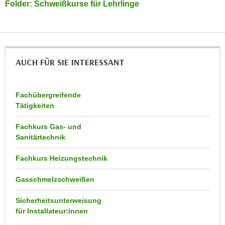
k
Folder: Schweißkurse für Lehrlinge
z
i
w
e
e
-
c
S
k
AUCH FÜR SIE INTERESSANT
e
e
t
n
z
u
Fachübergreifende
u
n
Tätigkeiten
n
d
g
Fachkurs Gas- und
u
z
Sanitärtechnik
m
u
f
Fachkurs Heizungstechnik
s
ü
t
r
Gasschmelzschweißen
i
S
m
i
Sicherheitsunterweisung
m
für Installateur:innen
e
e
r