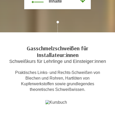
Inhalte
c
i
h
m
t
m
e
u
n
n
S
g
i
v
e
Gasschmelzschweißen für
e
,
Installateur:innen
r
d
Schweißkurs für Lehrlinge und Einsteiger:innen
w
a
e
s
Praktisches Links- und Rechts-Schweißen von
n
s
Blechen und Rohren, Hartlöten von
d
Kupferwerkstoffen sowie grundlegendes
w
e
theoretisches Schweißwissen.
i
n
r
w
a
i
u
r
c