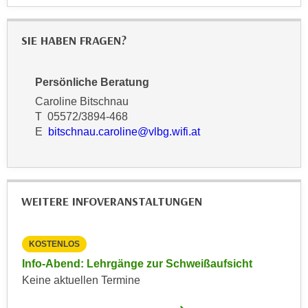
n
e
,
l
SIE HABEN FRAGEN?
g
e
e
v
l
a
Persönliche Beratung
a
n
Caroline Bitschnau
n
t
T 05572/3894-468
g
e
E
bitschnau.caroline@vlbg.wifi.at
e
I
n
n
I
h
h
a
WEITERE INFOVERANSTALTUNGEN
r
l
e
t
d
KOSTENLOS
e
u
a
Info-Abend: Lehrgänge zur Schweißaufsicht
r
n
Keine aktuellen Termine
c
z
h