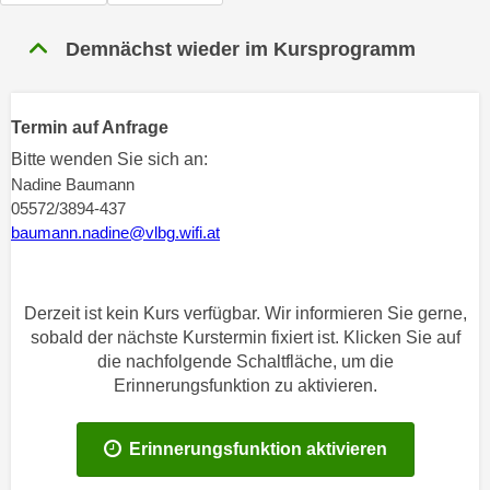
n
h
u
Demnächst wieder im Kursprogramm
C
r
o
C
o
o
Termin auf Anfrage
k
o
i
Bitte wenden Sie sich an:
k
e
Nadine Baumann
i
s
05572/3894-437
e
baumann.nadine@vlbg.wifi.at
v
s
o
,
n
d
Derzeit ist kein Kurs verfügbar. Wir informieren Sie gerne,
U
i
sobald der nächste Kurstermin fixiert ist. Klicken Sie auf
S
e
die nachfolgende Schaltfläche, um die
-
f
Erinnerungsfunktion zu aktivieren.
a
ü
m
r
e
Erinnerungsfunktion aktivieren
d
r
i