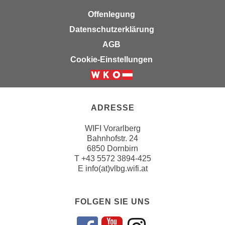
k
z
Offenlegung
i
w
e
Datenschutzerklärung
e
-
c
AGB
S
k
Cookie-Einstellungen
e
e
t
n
z
u
u
n
ADRESSE
n
d
g
u
WIFI Vorarlberg
z
Bahnhofstr. 24
m
u
6850 Dornbirn
f
T
+43 5572 3894-425
s
ü
E
info(at)vlbg.wifi.at
t
r
i
S
m
i
FOLGEN SIE UNS
m
e
e
r