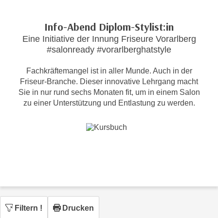
c
i
h
m
Info-Abend Diplom-Stylist:in
t
m
Eine Initiative der Innung Friseure Vorarlberg
e
u
#salonready #vorarlberghatstyle
n
n
S
g
Fachkräftemangel ist in aller Munde. Auch in der
i
v
Friseur-Branche. Dieser innovative Lehrgang macht
e
Sie in nur rund sechs Monaten fit, um in einem Salon
e
,
zu einer Unterstützung und Entlastung zu werden.
r
d
w
a
e
s
n
s
d
w
e
i
n
r
w
a
i
u
Filtern
!
Drucken
r
c