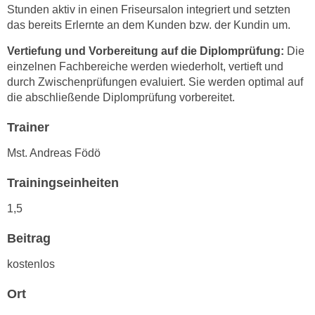
h
Stunden aktiv in einen Friseursalon integriert und setzten
e
u
das bereits Erlernte an dem Kunden bzw. der Kundin um.
r
t
e
Vertiefung und Vorbereitung auf die Diplomprüfung:
Die
z
n
einzelnen Fachbereiche werden wiederholt, vertieft und
a
“
durch Zwischenprüfungen evaluiert. Sie werden optimal auf
b
k
die abschließende Diplomprüfung vorbereitet.
k
l
o
Trainer
i
m
c
Mst. Andreas Födö
m
k
e
e
Trainingseinheiten
n
n
z
1,5
,
w
v
Beitrag
i
e
s
r
kostenlos
c
w
h
Ort
e
e
n