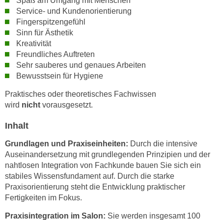
Spaß am Umgang mit Menschen
n
Service- und Kundenorientierung
i
S
Fingerspitzengefühl
c
i
Sinn für Ästhetik
h
e
Kreativität
n
a
Freundliches Auftreten
i
u
Sehr sauberes und genaues Arbeiten
c
f
Bewusstsein für Hygiene
h
„
t
Praktisches oder theoretisches Fachwissen
A
wird
nicht
vorausgesetzt.
d
l
e
l
Inhalt
m
e
D
Grundlagen und Praxiseinheiten:
Durch die intensive
a
a
Auseinandersetzung mit grundlegenden Prinzipien und der
k
t
nahtlosen Integration von Fachkunde bauen Sie sich ein
z
stabiles Wissensfundament auf. Durch die starke
e
e
Praxisorientierung steht die Entwicklung praktischer
n
p
Fertigkeiten im Fokus.
s
t
c
i
Praxisintegration im Salon:
Sie werden insgesamt 100