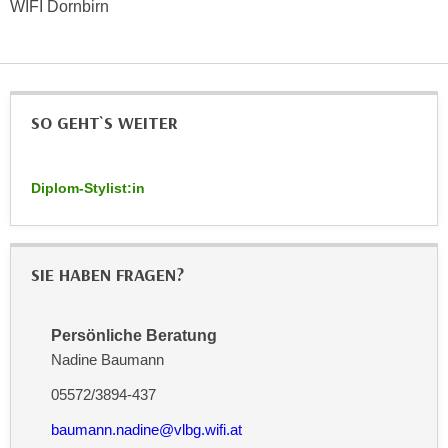
WIFI Dornbirn
n
d
E
e
U
n
-
w
U
i
SO GEHT`S WEITER
S
r
A
z
u
Diplom-Stylist:in
i
n
e
t
l
e
o
SIE HABEN FRAGEN?
r
r
w
i
o
e
Persönliche Beratung
r
n
Nadine Baumann
f
t
05572/3894-437
e
i
n
baumann.nadine@vlbg.wifi.at
e
h