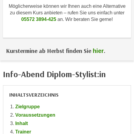
i
e
Möglicherweise können wir Ihnen auch eine Alternative
k
F
zu diesem Kurs anbieten – rufen Sie uns einfach unter
a
u
05572 3894-425
an. Wir beraten Sie gerne!
n
n
i
k
s
t
c
i
Kurstermine ab Herbst finden Sie
.
hier
h
o
e
n
n
d
Info-Abend Diplom-Stylist:in
U
e
n
r
t
W
INHALTSVERZEICHNIS
e
e
r
b
Zielgruppe
n
s
Voraussetzungen
e
e
Inhalt
h
i
m
Trainer
t