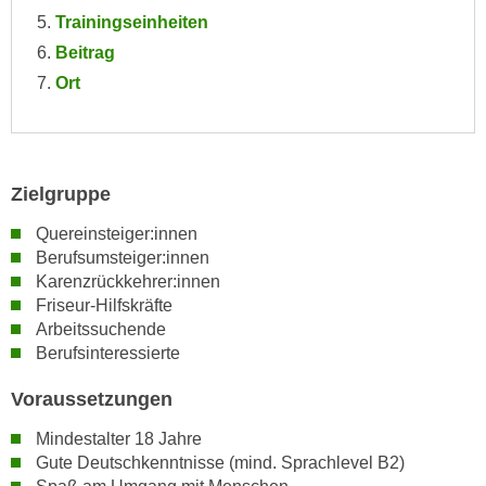
e
Trainingseinheiten
e
n
n
Beitrag
e
o
Ort
i
t
n
w
s
e
e
n
Zielgruppe
t
d
z
i
Quereinsteiger:innen
e
Berufsumsteiger:innen
g
n
Karenzrückkehrer:innen
s
,
Friseur-Hilfskräfte
i
w
Arbeitssuchende
n
Berufsinteressierte
e
d
l
.
Voraussetzungen
c
W
h
Mindestalter 18 Jahre
e
e
Gute Deutschkenntnisse (mind. Sprachlevel B2)
n
s