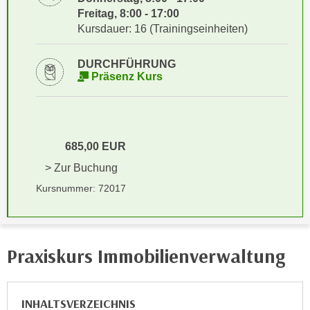
i
e
Freitag, 8:00 - 17:00
k
F
Kursdauer: 16 (Trainingseinheiten)
a
u
n
n
DURCHFÜHRUNG
i
Präsenz Kurs
k
s
t
c
i
h
o
e
n
685,00 EUR
n
d
> Zur Buchung
U
e
n
Kursnummer: 72017
r
t
W
e
e
r
b
Praxiskurs Immobilienverwaltung
n
s
e
e
h
i
INHALTSVERZEICHNIS
m
t