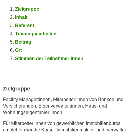
e
e
Zielgruppe
n
n
Inhalt
e
o
Referent
i
t
n
Trainingseinheiten
w
s
Beitrag
e
e
n
Ort
t
d
Stimmen der Teilnehmer:innen
z
i
e
g
n
s
,
i
Zielgruppe
w
n
e
d
Facility Manager:innen, Mitarbeiter:innen von Banken und
l
.
Versicherungen, Eigenverwalter:innen, Haus- und
c
Wohnungseigentümer:innen
W
h
e
Für Mitarbeiter:innen von gewerblichen Immobilienbüros
e
n
empfehlen wir die Kurse "Immobilienmakler- und -verwalter
s