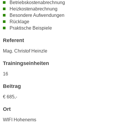
h
Betriebskostenabrechnung
e
Heizkostenabrechnung
u
r
Besondere Aufwendungen
t
e
Rücklage
z
n
Praktische Beispiele
a
“
b
k
Referent
k
l
o
Mag. Christof Heinzle
i
m
c
Trainingseinheiten
m
k
e
16
e
n
n
z
Beitrag
,
w
v
€ 685,-
i
e
s
Ort
r
c
w
WIFI Hohenems
h
e
e
n