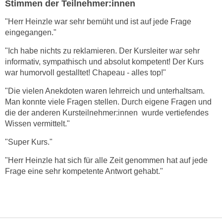
Stimmen der Teilnehmer:innen
n
d
E
"
Herr Heinzle war sehr bemüht und ist auf jede Frage
e
U
eingegangen.
"
n
-
w
"Ich habe n
ichts zu reklamieren. Der Kursleiter war sehr
U
i
informativ, sympathisch und absolut kompetent! Der Kurs
S
r
war humorvoll gestalltet! Chapeau - alles top!
"
A
z
u
"
Die vielen Anekdoten waren lehrreich und unterhaltsam.
i
Man konnte viele Fragen stellen. Durch eigene Fragen und
n
e
die der anderen Kursteilnehmer:innen wurde vertiefendes
t
l
Wissen vermittelt.
"
e
o
r
"
Super Kurs.
"
r
w
i
"
Herr Heinzle hat sich für alle Zeit genommen hat auf jede
o
e
Frage eine sehr kompetente Antwort gehabt.
"
r
n
f
t
e
i
n
e
h