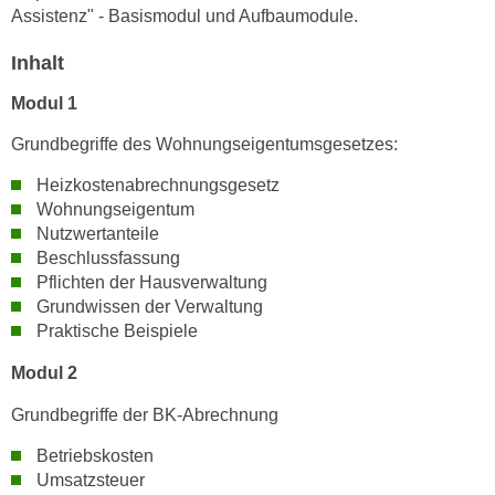
n
Assistenz" - Basismodul und Aufbaumodule.
i
S
c
i
Inhalt
h
e
Modul 1
n
a
i
u
Grundbegriffe des Wohnungseigentumsgesetzes:
c
f
h
Heizkostenabrechnungsgesetz
„
Wohnungseigentum
t
A
Nutzwertanteile
d
l
Beschlussfassung
e
l
Pflichten der Hausverwaltung
m
e
Grundwissen der Verwaltung
D
a
Praktische Beispiele
a
k
t
Modul 2
z
e
e
Grundbegriffe der BK-Abrechnung
n
p
s
Betriebskosten
t
c
Umsatzsteuer
i