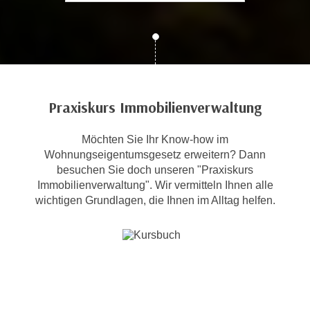
c
i
h
m
t
m
e
u
n
n
S
g
Praxiskurs Immobilienverwaltung
i
v
e
e
Möchten Sie Ihr Know-how im
,
r
Wohnungseigentumsgesetz erweitern? Dann
d
w
besuchen Sie doch unseren "Praxiskurs
a
e
Immobilienverwaltung". Wir vermitteln Ihnen alle
s
n
wichtigen Grundlagen, die Ihnen im Alltag helfen.
s
d
w
e
i
n
r
w
a
i
u
r
c