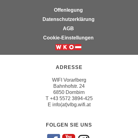
n
e
Offenlegung
,
l
Datenschutzerklärung
g
e
e
AGB
v
l
a
Cookie-Einstellungen
a
n
n
t
g
e
e
I
ADRESSE
n
n
I
WIFI Vorarlberg
h
h
Bahnhofstr. 24
a
6850 Dornbirn
r
l
T
+43 5572 3894-425
e
t
E
info(at)vlbg.wifi.at
d
e
u
a
r
FOLGEN SIE UNS
n
c
z
h