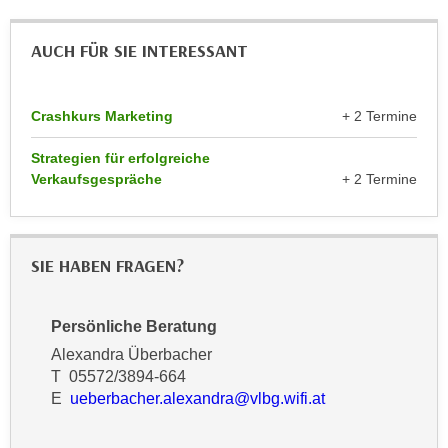
r
a
t
b
AUCH FÜR SIE INTERESSANT
e
e
C
n
o
Crashkurs Marketing
+ 2 Termine
.
o
W
k
Strategien für erfolgreiche
e
i
Verkaufsgespräche
+ 2 Termine
n
e
n
s
S
z
i
SIE HABEN FRAGEN?
u
e
A
d
n
Persönliche Beratung
e
a
Alexandra Überbacher
r
l
T 05572/3894-664
C
y
E
ueberbacher.alexandra@vlbg.wifi.at
o
s
o
e