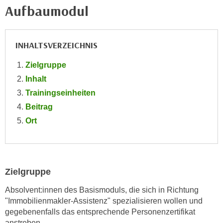
Aufbaumodul
e
e
n
n
e
o
i
INHALTSVERZEICHNIS
t
n
w
Zielgruppe
s
e
Inhalt
e
n
t
Trainingseinheiten
d
z
Beitrag
i
e
g
Ort
n
s
,
i
w
n
e
d
Zielgruppe
l
.
c
Absolvent:innen des Basismoduls, die sich in Richtung
W
h
"Immobilienmakler-Assistenz" spezialisieren wollen und
e
e
gegebenenfalls das entsprechende Personenzertifikat
n
s
anstreben.