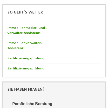
h
e
u
r
SO GEHT`S WEITER
t
e
z
n
a
“
Immobilienmakler- und -
b
k
verwalter-Assistenz
k
l
o
Immobilienverwalter-
i
m
Assistenz
c
m
k
Zertifizierungsprüfung
e
e
n
n
Zertifizierungsprüfung
z
,
w
v
i
e
s
SIE HABEN FRAGEN?
r
c
w
h
e
Persönliche Beratung
e
n