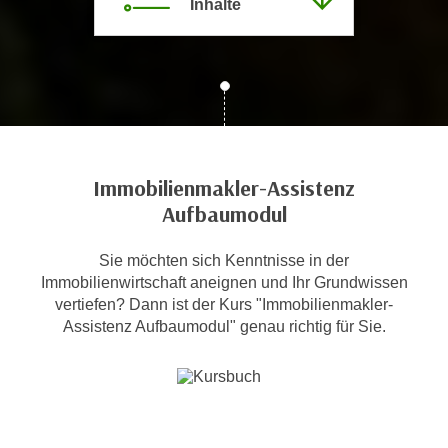
Inhalte
c
i
h
m
t
m
e
u
n
n
S
g
i
v
e
Immobilienmakler-Assistenz
e
,
Aufbaumodul
r
d
w
a
Sie möchten sich Kenntnisse in der
e
s
Immobilienwirtschaft aneignen und Ihr Grundwissen
n
s
vertiefen? Dann ist der Kurs "Immobilienmakler-
d
Assistenz Aufbaumodul" genau richtig für Sie.
w
e
i
n
r
w
a
i
u
r
c