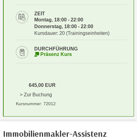
i
e
k
F
ZEIT
a
u
Montag, 18:00 - 22:00
n
Donnerstag, 18:00 - 22:00
n
i
Kursdauer: 20 (Trainingseinheiten)
k
s
t
c
i
DURCHFÜHRUNG
h
Präsenz Kurs
o
e
n
n
d
U
e
n
645,00 EUR
r
t
W
> Zur Buchung
e
e
Kursnummer: 72012
r
b
n
s
e
e
h
i
Immobilienmakler-Assistenz
m
t