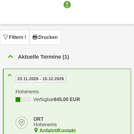
n
h
u
C
r
o
C
o
o
k
Filtern
!
Drucken
o
i
k
e
i
Aktuelle Termine (1)
s
e
v
s
o
,
n
23.11.2026 - 10.12.2026
d
Abendkurs
U
i
Hohenems
S
e
Verfügbar
645,00 EUR
-
f
a
ü
m
r
ORT
e
d
Hohenems
r
Anfahrt/Kontakt
i