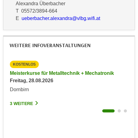
Alexandra Überbacher
n
d
T 05572/3894-664
E
e
E
ueberbacher.alexandra@vlbg.wifi.at
U
n
-
w
U
i
S
r
WEITERE INFOVERANSTALTUNGEN
A
z
u
i
n
KOSTENLOS
KO
e
t
027
Meisterkurse für Metalltechnik + Mechatronik
Inf
l
e
Freitag, 28.08.2026
Imm
o
r
Mon
r
Dornbirn
w
i
Hoh
o
e
3 WEITERE
r
n
3 W
f
t
e
i
n
e
h