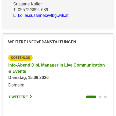
r
Susanne Koller
a
t
T 05572/3894-689
b
e
E
koller.susanne@vlbg.wifi.at
e
C
n
o
.
o
W
k
WEITERE INFOVERANSTALTUNGEN
e
i
n
e
n
s
KOSTENLOS
KO
S
z
Info-Abend Dipl. Manager:in Live Communication
Inf
i
u
& Events
& E
e
A
Dienstag, 15.09.2026
Don
d
n
Dornbirn
Dor
e
a
r
l
1 WEITERE
1 W
C
y
o
s
o
e