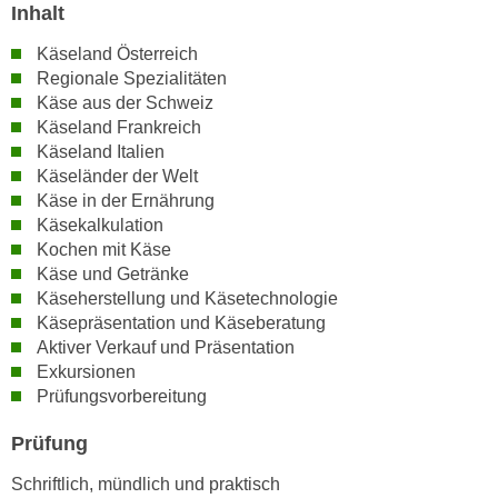
n
Inhalt
i
S
c
Käseland Österreich
i
Regionale Spezialitäten
h
e
Käse aus der Schweiz
n
a
Käseland Frankreich
i
u
Käseland Italien
c
f
Käseländer der Welt
h
„
Käse in der Ernährung
t
A
Käsekalkulation
d
l
Kochen mit Käse
e
Käse und Getränke
l
m
Käseherstellung und Käsetechnologie
e
D
Käsepräsentation und Käseberatung
a
a
Aktiver Verkauf und Präsentation
k
Exkursionen
t
z
Prüfungsvorbereitung
e
e
n
p
Prüfung
s
t
c
Schriftlich, mündlich und praktisch
i