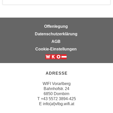
k
z
i
w
e
e
-
c
S
Offenlegung
k
e
Datenschutzerklärung
e
t
n
AGB
z
u
Cookie-Einstellungen
u
n
n
d
g
u
z
m
ADRESSE
u
f
s
ü
WIFI Vorarlberg
t
r
Bahnhofstr. 24
i
6850 Dornbirn
S
m
T
+43 5572 3894-425
i
E
info(at)vlbg.wifi.at
m
e
e
r