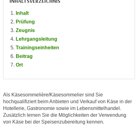
INHALTSVERZEICHNIS
e
e
n
Inhalt
n
e
Prüfung
o
i
t
Zeugnis
n
w
Lehrgangsleitung
s
e
Trainingseinheiten
e
n
Beitrag
t
d
z
Ort
i
e
g
n
s
,
i
w
Als Käsesommelière/Käsesommelier sind Sie
n
e
hochqualifiziert beim Anbieten und Verkauf von Käse in der
d
l
Hotellerie, Gastronomie sowie im Lebensmittelhandel.
.
Zusätzlich lernen Sie die Möglichkeiten der Verwendung
c
W
von Käse bei der Speisenzubereitung kennen.
h
e
e
n
s