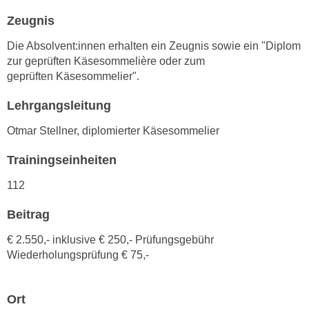
h
e
Zeugnis
u
r
t
e
Die Absolvent:innen erhalten ein Zeugnis sowie ein "Diplom
z
n
zur geprüften Käsesommelière oder zum
a
geprüften Käsesommelier".
“
b
k
k
Lehrgangsleitung
l
o
i
Otmar Stellner, diplomierter Käsesommelier
m
c
m
Trainingseinheiten
k
e
e
112
n
n
z
,
Beitrag
w
v
i
€ 2.550,- inklusive € 250,- Prüfungsgebühr
e
s
Wiederholungsprüfung € 75,-
r
c
w
h
e
Ort
e
n