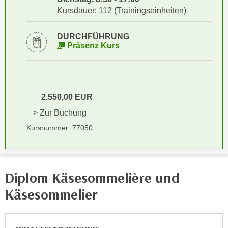
i
e
Kursdauer: 112 (Trainingseinheiten)
k
F
a
u
DURCHFÜHRUNG
n
n
Präsenz Kurs
i
k
s
t
c
i
h
o
2.550,00 EUR
e
n
> Zur Buchung
n
d
U
Kursnummer: 77050
e
n
r
t
W
e
e
Diplom Käsesommelière und
r
b
n
Käsesommelier
s
e
e
h
i
m
t