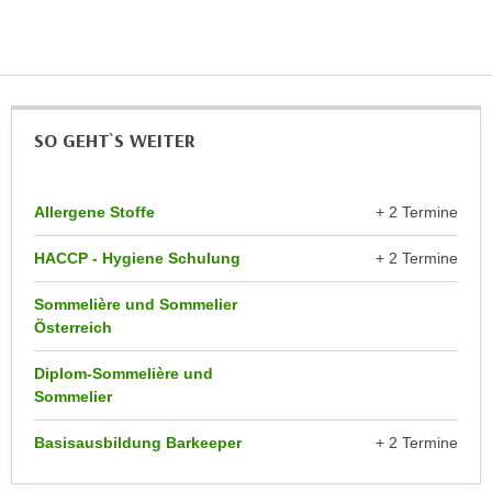
n
d
E
e
U
n
-
w
U
i
SO GEHT`S WEITER
S
r
A
z
u
i
Allergene Stoffe
+ 2 Termine
n
e
t
HACCP - Hygiene Schulung
+ 2 Termine
l
e
o
Sommelière und Sommelier
r
r
Österreich
w
i
o
e
Diplom-Sommelière und
r
n
Sommelier
f
t
e
Basisausbildung Barkeeper
+ 2 Termine
i
n
e
h