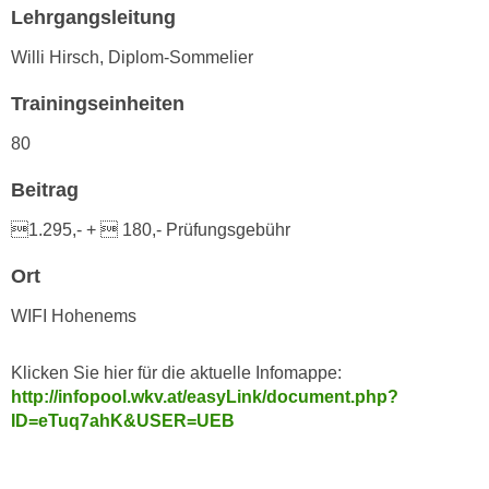
h
Lehrgangsleitung
e
u
r
Willi Hirsch, Diplom-Sommelier
t
e
z
n
Trainingseinheiten
a
“
b
80
k
k
l
Beitrag
o
i
m
c
1.295,- +  180,- Prüfungsgebühr
m
k
e
Ort
e
n
n
WIFI Hohenems
z
,
w
v
Klicken Sie hier für die aktuelle Infomappe:
i
e
http://infopool.wkv.at/easyLink/document.php?
s
r
ID=eTuq7ahK&USER=UEB
c
w
h
e
e
n