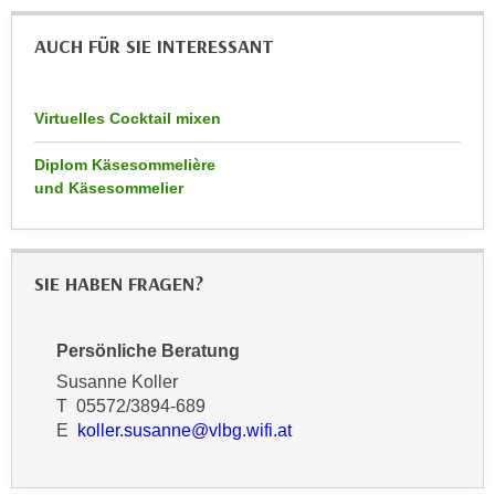
r
a
t
AUCH FÜR SIE INTERESSANT
b
e
e
C
n
o
Virtuelles Cocktail mixen
.
o
W
Diplom Käsesommelière
k
e
und Käsesommelier
i
n
e
n
s
S
z
SIE HABEN FRAGEN?
i
u
e
A
d
Persönliche Beratung
n
e
a
Susanne Koller
r
l
T 05572/3894-689
C
E
koller.susanne@vlbg.wifi.at
y
o
s
o
e