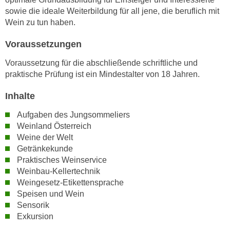
n
sowie die ideale Weiterbildung für all jene, die beruflich mit
i
S
Wein zu tun haben.
c
i
h
e
Voraussetzungen
n
a
i
Voraussetzung für die abschließende schriftliche und
u
c
praktische Prüfung ist ein Mindestalter von 18 Jahren.
f
h
„
Inhalte
t
A
d
l
Aufgaben des Jungsommeliers
e
Weinland Österreich
l
m
Weine der Welt
e
D
Getränkekunde
a
a
Praktisches Weinservice
k
Weinbau-Kellertechnik
t
z
Weingesetz-Etikettensprache
e
e
Speisen und Wein
n
p
Sensorik
s
t
Exkursion
c
i