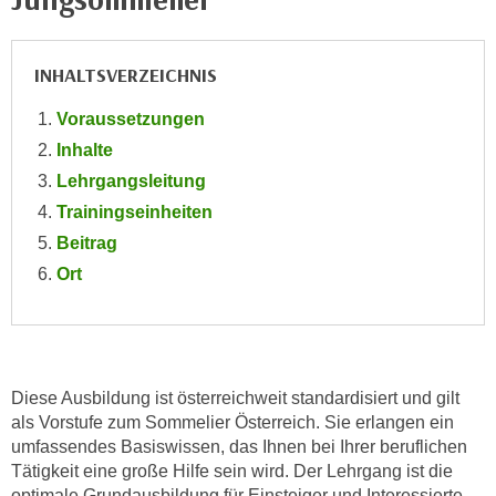
e
e
n
n
e
INHALTSVERZEICHNIS
o
i
t
Voraussetzungen
n
w
s
Inhalte
e
e
Lehrgangsleitung
n
t
d
Trainingseinheiten
z
i
Beitrag
e
g
Ort
n
s
,
i
w
n
e
d
l
.
Diese Ausbildung ist österreichweit standardisiert und gilt
c
als Vorstufe zum Sommelier Österreich. Sie erlangen ein
W
h
umfassendes Basiswissen, das Ihnen bei Ihrer beruflichen
e
e
Tätigkeit eine große Hilfe sein wird. Der Lehrgang ist die
n
s
optimale Grundausbildung für Einsteiger und Interessierte