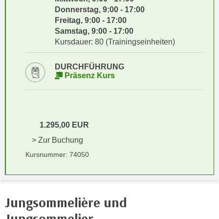
i
e
Donnerstag, 9:00 - 17:00
k
F
Freitag, 9:00 - 17:00
a
u
Samstag, 9:00 - 17:00
n
Kursdauer: 80 (Trainingseinheiten)
n
i
k
s
t
DURCHFÜHRUNG
c
Präsenz Kurs
i
h
o
e
n
n
d
U
e
1.295,00 EUR
n
r
> Zur Buchung
t
W
Kursnummer: 74050
e
e
r
b
n
s
e
e
Jungsommelière und
h
i
m
Jungsommelier
t