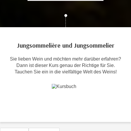
c
i
h
m
t
m
e
u
n
n
S
g
Jungsommelière und Jungsommelier
i
v
e
e
Sie lieben Wein und möchten mehr darüber erfahren?
,
r
Dann ist dieser Kurs genau der Richtige für Sie.
d
w
Tauchen Sie ein in die vielfältige Welt des Weins!
a
e
s
n
s
d
w
e
i
n
r
w
a
i
u
r
c