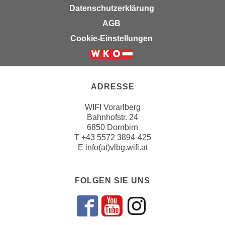
n
Datenschutzerklärung
e
,
AGB
l
g
e
Cookie-Einstellungen
e
v
l
a
a
n
n
t
ADRESSE
g
e
e
WIFI Vorarlberg
I
n
Bahnhofstr. 24
n
6850 Dornbirn
I
h
T
+43 5572 3894-425
h
a
E
info(at)vlbg.wifi.at
r
l
e
t
d
e
FOLGEN SIE UNS
u
a
r
n
Folgen sie un
Folgen sie 
Folgen si
c
z
h