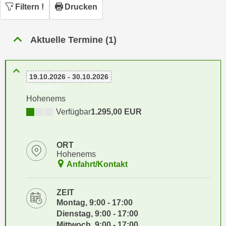
n
Filtern
!
Drucken
h
u
C
r
o
Aktuelle Termine (1)
C
o
o
k
o
i
k
19.10.2026 - 30.10.2026
e
Tageskurs
i
s
Hohenems
e
v
Verfügbar
1.295,00 EUR
s
o
,
n
d
U
ORT
i
Hohenems
S
e
Anfahrt/Kontakt
-
f
a
ü
ZEIT
m
r
Montag, 9:00 - 17:00
e
d
Dienstag, 9:00 - 17:00
r
i
Mittwoch, 9:00 - 17:00