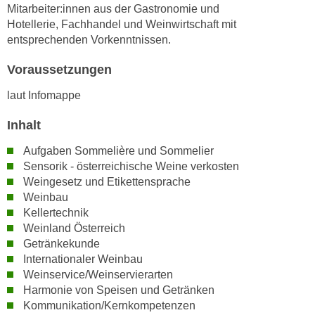
h
Mitarbeiter:innen aus der Gastronomie und
e
u
Hotellerie, Fachhandel und Weinwirtschaft mit
r
t
entsprechenden Vorkenntnissen.
e
z
n
Voraussetzungen
a
“
b
k
laut Infomappe
k
l
o
Inhalt
i
m
c
Aufgaben Sommelière und Sommelier
m
k
Sensorik - österreichische Weine verkosten
e
e
Weingesetz und Etikettensprache
n
n
Weinbau
z
Kellertechnik
,
w
Weinland Österreich
v
i
Getränkekunde
e
s
Internationaler Weinbau
r
Weinservice/Weinservierarten
c
w
Harmonie von Speisen und Getränken
h
e
Kommunikation/Kernkompetenzen
e
n