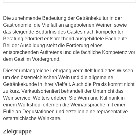
n
i
S
c
i
Die zunehmende Bedeutung der Getränkekultur in der
h
e
Gastronomie, die Viel­falt an angebotenen Weinen sowie
n
das steigende Bedürfnis des Gastes nach kompetenter
a
i
Beratung erfordert ent­sprechend ausgebildete Fachleute.
u
c
Bei der Ausbildung steht die Förderung eines
f
h
entsprechenden Auftretens und die fachliche Kompetenz vor
„
dem Gast im Vordergrund.
t
A
d
l
Dieser umfangreiche Lehrgang vermittelt fundiertes Wissen
e
l
um den österreichischen Wein und die allgemeine
m
e
Getränkekunde in ihrer Vielfalt. Auch die Praxis kommt nicht
D
zu kurz. Verkaufsorientiert behandelt der Unterricht das
a
a
Weinservice. Weiters erleben Sie Wein und Kulinarik in
k
t
einem Workshop, erlernen die Weinansprache mit einer
z
e
Fülle an Degustationen und erstellen eine repräsentative
e
österreichische Weinkarte.
n
p
s
t
Zielgruppe
c
i