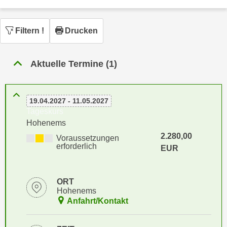
n
h
u
C
r
Filtern
!
Drucken
o
C
o
o
k
Aktuelle Termine (1)
o
i
k
e
i
s
e
19.04.2027 - 11.05.2027
v
Tageskurs
s
o
Hohenems
,
n
2.280,00
d
Voraussetzungen
U
erforderlich
EUR
i
S
e
-
f
ORT
a
ü
Hohenems
m
r
Anfahrt/Kontakt
e
d
r
i