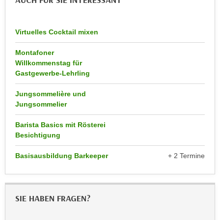
AUCH FÜR SIE INTERESSANT
k
z
i
w
e
e
Virtuelles Cocktail mixen
-
c
S
Montafoner
k
e
Willkommenstag für
e
Gastgewerbe-Lehrling
t
n
z
u
Jungsommelière und
u
n
Jungsommelier
n
d
g
Barista Basics mit Rösterei
u
z
Besichtigung
m
u
f
Basisausbildung Barkeeper
+ 2 Termine
s
ü
t
r
i
S
m
i
SIE HABEN FRAGEN?
m
e
e
r