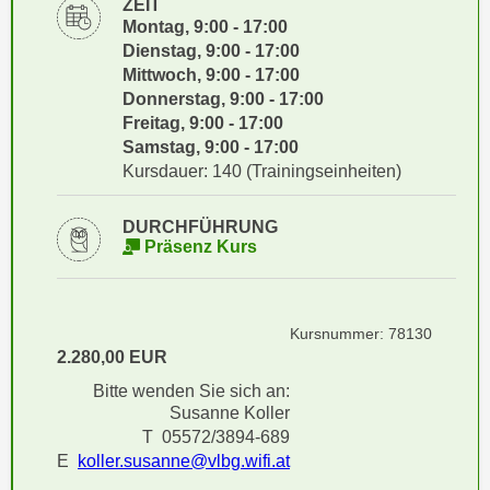
ZEIT
i
e
Montag, 9:00 - 17:00
k
F
Dienstag, 9:00 - 17:00
a
u
Mittwoch, 9:00 - 17:00
n
n
Donnerstag, 9:00 - 17:00
i
k
Freitag, 9:00 - 17:00
s
Samstag, 9:00 - 17:00
t
c
Kursdauer: 140 (Trainingseinheiten)
i
h
o
e
n
DURCHFÜHRUNG
n
Präsenz Kurs
d
U
e
n
r
t
W
Kursnummer: 78130
e
2.280,00 EUR
e
r
b
Bitte wenden Sie sich an:
n
s
Susanne Koller
e
e
T 05572/3894-689
h
E
koller.susanne@vlbg.wifi.at
i
m
t