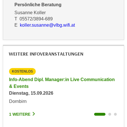
n
Persönliche Beratung
e
,
Susanne Koller
l
g
T 05572/3894-689
e
e
E
koller.susanne@vlbg.wifi.at
v
l
a
a
n
n
t
g
WEITERE INFOVERANSTALTUNGEN
e
e
I
n
n
KOSTENLOS
KO
I
h
h
Info-Abend Dipl. Manager:in Live Communication
Inf
a
r
& Events
& E
l
e
Dienstag, 15.09.2026
Don
t
d
Dornbirn
Dor
e
u
a
r
1 WEITERE
1 W
n
c
z
h