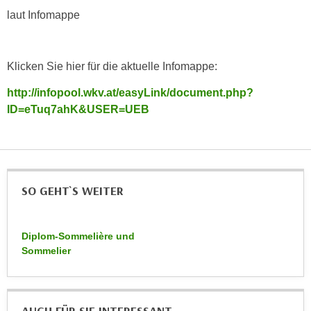
r
laut Infomappe
a
t
b
e
e
C
n
Klicken Sie hier für die aktuelle Infomappe:
o
.
o
http://infopool.wkv.at/easyLink/document.php?
W
k
ID=eTuq7ahK&USER=UEB
e
i
n
e
n
s
S
z
i
u
SO GEHT`S WEITER
e
A
d
n
e
Diplom-Sommelière und
a
r
Sommelier
l
C
y
o
s
o
e