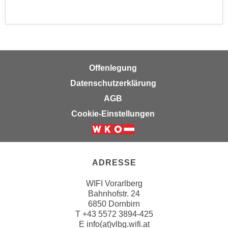
u
d
z
i
e
e
i
C
g
o
e
Offenlegung
o
n
Datenschutzerklärung
k
.
i
AGB
U
e
m
Cookie-Einstellungen
s
I
e
h
r
n
h
e
ADRESSE
o
n
b
WIFI Vorarlberg
d
Bahnhofstr. 24
e
a
6850 Dornbirn
n
r
T
+43 5572 3894-425
e
ü
E
info(at)vlbg.wifi.at