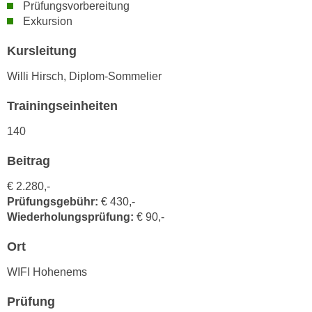
Prüfungsvorbereitung
n
d
Exkursion
E
e
U
n
Kursleitung
-
w
Willi Hirsch, Diplom-Sommelier
U
i
S
r
Trainingseinheiten
A
z
u
140
i
n
e
Beitrag
t
l
e
o
€ 2.280,-
r
r
Prüfungsgebühr:
€ 430,-
w
i
Wiederholungsprüfung:
€ 90,-
o
e
r
Ort
n
f
t
WIFI Hohenems
e
i
n
e
Prüfung
h