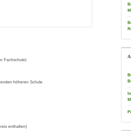
B
M
B
R
A
er Fachschule)
B
B
ldenden höheren Schule.
I
M
P
reis enthalten)