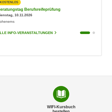
KOSTENLOS
KOSTEN
eratungstag Berufsreifeprüfung
Beratun
ienstag, 10.11.2026
Dienstag
ohenems
Hohenem
LLE INFO-VERANSTALTUNGEN
ALLE I
WIFI-Kursbuch
bestellen