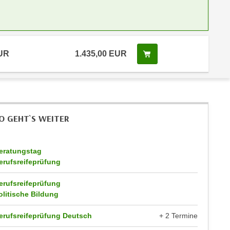
EUR
1.435,00 EUR
Kurs buchen
O GEHT`S WEITER
eratungstag
erufsreifeprüfung
erufsreifeprüfung
olitische Bildung
erufsreifeprüfung Deutsch
+ 2 Termine