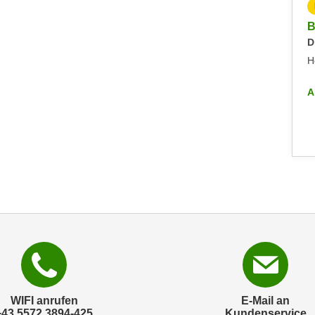
KOSTENLOS
Beratungstag Berufsreifeprüfung
B
Dienstag, 04.11.2025
D
Hohenems
H
ALLE INFO-VERANSTALTUNGEN
A
WIFI anrufen
E-Mail an
+43 5572 3894-425
Kundenservice