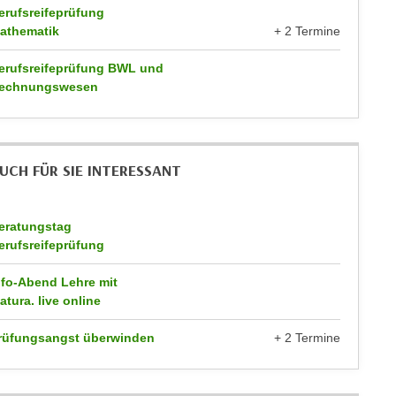
erufsreifeprüfung
athematik
+ 2 Termine
erufsreifeprüfung BWL und
echnungswesen
UCH FÜR SIE INTERESSANT
eratungstag
erufsreifeprüfung
nfo-Abend Lehre mit
atura. live online
rüfungsangst überwinden
+ 2 Termine