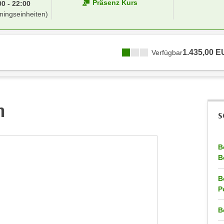
Präsenz Kurs
0 - 22:00
ningseinheiten)
1.435,00 
Verfügbar
h
S
B
B
B
P
B