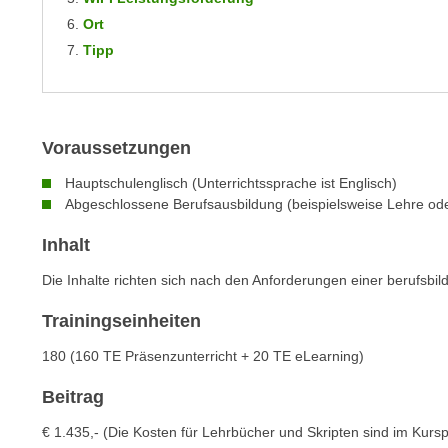
m
t
Ort
e
e
Tipp
n
n
e
o
i
t
n
w
Voraussetzungen
s
e
e
Hauptschulenglisch (Unterrichtssprache ist Englisch)
n
t
Abgeschlossene Berufsausbildung (beispielsweise Lehre od
d
z
i
Inhalt
e
g
n
Die Inhalte richten sich nach den Anforderungen einer berufsbi
s
,
i
Trainingseinheiten
w
n
e
d
180 (160 TE Präsenzunterricht + 20 TE eLearning)
l
.
c
Beitrag
W
h
e
€ 1.435,- (Die Kosten für Lehrbücher und Skripten sind im Kursp
e