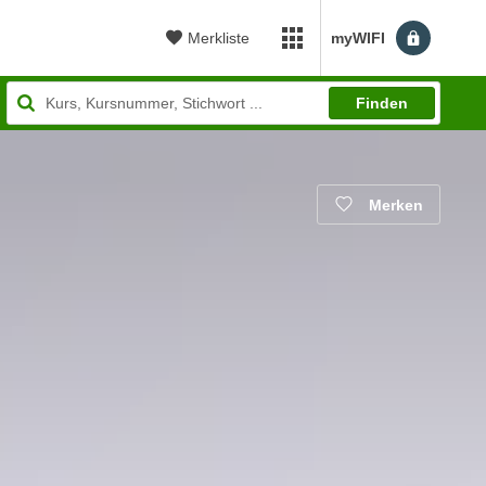
Merkliste
myWIFI
myWIFI Apps öffnen
Finden
Merken