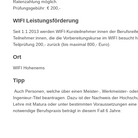
n
Ratenzahlung möglich.
s
Prüfungsgebühr: € 200,-
n
i
S
WIFI Leistungsförderung
c
i
h
e
Seit 1.1.2013 werden WIFI-Kursteilnehmer:innen der Berufsreife
n
a
Teilnehmer:innen, die die Vorbereitungskurse im WIFI besucht 
i
Teilprüfung 200,- zurück (bis maximal 800,- Euro).
u
c
f
Ort
h
„
t
A
WIFI Hohenems
d
l
e
Tipp
l
m
e
Auch Personen, welche über einen Meister-, Werkmeister- od
D
a
Ingenieur-Titel beantragen. Dazu ist der Nachweis der Hochschul
a
Lehre mit Matura oder unter bestimmten Voraussetzungen eine 
k
t
notwendige Berufspraxis beträgt in diesem Fall 6 Jahre.
z
e
e
n
p
s
t