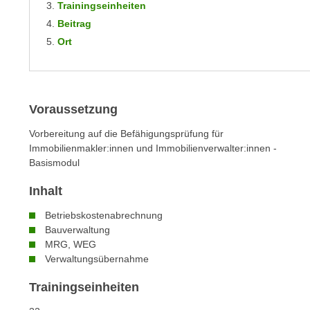
Trainingseinheiten
m
t
Beitrag
e
e
n
Ort
n
e
o
i
t
n
w
s
Voraussetzung
e
e
n
Vorbereitung auf die Befähigungsprüfung für
t
d
Immobilienmakler:innen und Immobilienverwalter:innen -
z
i
Basismodul
e
g
Inhalt
n
s
,
i
Betriebskostenabrechnung
w
n
Bauverwaltung
e
MRG, WEG
d
l
Verwaltungsübernahme
.
c
W
Trainingseinheiten
h
e
e