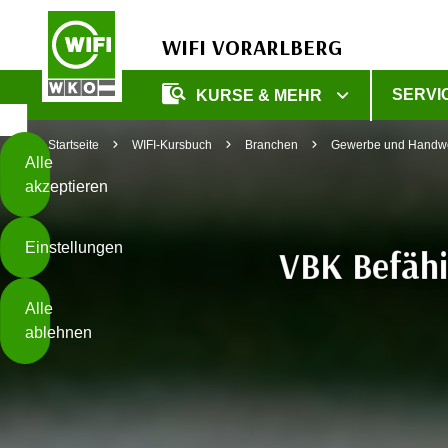
WIFI VORARLBERG
Diese
SERVI
KURSE & MEHR
Seite
Zum Inhalt springen
Zur Fußzeile springen
verwendet
Startseite
WIFI-Kursbuch
Branchen
Gewerbe und Handw
Cookies
Alle
akzeptieren
O
h
Einstellungen
n
VBK Befähi
e
B
I
Alle
i
h
ablehnen
t
r
t
e
Weiterlesen
e
Z
b
u
e
s