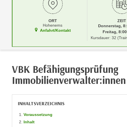
r
i
i
e
k
F
ORT
ZEIT
a
u
Hohenems
Donnerstag, 8:
n
n
Anfahrt/Kontakt
Freitag, 8:00
i
k
Kursdauer: 32 (Trai
s
t
c
i
h
o
e
n
VBK Befähigungsprüfung
n
d
U
Immobilienverwalter:innen
e
n
r
t
W
e
e
INHALTSVERZEICHNIS
r
b
n
s
Voraussetzung
e
e
Inhalt
h
i