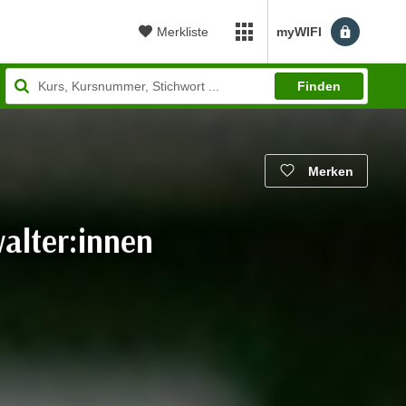
Merkliste
myWIFI
myWIFI Apps öffnen
Finden
Merken
alter:innen