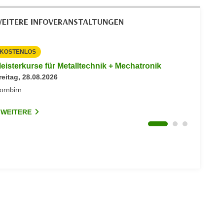
EITERE INFOVERANSTALTUNGEN
KOSTENLOS
KOSTEN
eisterkurse für Metalltechnik + Mechatronik
Info-Ab
reitag, 28.08.2026
Immobil
Montag, 
ornbirn
Hohenem
 WEITERE
3 WEIT