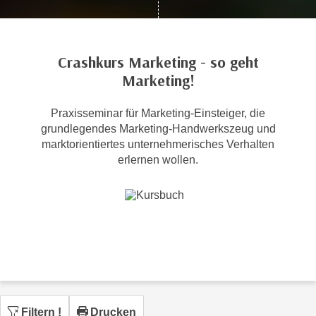
c
i
h
m
t
m
Crashkurs Marketing - so geht
e
u
Marketing!
n
n
S
g
i
Praxisseminar für Marketing-Einsteiger, die
v
grundlegendes Marketing-Handwerkszeug und
e
e
marktorientiertes unternehmerisches Verhalten
,
r
erlernen wollen.
d
w
a
e
s
n
s
d
w
e
i
n
r
w
a
i
u
r
Filtern
!
Drucken
c