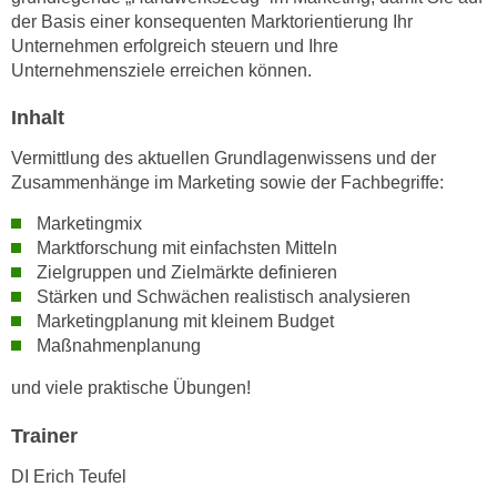
h
e
der Basis einer konsequenten Marktorientierung Ihr
u
r
Unternehmen erfolgreich steuern und Ihre
t
e
Unternehmensziele erreichen können.
z
n
a
Inhalt
“
b
k
Vermittlung des aktuellen Grundlagenwissens und der
k
l
Zusammenhänge im Marketing sowie der Fachbegriffe:
o
i
m
Marketingmix
c
m
Marktforschung mit einfachsten Mitteln
k
Zielgruppen und Zielmärkte definieren
e
e
Stärken und Schwächen realistisch analysieren
n
n
Marketingplanung mit kleinem Budget
z
,
Maßnahmenplanung
w
v
i
und viele praktische Übungen!
e
s
r
c
Trainer
w
h
e
DI Erich Teufel
e
n