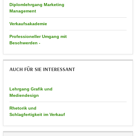
r
Diplomlehrgang Marketing
a
t
Management
b
e
e
Verkaufsakademie
C
n
o
.
Professioneller Umgang mit
o
Beschwerden -
W
k
e
i
n
e
n
s
AUCH FÜR SIE INTERESSANT
S
z
i
u
e
Lehrgang Grafik und
A
d
Mediendesign
n
e
a
Rhetorik und
r
l
Schlagfertigkeit im Verkauf
C
y
o
s
o
e