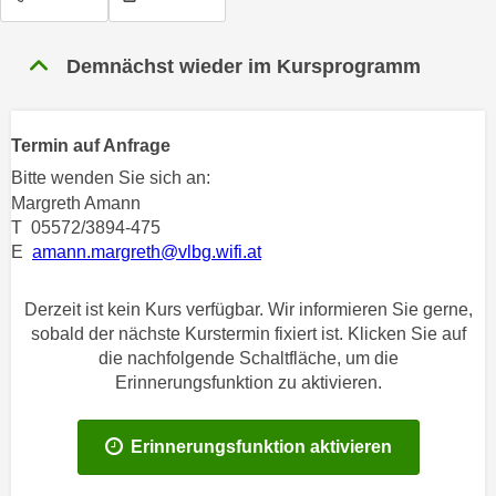
n
h
u
C
r
Demnächst wieder im Kursprogramm
o
C
o
o
k
o
Termin auf Anfrage
i
k
Bitte wenden Sie sich an:
e
i
Margreth Amann
s
e
T 05572/3894-475
v
s
E
amann.margreth@vlbg.wifi.at
o
,
n
d
Derzeit ist kein Kurs verfügbar. Wir informieren Sie gerne,
U
i
sobald der nächste Kurstermin fixiert ist. Klicken Sie auf
S
e
die nachfolgende Schaltfläche, um die
-
f
Erinnerungsfunktion zu aktivieren.
a
ü
m
r
Erinnerungsfunktion aktivieren
e
d
r
i