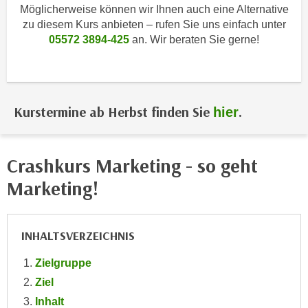
i
Möglicherweise können wir Ihnen auch eine Alternative
e
k
zu diesem Kurs anbieten – rufen Sie uns einfach unter
F
a
05572 3894-425
an. Wir beraten Sie gerne!
u
n
n
i
k
s
t
c
i
Kurstermine ab Herbst finden Sie
.
hier
h
o
e
n
n
d
Crashkurs Marketing - so geht
U
e
Marketing!
n
r
t
W
e
e
INHALTSVERZEICHNIS
r
b
n
s
Zielgruppe
e
e
Ziel
h
i
Inhalt
m
t