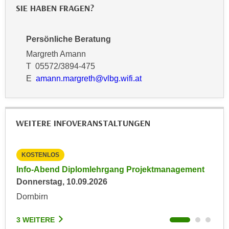
k
SIE HABEN FRAGEN?
z
i
w
e
e
Persönliche Beratung
-
c
S
Margreth Amann
k
e
T 05572/3894-475
e
t
E
amann.margreth@vlbg.wifi.at
n
z
u
u
n
n
d
WEITERE INFOVERANSTALTUNGEN
g
u
z
m
u
f
KOSTENLOS
KO
s
ü
Info-Abend Diplomlehrgang Projektmanagement
Inp
t
r
Donnerstag, 10.09.2026
Frei
i
S
Dornbirn
Son
m
i
m
e
3 WEITERE
3 W
e
r