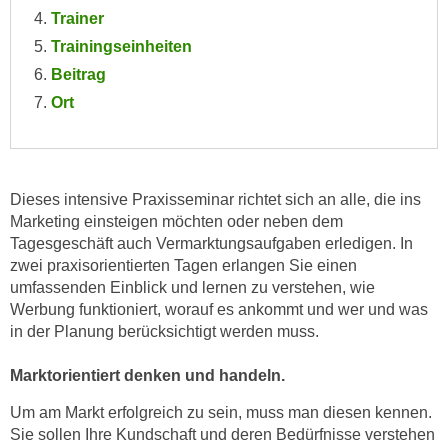
e
Trainer
e
n
Trainingseinheiten
n
e
o
Beitrag
i
t
Ort
n
w
s
e
e
n
t
d
Dieses intensive Praxisseminar richtet sich an alle, die ins
z
i
Marketing einsteigen möchten oder neben dem
e
g
Tagesgeschäft auch Vermarktungsaufgaben erledigen. In
n
s
zwei praxisorientierten Tagen erlangen Sie einen
,
i
umfassenden Einblick und lernen zu verstehen, wie
w
Werbung funktioniert, worauf es ankommt und wer und was
n
e
in der Planung berücksichtigt werden muss.
d
l
.
c
Marktorientiert denken und handeln.
W
h
e
Um am Markt erfolgreich zu sein, muss man diesen kennen.
e
n
Sie sollen Ihre Kundschaft und deren Bedürfnisse verstehen
s