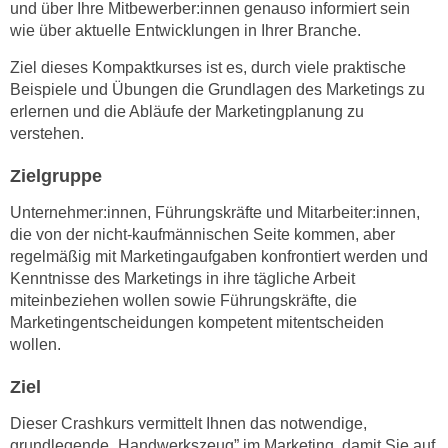
n
und über Ihre Mitbewerber:innen genauso informiert sein
i
wie über aktuelle Entwicklungen in Ihrer Branche.
S
c
i
Ziel dieses Kompaktkurses ist es, durch viele praktische
h
e
Beispiele und Übungen die Grundlagen des Marketings zu
n
a
erlernen und die Abläufe der Marketingplanung zu
i
u
verstehen.
c
f
h
Zielgruppe
„
t
A
Unternehmer:innen, Führungskräfte und Mitarbeiter:innen,
d
l
die von der nicht-kaufmännischen Seite kommen, aber
e
l
regelmäßig mit Marketingaufgaben konfrontiert werden und
m
e
Kenntnisse des Marketings in ihre tägliche Arbeit
D
a
miteinbeziehen wollen sowie Führungskräfte, die
a
k
Marketingentscheidungen kompetent mitentscheiden
t
z
wollen.
e
e
n
Ziel
p
s
t
Dieser Crashkurs vermittelt Ihnen das notwendige,
c
i
grundlegende „Handwerkszeug” im Marketing, damit Sie auf